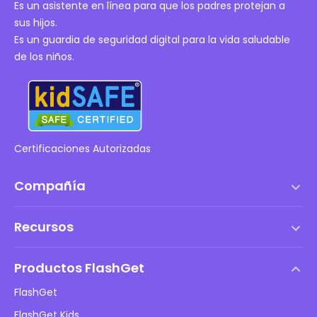
Es un asistente en línea para que los padres protejan a
sus hijos.
Es un guardia de seguridad digital para la vida saludable
de los niños.
Certificaciones Autorizadas
Compañía
Términos de servicio
Recursos
Acuerdo de Licencia de Usuario Final
Centro de ayuda
Política de DMCA
Productos FlashGet
Cómo hacer
Política de privacidad
FlashGet
Blog
FlashGet Kids