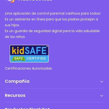
¡Una aplicación de control parental cariñosa para todos!
Es un asistente en línea para que los padres protejan a
sus hijos.
Es un guardia de seguridad digital para la vida saludable
de los niños.
Certificaciones Autorizadas
Compañía
Términos de servicio
Recursos
Acuerdo de Licencia de Usuario Final
Centro de ayuda
Política de DMCA