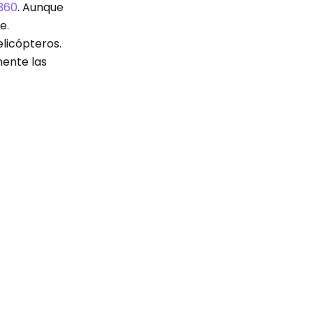
360
. Aunque
e.
elicópteros.
mente las