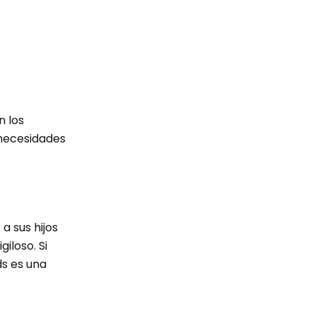
n los
s necesidades
a sus hijos
iloso. Si
ds es una