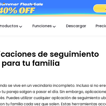
Productos
Funciones
Descargar
Preci
FlashGet Kids
Una app de control parental atenta para todos.
licaciones de seguimiento
FlashGet Finder
La seguridad antirrobo de tu teléfono, nuestra
 para tu familia
responsabilidad.
do se vive en un vecindario incompleto. Incluso si no ere
u pareja salgan a pasar el día. Sin embargo, aplicacio
rés. Puedes utilizar cualquier aplicación de seguimiento u
n tu familia cada vez que salen. Estas herramientas acc