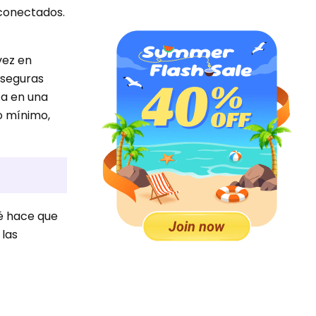
 conectados.
vez en
 seguras
sa en una
o mínimo,
ué hace que
 las