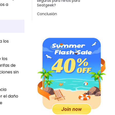
seguras para niños para
os a
Seatgeek?
Conclusión
a los
 los
rifas de
ciones sin
ncia
r el daño
de