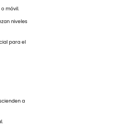
 o móvil.
nzan niveles
ial para el
ascienden a
l.