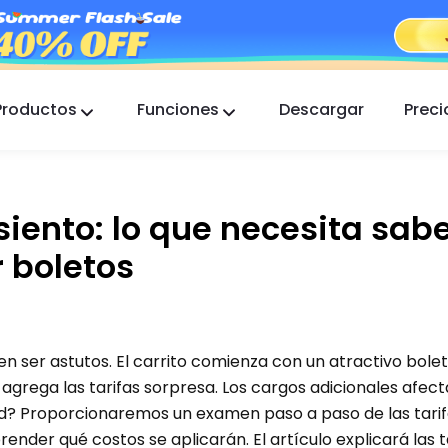
Productos
Funciones
Descargar
Preci
FlashGet Kids
Una app de control parental atenta para todos.
siento: lo que necesita sab
FlashGet Finder
La seguridad antirrobo de tu teléfono, nuestra
 boletos
responsabilidad.
en ser astutos. El carrito comienza con un atractivo bole
agrega las tarifas sorpresa. Los cargos adicionales afect
? Proporcionaremos un examen paso a paso de las tarif
ender qué costos se aplicarán. El artículo explicará las t