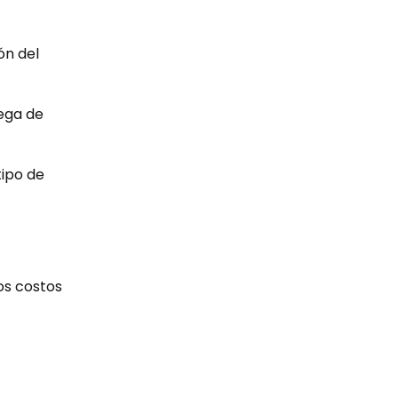
ón del
rega de
tipo de
os costos