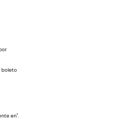
 por
r boleto
nte en".