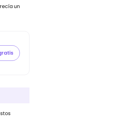
recía un
gratis
ostos