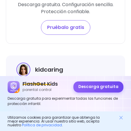
Descarga gratuita. Configuración sencilla.
Protección confiable.
Pruébalo gratis
kidcaring
FlashGet Kids
kidcaring, redactor jefe de FlashGet Kids.
Descarga gratuita
parental control
Se dedica a dar forma al control parental
Descarga gratuita para experimentar todas las funciones de
en el mundo digital. Es una experta en la
protección infantil.
industria de la crianza de los hijos y se ha
involucrado en la elaboración de informes
Utilizamos cookies para garantizar que obtenga la
mejor experiencia. Al usar nuestro sitio web, acepta
y la redacción de diferentes aplicaciones
nuestro
Política de privacidad
.
de control parental. Durante los últimos