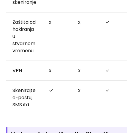
skeniranje
Zaštita od
x
x
✓
hakiranja
u
stvarnom
vremenu
VPN
x
x
✓
Skenirajte
✓
x
✓
e-poštu,
SMS itd.