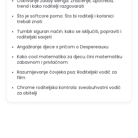
Otkrivanje zaddy slenga: Značenje, upotreba,
trend i kako roditelji razgovarati
Što je softcore porno: Što bi roditelji i korisnici
trebali znati
Tumblr siguran način: kako se isključiti, popraviti i
roditeljski savjeti
Angažiranje djece s pričom o Despereauxu
Kako cool matematika za djecu čini matematiku
zabavnom i privlačnom
Razumijevanje čovjeka psa: Roditeljski vodič za
film
Chrome roditeljska kontrola: sveobuhvatni vodič
za obitelji