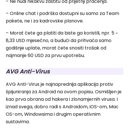
– Ne nudi nikakvu zaštitu od prijetnji praćenja.
– Online chat i podrška dostupni su samo za Team
pakete, ne i za kadrovske planove.
– Morat ćete ga platiti da biste ga koristili, npr. 5 ~
8,33 USD mjesečno, a budući da prihvaća samo
godišnje uplate, morat ćete snositi trošak od
najmanje 60 USD za prvu upotrebu.
AVG Anti-Virus
AVG Anti-Virus je najnaprednija aplikacija protiv
špijuniranja za Android na ovom popisu. Osmišljen je
kao prva obrana od hakera i zlonamjernih virusa. I
iznad svega, dobro radi s Androidom, iOS-om, Mac
OS-om, Windowsima i drugim operativnim
sustavima.