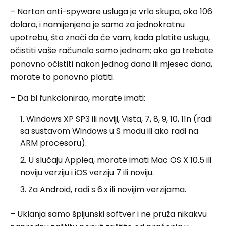
– Norton anti-spyware usluga je vrlo skupa, oko 106
dolara, i namijenjena je samo za jednokratnu
upotrebu, što znači da će vam, kada platite uslugu,
očistiti vaše računalo samo jednom; ako ga trebate
ponovno očistiti nakon jednog dana ili mjesec dana,
morate to ponovno platiti.
– Da bi funkcionirao, morate imati:
Windows XP SP3 ili noviji, Vista, 7, 8, 9, 10, 11n (radi
sa sustavom Windows u S modu ili ako radi na
ARM procesoru).
U slučaju Applea, morate imati Mac OS X 10.5 ili
noviju verziju i iOS verziju 7 ili noviju.
Za Android, radi s 6.x ili novijim verzijama.
– Uklanja samo špijunski softver i ne pruža nikakvu