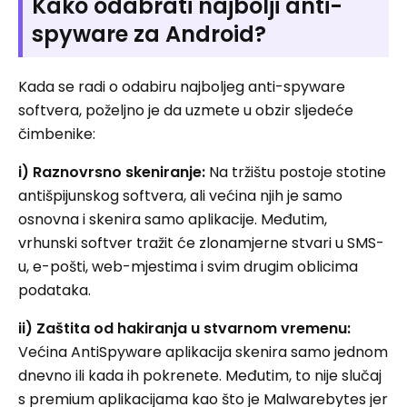
Kako odabrati najbolji anti-
spyware za Android?
Kada se radi o odabiru najboljeg anti-spyware
softvera, poželjno je da uzmete u obzir sljedeće
čimbenike:
i) Raznovrsno skeniranje:
Na tržištu postoje stotine
antišpijunskog softvera, ali većina njih je samo
osnovna i skenira samo aplikacije. Međutim,
vrhunski softver tražit će zlonamjerne stvari u SMS-
u, e-pošti, web-mjestima i svim drugim oblicima
podataka.
ii)
Zaštita od hakiranja u stvarnom vremenu:
Većina AntiSpyware aplikacija skenira samo jednom
dnevno ili kada ih pokrenete. Međutim, to nije slučaj
s premium aplikacijama kao što je Malwarebytes jer