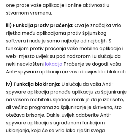
one prate vaše aplikacije i online aktivnosti u
stvarnom vremenu.
iii) Funkcija protiv praćenja:
Ova je značajka vrlo
rijetka među aplikacijama protiv špijunskog
softvera i nude je samo najbolje od najboljih. S
funkcijom protiv praćenja vaše mobilne aplikacije i
web-mjesto uvijek su pod nadzorom i u slučaju da
neki neovlašteni
lokacija
Praćenje se dogodi, vaša
Anti-spyware aplikacija će vas obavijestiti i blokirati.
iv) Funkcija blokiranja:
U slučaju da vaša Anti-
spyware aplikacija pronađe aplikaciju za špijuniranje
na vašem mobitelu, sljedeći korak je da je izbrišete,
ali većina programa za špijuniranje je skrivena, što
otežava brisanje. Dakle, uvijek odaberite Anti-
spyware aplikaciju s ugrađenom funkcijom
uklanjanja, koja će se vrlo lako riješiti svega