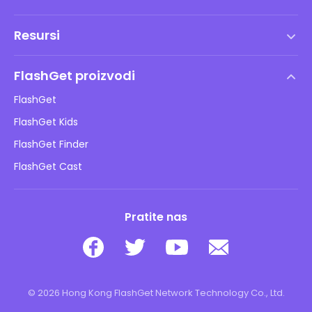
Uvjeti korištenja
Resursi
Ugovor o licenci za krajnjeg korisnika
Centar za pomoć
DMCA politika
FlashGet proizvodi
Kako
Pravila o privatnosti
FlashGet
Blog
FlashGet Kids
Pravila oglašavanja
Sigurnost djece online
FlashGet Finder
Ne prodajte moje informacije
Preuzimanje
FlashGet Cast
Pratite nas
© 2026 Hong Kong FlashGet Network Technology Co., Ltd.