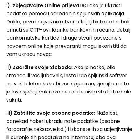
i) Izbjegavajte Online prijevare:
Lako je ukrasti
podatke pomoću određenih špijunskih aplikacija.
Dakle, prva i najvažnija stvar o kojoj biste se trebali
brinuti su OTP-ovi, lozinke bankovnih računa, detalj
bankomatske kartice i druge stvari povezane s
novcem online koje prevaranti mogu iskoristiti da
vam ukradu novac.
ii) Zadržite svoje
Sloboda:
Ako je netko, bilo
stranac ili vaš ljubavnik, instalirao špijunski softver
na vaš telefon kako bi vas špijunirao, vjerujte mi, to
je loš osjećaj, čak i ako ne radite ništa što bi trebalo
sakriti.
iii) Zaštitite svoje osobne podatke:
Nažalost,
ponekad hakeri ukradu naše podatke (osobne
fotografije, tekstove itd.) i iskoriste ih za ucjenjivanje
ili curenje tih podataka na internetu; oba ova