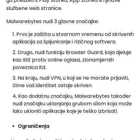
ga preuzeti s Play Storea, App Storea ili njihove
službene web stranice.
Malwarebytes nudi 3 glavne značajke:
Prvo je zaštita u stvarnom vremenu od skrivenih
aplikacija za špijuniranje i rizičnog softvera.
Drugo, nudi funkciju Browser Guard, koja djeluje
kao štit protiv online oglasa, zlonamjernih
poveznica itd.
Na kraju, nudi VPN, u koji se ne morate prijaviti,
čime vaš identitet ostaje skriven.
Kao dodatnu značajku, Malwarebytes također
nudi značajku uklanjanja grubom silom koja može
lako ukloniti aplikacije koje je teško izbrisati.
Ograničenja