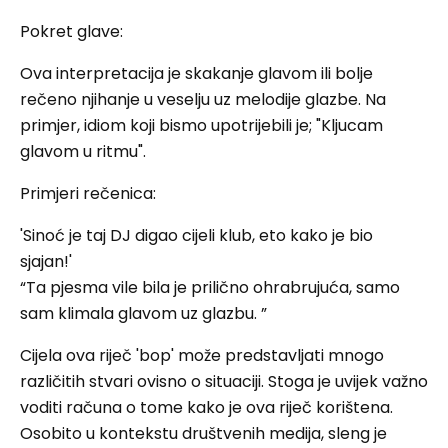
Pokret glave:
Ova interpretacija je skakanje glavom ili bolje
rečeno njihanje u veselju uz melodije glazbe. Na
primjer, idiom koji bismo upotrijebili je; "Kljucam
glavom u ritmu".
Primjeri rečenica:
'Sinoć je taj DJ digao cijeli klub, eto kako je bio
sjajan!'
“Ta pjesma vile bila je prilično ohrabrujuća, samo
sam klimala glavom uz glazbu. ”
Cijela ova riječ 'bop' može predstavljati mnogo
različitih stvari ovisno o situaciji. Stoga je uvijek važno
voditi računa o tome kako je ova riječ korištena.
Osobito u kontekstu društvenih medija, sleng je