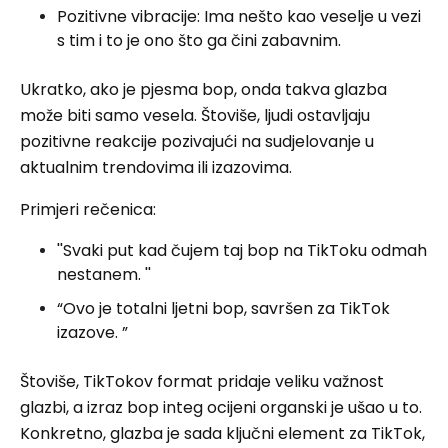
Pozitivne vibracije: Ima nešto kao veselje u vezi
s tim i to je ono što ga čini zabavnim.
Ukratko, ako je pjesma bop, onda takva glazba
može biti samo vesela. Štoviše, ljudi ostavljaju
pozitivne reakcije pozivajući na sudjelovanje u
aktualnim trendovima ili izazovima.
Primjeri rečenica:
''Svaki put kad čujem taj bop na TikToku odmah
nestanem. ''
“Ovo je totalni ljetni bop, savršen za TikTok
izazove. ”
Štoviše, TikTokov format pridaje veliku važnost
glazbi, a izraz bop integ ocijeni organski je ušao u to.
Konkretno, glazba je sada ključni element za TikTok,