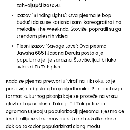
zahvaljujući izazovu.
Izazov "Blinding Lights": Ova pjesma je bop
budući da su se korisnici sami koreografirali na
melodije The Weeknda. Štoviše, popratili su ga
trendom plesnih videa.
Plesni izazov "Savage Love": Ova pjesma
Jawsha 685 i Jasona Derula postala je
popularna jer je zarazna. Štoviše, ljudi bi lako
svladali TikTok ples.
Kada se pjesma pretvori u 'viral' na TikToku, to je
puno više od pukog broja sljedbenika. Pretpostavlja
format kulturnog pitanja koje se proteže na vrstu
glazbe koju se sluša. Tako je TikTok pokazao
ogroman utjecaj u popularizaciji pjesama. Pjesma će
imati milijune streamova u roku od nekoliko dana
dok će također popularizirati sleng među