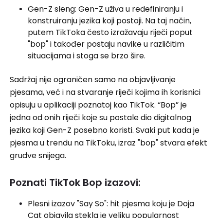
Gen-Z sleng: Gen-Z uživa u redefiniranju i
konstruiranju jezika koji postoji. Na taj način,
putem TikToka često izražavaju riječi poput
"bop" i također postaju navike u različitim
situacijama i stoga se brzo šire.
Sadržaj nije ograničen samo na objavljivanje
pjesama, već i na stvaranje riječi kojima ih korisnici
opisuju u aplikaciji poznatoj kao TikTok. “Bop” je
jedna od onih riječi koje su postale dio digitalnog
jezika koji Gen-Z posebno koristi. Svaki put kada je
pjesma u trendu na TikToku, izraz "bop" stvara efekt
grudve snijega.
Poznati TikTok Bop izazovi:
Plesni izazov "Say So": hit pjesma koju je Doja
Cat objavila stekla je veliku popularnost