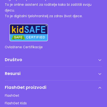
To je online asistent za roditelje kako bi zaštitili svoju
djecu.
To je digitalni tjelohranitelj za zdrav život djece.
Ovlaštene Certifikacije
Društvo
Uvjeti korištenja
Resursi
Ugovor o licenci za krajnjeg korisnika
Centar za pomoć
DMCA politika
FlashGet proizvodi
Kako
Pravila o privatnosti
FlashGet
Blog
FlashGet Kids
Pravila oglašavanja