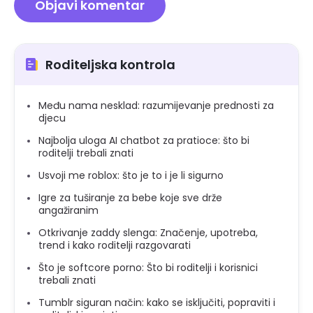
Roditeljska kontrola
Među nama nesklad: razumijevanje prednosti za
djecu
Najbolja uloga AI chatbot za pratioce: što bi
roditelji trebali znati
Usvoji me roblox: što je to i je li sigurno
Igre za tuširanje za bebe koje sve drže
angažiranim
Otkrivanje zaddy slenga: Značenje, upotreba,
trend i kako roditelji razgovarati
Što je softcore porno: Što bi roditelji i korisnici
trebali znati
Tumblr siguran način: kako se isključiti, popraviti i