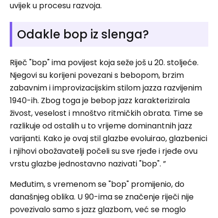
uvijek u procesu razvoja.
Odakle bop iz slenga?
Riječ "bop" ima povijest koja seže još u 20. stoljeće.
Njegovi su korijeni povezani s bebopom, brzim
zabavnim i improvizacijskim stilom jazza razvijenim
1940-ih. Zbog toga je bebop jazz karakterizirala
živost, veselost i mnoštvo ritmičkih obrata. Time se
razlikuje od ostalih u to vrijeme dominantnih jazz
varijanti. Kako je ovaj stil glazbe evoluirao, glazbenici
i njihovi obožavatelji počeli su sve rjeđe i rjeđe ovu
vrstu glazbe jednostavno nazivati ​​"bop". ”
Međutim, s vremenom se "bop" promijenio, do
današnjeg oblika. U 90-ima se značenje riječi nije
povezivalo samo s jazz glazbom, već se moglo