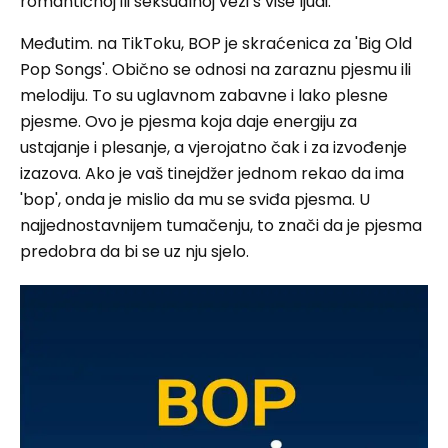
romantičnoj ili seksualnoj vezi s više ljudi.
Međutim. na TikToku, BOP je skraćenica za 'Big Old
Pop Songs'. Obično se odnosi na zaraznu pjesmu ili
melodiju. To su uglavnom zabavne i lako plesne
pjesme. Ovo je pjesma koja daje energiju za
ustajanje i plesanje, a vjerojatno čak i za izvođenje
izazova. Ako je vaš tinejdžer jednom rekao da ima
'bop', onda je mislio da mu se sviđa pjesma. U
najjednostavnijem tumačenju, to znači da je pjesma
predobra da bi se uz nju sjelo.