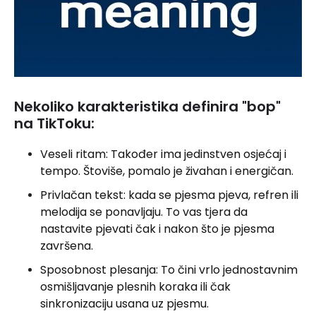
Nekoliko karakteristika definira "bop"
na TikToku:
Veseli ritam: Također ima jedinstven osjećaj i
tempo. Štoviše, pomalo je živahan i energičan.
Privlačan tekst: kada se pjesma pjeva, refren ili
melodija se ponavljaju. To vas tjera da
nastavite pjevati čak i nakon što je pjesma
završena.
Sposobnost plesanja: To čini vrlo jednostavnim
osmišljavanje plesnih koraka ili čak
sinkronizaciju usana uz pjesmu.