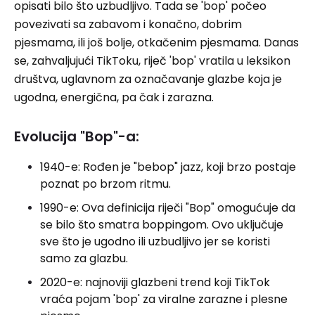
opisati bilo što uzbudljivo. Tada se 'bop' počeo
povezivati ​​sa zabavom i konačno, dobrim
pjesmama, ili još bolje, otkačenim pjesmama. Danas
se, zahvaljujući TikToku, riječ 'bop' vratila u leksikon
društva, uglavnom za označavanje glazbe koja je
ugodna, energična, pa čak i zarazna.
Evolucija "Bop"-a:
1940-e: Rođen je "bebop" jazz, koji brzo postaje
poznat po brzom ritmu.
1990-e: Ova definicija riječi "Bop" omogućuje da
se bilo što smatra boppingom. Ovo uključuje
sve što je ugodno ili uzbudljivo jer se koristi
samo za glazbu.
2020-e: najnoviji glazbeni trend koji TikTok
vraća pojam 'bop' za viralne zarazne i plesne