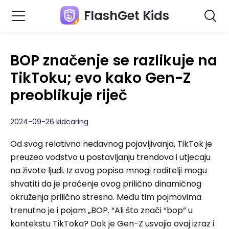
FlashGet Kids
BOP značenje se razlikuje na
TikToku; evo kako Gen-Z
preoblikuje riječ
2024-09-26 kidcaring
Od svog relativno nedavnog pojavljivanja, TikTok je
preuzeo vodstvo u postavljanju trendova i utjecaju
na živote ljudi. Iz ovog popisa mnogi roditelji mogu
shvatiti da je praćenje ovog prilično dinamičnog
okruženja prilično stresno. Među tim pojmovima
trenutno je i pojam „BOP. “Ali što znači “bop” u
kontekstu TikToka? Dok je Gen-Z usvojio ovaj izraz i