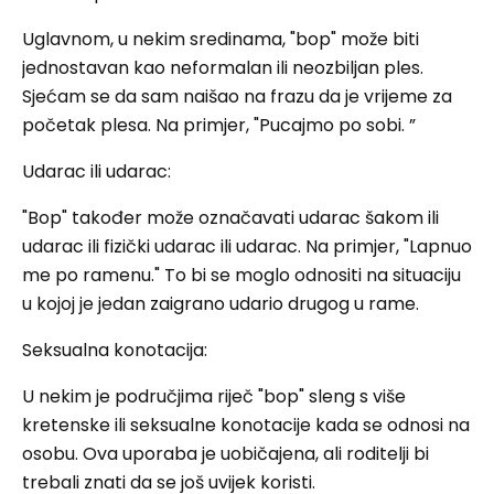
Uglavnom, u nekim sredinama, "bop" može biti
jednostavan kao neformalan ili neozbiljan ples.
Sjećam se da sam naišao na frazu da je vrijeme za
početak plesa. Na primjer, "Pucajmo po sobi. ”
Udarac ili udarac:
"Bop" također može označavati udarac šakom ili
udarac ili fizički udarac ili udarac. Na primjer, "Lapnuo
me po ramenu." To bi se moglo odnositi na situaciju
u kojoj je jedan zaigrano udario drugog u rame.
Seksualna konotacija:
U nekim je područjima riječ "bop" sleng s više
kretenske ili seksualne konotacije kada se odnosi na
osobu. Ova uporaba je uobičajena, ali roditelji bi
trebali znati da se još uvijek koristi.