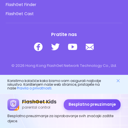
Sigurnost djece online
FlashGet Finder
Ne prodajte moje informacije
Preuzimanje
FlashGet Cast
Pratite nas
© 2026 Hong Kong FlashGet Network Technology Co., Ltd.
Koristimo kolačiće kako bismo vam osigurali najbolje
iskustvo. Korištenjem naše web stranice, pristajete na
naše
Pravila o privatnosti
.
FlashGet Kids
Besplatno preuzimanje
parental control
Besplatno preuzimanje za isprobavanje svih značajki zaštite
djece.