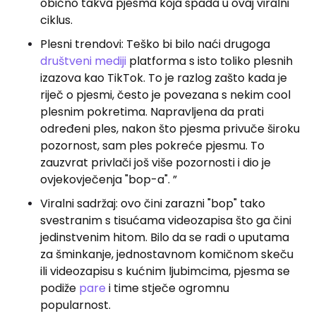
obično takva pjesma koja spada u ovaj viralni
ciklus.
Plesni trendovi: Teško bi bilo naći drugoga
društveni mediji
platforma s isto toliko plesnih
izazova kao TikTok. To je razlog zašto kada je
riječ o pjesmi, često je povezana s nekim cool
plesnim pokretima. Napravljena da prati
određeni ples, nakon što pjesma privuče široku
pozornost, sam ples pokreće pjesmu. To
zauzvrat privlači još više pozornosti i dio je
ovjekovječenja "bop-a". ”
Viralni sadržaj: ovo čini zarazni "bop" tako
svestranim s tisućama videozapisa što ga čini
jedinstvenim hitom. Bilo da se radi o uputama
za šminkanje, jednostavnom komičnom skeču
ili videozapisu s kućnim ljubimcima, pjesma se
podiže
pare
i time stječe ogromnu
popularnost.