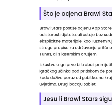
Što je ocjena Brawl St
Brawl Stars postiže ocjenu App Store -
od starosti djeteta, ali ostaje bez sadr
eksplicitne materijale, kao i uznemiruj
stroge propise za održavanje prilično
Tunes, ali s laserskim oružjem.
Iskustvo u igri prvo bi trebali primije
igračkog učinka pod pritiskom će pomo
kada dožive poraz od gubitka, na kraj
uvjetima. Drugi bacaju tablet.
Jesu li Brawl Stars sig