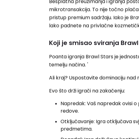
Besplatna preuzimanja i igranja post
mikrotransakcija. To nije točno plaćan
pristup premium sadržaju. Iako je Br
lako padnete na privlačne kozmetičk
Koji je smisao sviranja Brawl
Poanta igranja Brawl Stars je jednosta
temelju načina. '
Ali kraj? Uspostavite dominaciju nad 
Evo što drži igrači na zakačenju:
Napredak: Vaš napredak ovisi o 
redove.
Otključavanje: Igra otključava s
predmetima.