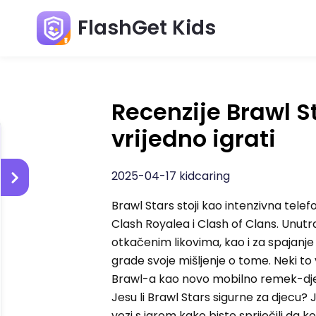
FlashGet Kids
Recenzije Brawl St
vrijedno igrati
2025-04-17 kidcaring
Brawl Stars stoji kao intenzivna telefo
Clash Royalea i Clash of Clans. Unutr
otkačenim likovima, kao i za spajanje 
grade svoje mišljenje o tome. Neki to v
Brawl-a kao novo mobilno remek-djelo
Jesu li Brawl Stars sigurne za djecu?
vezi s igrom kako biste spriječili da ko