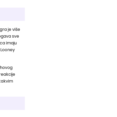
gra je više
jegava sve
lca imaju
o Looney
jihovog
reakcije
 takvim