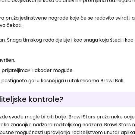
uirano osvježavanje kako od dnevnih promjena i od regular
-a pruža jedinstvene nagrade koje će se redovito svirati, a
ivo čekati.
an. Snaga timskog rada djeluje i kao snaga koja štedi i kao
Savršen.
 s prijateljima? Također moguće.
postignete gol u kasnoj igri u utakmicama Brawl Ball.
diteljske kontrole?
zde svađe mogle bi biti bolje. Brawl Stars pruža neke ocije
iroke značajke nadzora roditeljskog nadzora. Brawl Stars n
usne mogućnosti upravljanja roditeljstvom unutar aplikac