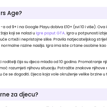
ars Age?
a od 9+ i na Google Playu dobiva E10+ (svi 10 i više). Ova i
žaja koji se nalazi u
Igre poput GTA
. Igra u potpunosti izb
uće crteži i nepristojne slike. Pravila natjecateljskog strije
 normalne razine nasilja. Igra ima iste crtane osobine ka
titi roditelji čija su djeca mlađa od 10 godina. Promatranje n
ć razumjeti njihovu situaciju. Potražite znakove njihove 
u će se dogoditi. Djeca koja vole okruženje velike brzine u
urne za djecu?