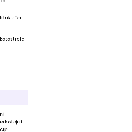
nih
li također
 katastrofa
ni
edostaju i
ije.