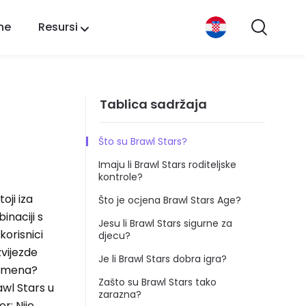
ne
Resursi
i
Tablica sadržaja
Što su Brawl Stars?
Imaju li Brawl Stars roditeljske
kontrole?
oji iza
Što je ocjena Brawl Stars Age?
inaciji s
Jesu li Brawl Stars sigurne za
korisnici
djecu?
zvijezde
Je li Brawl Stars dobra igra?
remena?
Zašto su Brawl Stars tako
awl Stars u
zarazna?
r: Nije