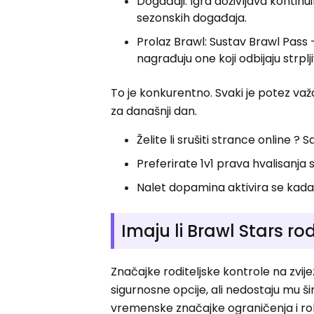
Događaji: Igra doživljava kontin
sezonskih događaja.
Prolaz Brawl: Sustav Brawl Pass 
nagrađuju one koji odbijaju strplj
To je konkurentno. Svaki je potez važ
za današnji dan.
Želite li srušiti strance online ? 
Preferirate 1v1 prava hvalisanja
Nalet dopamina aktivira se kada 
Imaju li Brawl Stars ro
Značajke roditeljske kontrole na zvije
sigurnosne opcije, ali nedostaju mu š
vremenske značajke ograničenja i rob