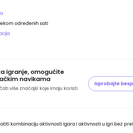
na
tijekom određenih sati
acija
 za igranje, omogućite
gračkim navikama
Isprobajte besp
čati više značajki koje imaju koristi
ratiti kombinaciju aktivnosti igara i aktivnosti u igri bez pr