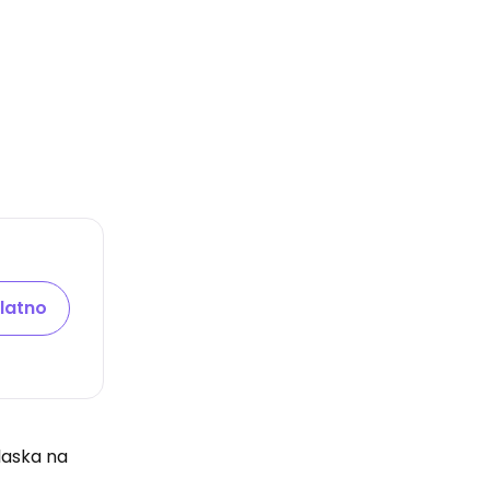
latno
elaska na