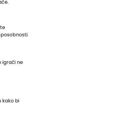
ače.
ite
sposobnosti.
 igrači ne
u kako bi