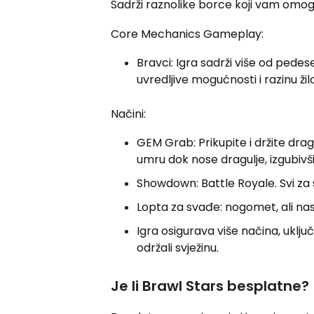
Sadrži raznolike borce koji vam omog
Core Mechanics Gameplay:
Bravci: Igra sadrži više od pedeset
uvredljive mogućnosti i razinu ž
Načini:
GEM Grab: Prikupite i držite dra
umru dok nose dragulje, izgubivši
Showdown: Battle Royale. Svi za 
Lopta za svađe: nogomet, ali nas
Igra osigurava više načina, uklju
održali svježinu.
Je li Brawl Stars besplatne?