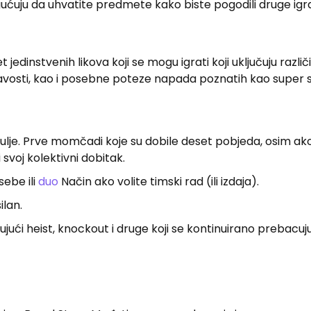
ućuju da uhvatite predmete kako biste pogodili druge igr
 jedinstvenih likova koji se mogu igrati koji uključuju različ
ilavosti, kao i posebne poteze napada poznatih kao super 
gulje. Prve momčadi koje su dobile deset pobjeda, osim ako
 svoj kolektivni dobitak.
sebe ili
duo
Način ako volite timski rad (ili izdaja).
ilan.
čujući heist, knockout i druge koji se kontinuirano prebacuj