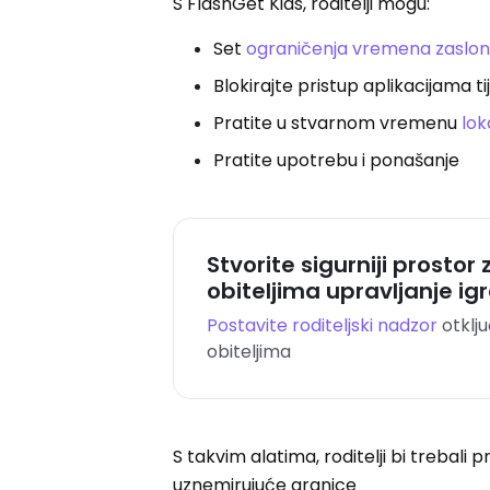
S FlashGet Kids, roditelji mogu:
Set
ograničenja vremena zaslo
Blokirajte pristup aplikacijama 
Pratite u stvarnom vremenu
lok
Pratite upotrebu i ponašanje
Stvorite sigurniji prostor
obiteljima upravljanje i
Postavite roditeljski nadzor
otklju
obiteljima
S takvim alatima, roditelji bi trebali p
uznemirujuće granice