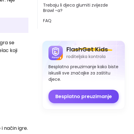
Trebaju li djeca glumiti zvijezde
Brawl -a?
FAQ
Igra se
FlashGet Kids
lac koji
roditeljska kontrola
Besplatno preuzimanje kako biste
iskusili sve značajke za zaštitu
djece.
Besplatno preuzimanje
i način igre.