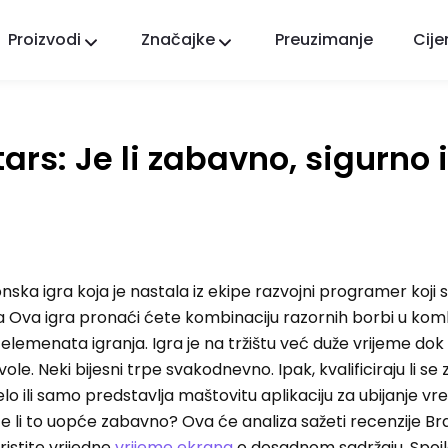
Proizvodi
Značajke
Preuzimanje
Cije
FlashGet Kids
Brižna aplikacija roditeljske kontrole za sve.
ars: Je li zabavno, sigurno 
FlashGet Finder
Sigurnost protiv krađe vašeg telefona, naša
odgovornost.
nska igra koja je nastala iz ekipe razvojni programer koji st
a Ova igra pronaći ćete kombinaciju razornih borbi u komb
elemenata igranja. Igra je na tržištu već duže vrijeme dok 
ole. Neki bijesni trpe svakodnevno. Ipak, kvalificiraju li se 
 ili samo predstavlja maštovitu aplikaciju za ubijanje v
 Je li to uopće zabavno? Ova će analiza sažeti recenzije Br
ristite vrijedne
vrijeme ekrana
o dosadnom sadržaju. Spojle