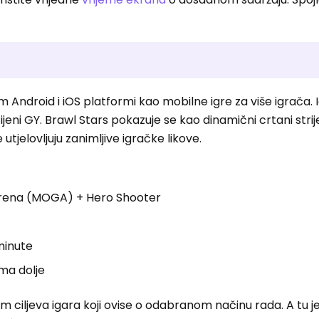
m Android i iOS platformi kao mobilne igre za više igrača. 
ni GY. Brawl Stars pokazuje se kao dinamični crtani strije
tjelovljuju zanimljive igračke likove.
 Arena (MOGA) + Hero Shooter
minute
ma dolje
ciljeva igara koji ovise o odabranom načinu rada. A tu je 