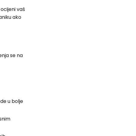
ocijeni vaš
aniku ako
enja se na
de u bolje
asnim