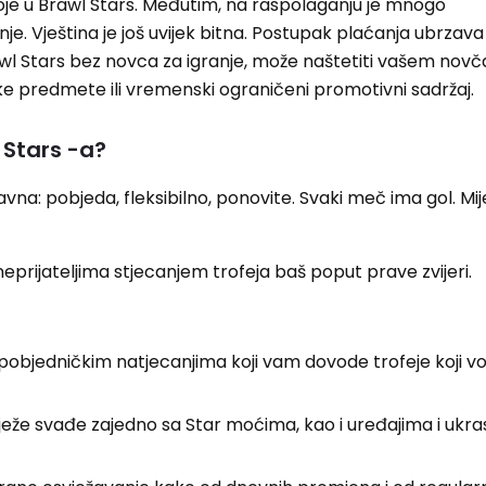
oje u Brawl Stars. Međutim, na raspolaganju je mnogo
je. Vještina je još uvijek bitna. Postupak plaćanja ubrzava 
awl Stars bez novca za igranje, može naštetiti vašem novč
e predmete ili vremenski ograničeni promotivni sadržaj.
 Stars -a?
vna: pobjeda, fleksibilno, ponovite. Svaki meč ima gol. Mij
neprijateljima stjecanjem trofeja baš poput prave zvijeri.
pobjedničkim natjecanjima koji vam dovode trofeje koji vo
vježe svađe zajedno sa Star moćima, kao i uređajima i ukr