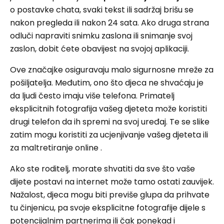
o postavke chata, svaki tekst ili sadržaj brišu se
nakon pregleda ili nakon 24 sata. Ako druga strana
odluči napraviti snimku zaslona ili snimanje svoj
zaslon, dobit ćete obavijest na svojoj aplikaciji.
Ove značajke osiguravaju malo sigurnosne mreže za
pošiljatelja. Međutim, ono što djeca ne shvaćaju je
da ljudi često imaju više telefona. Primatelj
eksplicitnih fotografija vašeg djeteta može koristiti
drugi telefon da ih spremi na svoj uređaj. Te se slike
zatim mogu koristiti za ucjenjivanje vašeg djeteta ili
za maltretiranje online .
Ako ste roditelj, morate shvatiti da sve što vaše
dijete postavi na internet može tamo ostati zauvijek.
Nažalost, djeca mogu biti previše glupa da prihvate
tu činjenicu, pa svoje eksplicitne fotografije dijele s
potencijalnim partnerima ili čak ponekad i