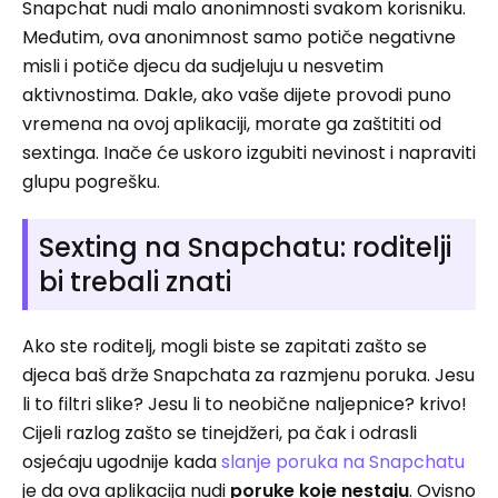
Snapchat nudi malo anonimnosti svakom korisniku.
Međutim, ova anonimnost samo potiče negativne
misli i potiče djecu da sudjeluju u nesvetim
aktivnostima. Dakle, ako vaše dijete provodi puno
vremena na ovoj aplikaciji, morate ga zaštititi od
sextinga. Inače će uskoro izgubiti nevinost i napraviti
glupu pogrešku.
Sexting na Snapchatu: roditelji
bi trebali znati
Ako ste roditelj, mogli biste se zapitati zašto se
djeca baš drže Snapchata za razmjenu poruka. Jesu
li to filtri slike? Jesu li to neobične naljepnice? krivo!
Cijeli razlog zašto se tinejdžeri, pa čak i odrasli
osjećaju ugodnije kada
slanje poruka na Snapchatu
je da ova aplikacija nudi
poruke koje nestaju
. Ovisno