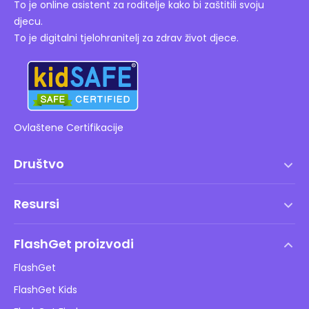
To je online asistent za roditelje kako bi zaštitili svoju
djecu.
To je digitalni tjelohranitelj za zdrav život djece.
Ovlaštene Certifikacije
Društvo
Uvjeti korištenja
Resursi
Ugovor o licenci za krajnjeg korisnika
Centar za pomoć
DMCA politika
FlashGet proizvodi
Kako
Pravila o privatnosti
FlashGet
Blog
FlashGet Kids
Pravila oglašavanja
Sigurnost djece online