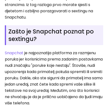
strancima. Iz tog razloga prvo morate sjesti s
djetetom i ozbiljno porazgovarati o sextingu na
Snapchatu.
Zašto je Snapchat poznat po
sextingu?
Snapchat
je najpoznatija platforma za razmjenu
poruka jer korisnicima prema zadanim postavkama
nudi značajku "poruke koje nestaju". Štoviše, nudi
upozorenja kada primatelj pokuša spremiti ili snimiti
poruku. Dakle, ako ste sigurni da primatelj ima samo
jedan uređaj, znat ćete kada spremi vaše slike ili
tekstove na svoj uređaj. Međutim, ono što korisnici
ne shvaćaju je da je prilično uobičajeno da ljudi imaju
više telefona.