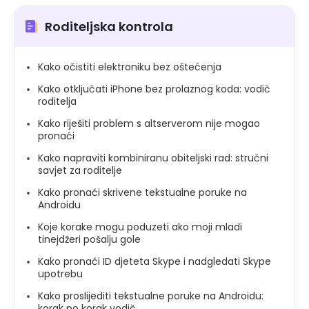
Roditeljska kontrola
Kako očistiti elektroniku bez oštećenja
Kako otključati iPhone bez prolaznog koda: vodič
roditelja
Kako riješiti problem s altserverom nije mogao
pronaći
Kako napraviti kombiniranu obiteljski rad: stručni
savjet za roditelje
Kako pronaći skrivene tekstualne poruke na
Androidu
Koje korake mogu poduzeti ako moji mladi
tinejdžeri pošalju gole
Kako pronaći ID djeteta Skype i nadgledati Skype
upotrebu
Kako proslijediti tekstualne poruke na Androidu:
korak po korak vodič