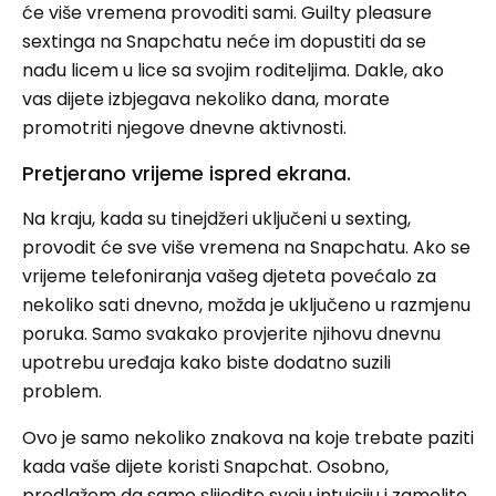
će više vremena provoditi sami. Guilty pleasure
sextinga na Snapchatu neće im dopustiti da se
nađu licem u lice sa svojim roditeljima. Dakle, ako
vas dijete izbjegava nekoliko dana, morate
promotriti njegove dnevne aktivnosti.
Pretjerano vrijeme ispred ekrana.
Na kraju, kada su tinejdžeri uključeni u sexting,
provodit će sve više vremena na Snapchatu. Ako se
vrijeme telefoniranja vašeg djeteta povećalo za
nekoliko sati dnevno, možda je uključeno u razmjenu
poruka. Samo svakako provjerite njihovu dnevnu
upotrebu uređaja kako biste dodatno suzili
problem.
Ovo je samo nekoliko znakova na koje trebate paziti
kada vaše dijete koristi Snapchat. Osobno,
predlažem da samo slijedite svoju intuiciju i zamolite