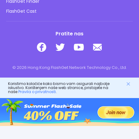
FlashGet Finder
Ne prodajte moje informacije
Preuzimanje
FlashGet Cast
Pratite nas
© 2026 Hong Kong FlashGet Network Technology Co., Ltd.
Koristimo kolačiće kako bismo vam osigurali najbolje
iskustvo. Korištenjem naše web stranice, pristajete na
naše
Pravila o privatnosti
.