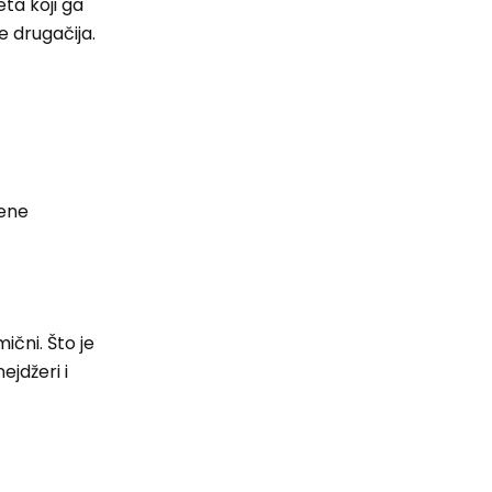
eta koji ga
e drugačija.
vene
ični. Što je
ejdžeri i