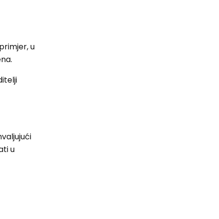
primjer, u
ena.
telji
valjujući
ti u