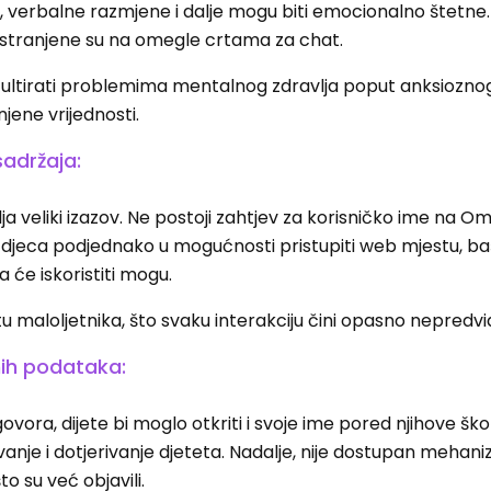
, verbalne razmjene i dalje mogu biti emocionalno štetne
rostranjene su na omegle crtama za chat.
ultirati problemima mentalnog zdravlja poput anksiozno
ene vrijednosti.
sadržaja:
a veliki izazov. Ne postoji zahtjev za korisničko ime na Om
u djeca podjednako u mogućnosti pristupiti web mjestu, ba
ja će iskoristiti mogu.
u maloljetnika, što svaku interakciju čini opasno nepredv
ih podataka:
ora, dijete bi moglo otkriti i svoje ime pored njihove škol
vanje i dotjerivanje djeteta. Nadalje, nije dostupan meha
to su već objavili.