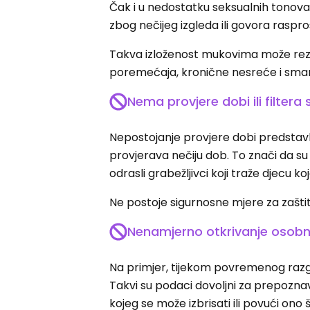
Čak i u nedostatku seksualnih tonova
zbog nečijeg izgleda ili govora rasp
Takva izloženost mukovima može rez
poremećaja, kronične nesreće i smanj
Nema provjere dobi ili filtera 
Nepostojanje provjere dobi predstavlj
provjerava nečiju dob. To znači da s
odrasli grabežljivci koji traže djecu ko
Ne postoje sigurnosne mjere za zaštit
Nenamjerno otkrivanje osobn
Na primjer, tijekom povremenog razgov
Takvi su podaci dovoljni za prepozna
kojeg se može izbrisati ili povući ono š