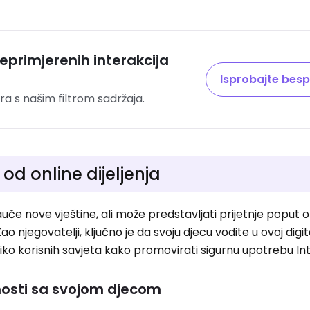
neprimjerenih interakcija
Isprobajte besp
ra s našim filtrom sadržaja.
 od online dijeljenja
uče nove vještine, ali može predstavljati prijetnje poput o
Kao njegovatelji, ključno je da svoju djecu vodite u ovoj digit
oliko korisnih savjeta kako promovirati sigurnu upotrebu In
rnosti sa svojom djecom