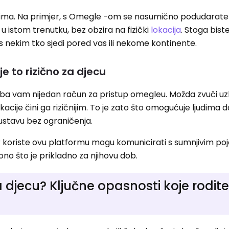
ima. Na primjer, s Omegle -om se nasumično podudarat
 istom trenutku, bez obzira na fizički
lokacija
. Stoga bist
 s nekim tko sjedi pored vas ili nekome kontinente.
e to rizično za djecu
reba vam nijedan račun za pristup omegleu. Možda zvuči uzbu
kacije čini ga rizičnijim. To je zato što omogućuje ljudima
 sustavu bez ograničenja.
r koriste ovu platformu mogu komunicirati s sumnjivim poj
 ono što je prikladno za njihovu dob.
 djecu? Ključne opasnosti koje roditel