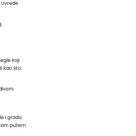
. Uvrede
g
egle koji
š kao što
idivom.
e i grada.
nizam putem