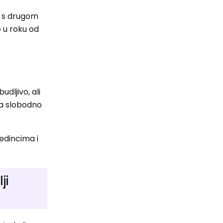
e s drugom
e u roku od
dljivo, ali
 da slobodno
edincima i
ji