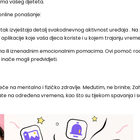
ima vašeg djeteta.
online ponašanje:
žetak izvještaja detalj svakodnevnog aktivnost uređaja . Na 
plikacije koje vaša djeca koriste i u kojem trajanju vrem
ima ili iznenadnim emocionalnim pomacima. Ovi pomoć rodi
 inače mogli predvidjeti.
če na mentalno i fizičko zdravlje. Međutim, ne brinite; Zah
sate na određena vremena, kao što su tijekom spavanja i sa