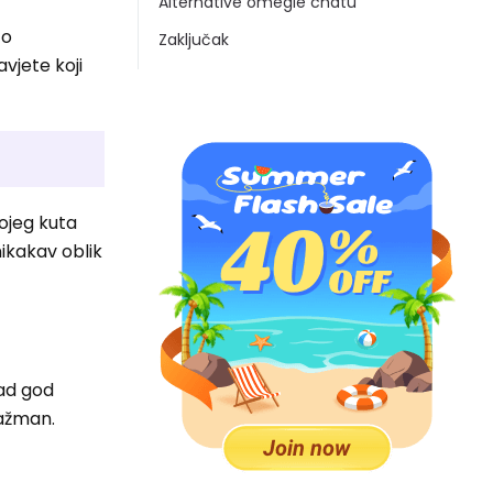
Alternative omegle chatu
 o
Zaključak
vjete koji
ojeg kuta
nikakav oblik
Kad god
gažman.