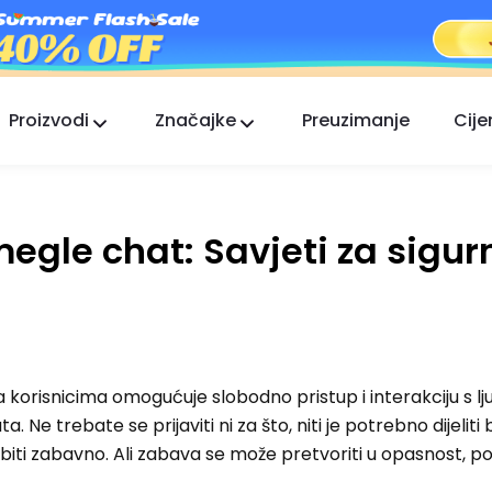
Proizvodi
Značajke
Preuzimanje
Cije
FlashGet Kids
Brižna aplikacija roditeljske kontrole za sve.
gle chat: Savjeti za sigurn
FlashGet Finder
Sigurnost protiv krađe vašeg telefona, naša
odgovornost.
 korisnicima omogućuje slobodno pristup i interakciju s l
a. Ne trebate se prijaviti ni za što, niti je potrebno dijeliti
iti zabavno. Ali zabava se može pretvoriti u opasnost, p