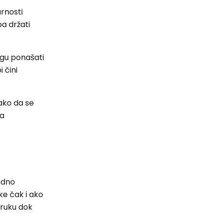
urnosti
ba držati
mogu ponašati
 čini
Tako da se
ja
jedno
ke čak i ako
ruku dok