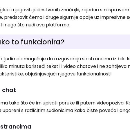
glea i njegovih jedinstvenih značajki, zajedno s raspravom
, predstavit ćemo i druge sigurnije opcije uz impresivne sa
sti nego što nudi ova platforma.
ako to funkcionira?
a ljudima omogućuje da razgovaraju sa strancima iz bilo k
ko minuta koristeći tekst ili video chatove i ne zahtijeva 
akteristike, objašnjavajući njegovu funkcionalnost!
o chat
ima tako što će im upisati poruke ili putem videopoziva. 
 upareni s različitim sudionicima kako biste povećali an
 strancima