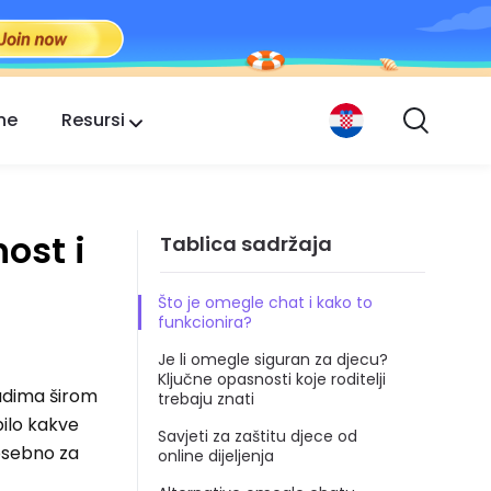
ne
Resursi
ost i
Tablica sadržaja
Što je omegle chat i kako to
funkcionira?
Je li omegle siguran za djecu?
Ključne opasnosti koje roditelji
judima širom
trebaju znati
 bilo kakve
Savjeti za zaštitu djece od
osebno za
online dijeljenja