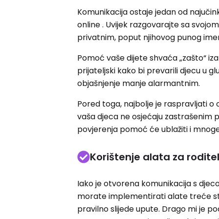
Komunikacija ostaje jedan od najučinko
online . Uvijek razgovarajte sa svojo
privatnim, poput njihovog punog imena
Pomoć vaše dijete shvaća „zašto“ iza n
prijateljski kako bi prevarili djecu u
objašnjenje manje alarmantnim.
Pored toga, najbolje je raspravljati 
vaša djeca ne osjećaju zastrašenim pr
povjerenja pomoć će ublažiti i mnoge
Korištenje alata za rodite
Iako je otvorena komunikacija s djecom
morate implementirati alate treće st
pravilno slijede upute. Drago mi je po