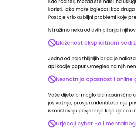
Kao roditelj, možda ste naišli na uslu
koristi. Iako može izgledati kao druga
Postoje vrlo ozbiljni problemi koje 
Istražimo neka od ovih pitanja i njihov
Izloženost eksplicitnom sadrž
Jedna od najozbiljnijih briga je nail
aplikacije poput Omeglea na njih nemaju 
Neznatnija opasnost i online g
Vaše dijete bi moglo biti nasumično upa
još važnije, provjera identiteta nije p
iskorištavaju povjerenje koje djeca u 
Utjecaji cyber -a i mentalnog