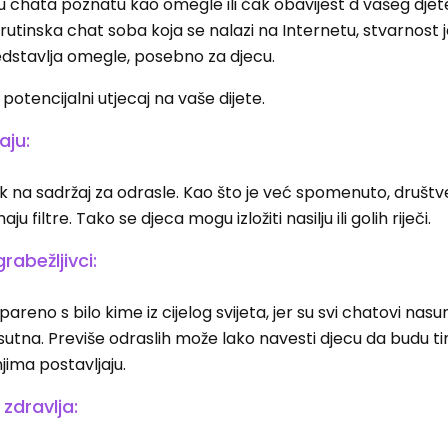
gu chata poznatu kao omegle ili čak obavijest d vašeg djet
 rutinska chat soba koja se nalazi na Internetu, stvarnost j
predstavlja omegle, posebno za djecu.
 potencijalni utjecaj na vaše dijete.
aju:
azak na sadržaj za odrasle. Kao što je već spomenuto, društ
filtre. Tako se djeca mogu izložiti nasilju ili golih riječi.
rabežljivci:
reno s bilo kime iz cijelog svijeta, jer su svi chatovi nasum
risutna. Previše odraslih može lako navesti djecu da budu tin
njima postavljaju.
 zdravlja: