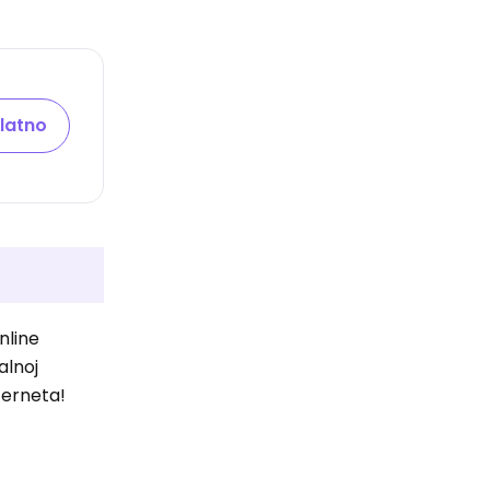
latno
nline
alnoj
terneta!