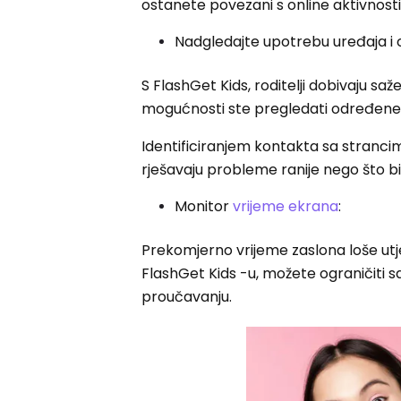
ostanete povezani s online aktivnost
Nadgledajte upotrebu uređaja i 
S FlashGet Kids, roditelji dobivaju sa
mogućnosti ste pregledati određene a
Identificiranjem kontakta sa stranc
rješavaju probleme ranije nego što bi
Monitor
vrijeme ekrana
:
Prekomjerno vrijeme zaslona loše utje
FlashGet Kids -u, možete ograničiti 
proučavanju.