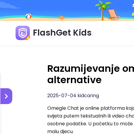
FlashGet Kids
Razumijevanje ome
alternative
2025-07-04 kidcaring
Omegle Chat je online platforma koja
svijeta putem tekstualnih ili video chat
osobne podatke. U početku to može b
malu djecu.