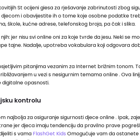
vitijih St ocijeni giesa za rješavanje zabrinutosti zbog sig
m djecom i obavijestite ih o tome koje osobne podatke tre
, škole, kućne adrese, telefonskog broja, pa čak i slika.
jih: jer nisu svi online oni za koje tvrde da jesu. Neki se 
 glupe tajne. Nadalje, upotreba vokabulara koji odgovara dobi
o osjetljivim pitanjima vezanim za Internet brižnim tonom. 
ibližavanjem u vezi s nesigurnim temama online . Ova lini
 digitalne opasnosti.
ljsku kontrolu
 najbolja za osiguranje sigurnosti djece online . Ipak, za
rane jer djeca imaju tendenciju da pravilno prave pogreš
dijeliti s vama
FlashGet Kids
Omogućuje vam da ostanete 