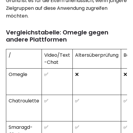
Grund ist es für die Eltern unerlässlich, wenn jüngere
Zielgruppen auf diese Anwendung zugreifen
möchten.
Vergleichstabelle: Omegle gegen
andere Plattformen
/
Video/Text
Altersüberprüfung
Ber
-Chat
Omegle
✅
❌
❌
Chatroulette
✅
✅
✅
Smaragd-
✅
✅
✅St