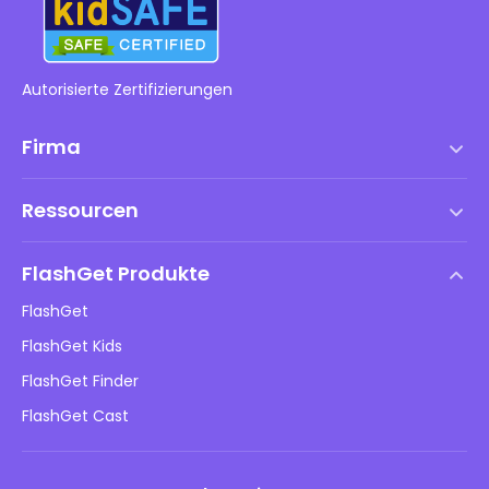
Autorisierte Zertifizierungen
Firma
Nutzungsbedingungen
Ressourcen
Endbenutzer-Lizenzvertrag
Hilfezentrum
DMCA-Richtlinie
FlashGet Produkte
Wie man
Datenschutzrichtlinie
FlashGet
Blog
FlashGet Kids
Werberichtlinien
Online-Sicherheit für Kinder
FlashGet Finder
Verkaufen Sie nicht meine Informationen
Herunterladen
FlashGet Cast