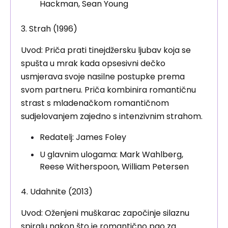
Hackman, Sean Young
3. Strah (1996)
Uvod: Priča prati tinejdžersku ljubav koja se
spušta u mrak kada opsesivni dečko
usmjerava svoje nasilne postupke prema
svom partneru. Priča kombinira romantičnu
strast s mladenačkom romantičnom
sudjelovanjem zajedno s intenzivnim strahom.
Redatelj: James Foley
U glavnim ulogama: Mark Wahlberg,
Reese Witherspoon, William Petersen
4. Udahnite (2013)
Uvod: Oženjeni muškarac započinje silaznu
spiralu nakon što je romantično pao za