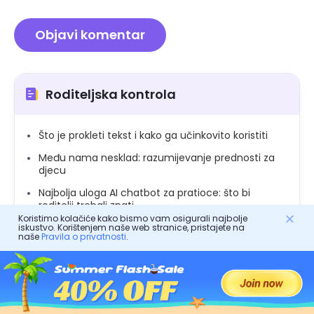
Roditeljska kontrola
Što je prokleti tekst i kako ga učinkovito koristiti
Među nama nesklad: razumijevanje prednosti za
djecu
Najbolja uloga AI chatbot za pratioce: što bi
roditelji trebali znati
Koristimo kolačiće kako bismo vam osigurali najbolje
Usvoji me roblox: što je to i je li sigurno
iskustvo. Korištenjem naše web stranice, pristajete na
naše
Pravila o privatnosti
.
Igre za tuširanje za bebe koje sve drže
angažiranim
Otkrivanje zaddy slenga: Značenje, upotreba,
trend i kako roditelji razgovarati