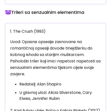
Trileri sa senzualnim elementima
1. The Crush (1993)
Uvod: Opasne opsesije zasnovane na
romantičnoj opsesiji dovode tinejdžerku do
kobnog ishoda sa starijim muškarcem.
Psihološki triler koji ima i napetost napetosti sa
senzualnim elementima tijekom cijele svoje
zavjere.
Redatelj: Alan Shapiro
U glavnoj ulozi: Alicia Silverstone, Cary
Elwes, Jennifer Rubin
2. Kad ljubav ubije: Priča o Falicia Blakely (2017)