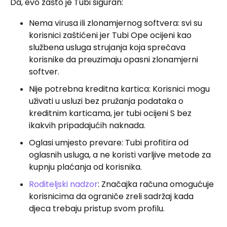
Da, evo zašto je Tubi siguran:
Nema virusa ili zlonamjernog softvera: svi su
korisnici zaštićeni jer Tubi Ope ocijeni kao
službena usluga strujanja koja sprečava
korisnike da preuzimaju opasni zlonamjerni
softver.
Nije potrebna kreditna kartica: Korisnici mogu
uživati ​​u usluzi bez pružanja podataka o
kreditnim karticama, jer tubi ocijeni S bez
ikakvih pripadajućih naknada.
Oglasi umjesto prevare: Tubi profitira od
oglasnih usluga, a ne koristi varljive metode za
kupnju plaćanja od korisnika.
Roditeljski nadzor
: Značajka računa omogućuje
korisnicima da ograniče zreli sadržaj kada
djeca trebaju pristup svom profilu.