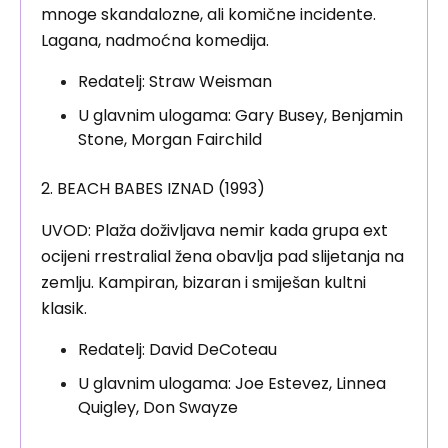
mnoge skandalozne, ali komične incidente.
Lagana, nadmoćna komedija.
Redatelj: Straw Weisman
U glavnim ulogama: Gary Busey, Benjamin
Stone, Morgan Fairchild
2. BEACH BABES IZNAD (1993)
UVOD: Plaža doživljava nemir kada grupa ext
ocijeni rrestralial žena obavlja pad slijetanja na
zemlju. Kampiran, bizaran i smiješan kultni
klasik.
Redatelj: David DeCoteau
U glavnim ulogama: Joe Estevez, Linnea
Quigley, Don Swayze