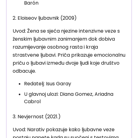
Barón
2. Eloiseov ljubavnik (2009)
Uvod: Žena se sjeća njezine intenzivne veze s
ženskim ljubavnim zanimanjem dok dobiva
razumijevanje osobnog rasta i kraja
strastvene ljubavi. Priča prikazuje emocionalnu
priču o ljubavi između dvoje ljudi koje društvo
odbacuje.
Redatelj: Isus Garay
U glavnoj ulozi: Diana Gomez, Ariadna
Cabrol
3. Nevjernost (2021.)
Uvod: Narativ pokazuje kako ljubavne veze
postaju napete kada su suočeni s testovima