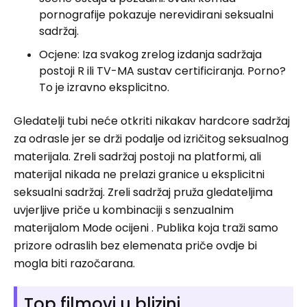
pornografije pokazuje nerevidirani seksualni
sadržaj.
Ocjene: Iza svakog zrelog izdanja sadržaja
postoji R ili TV-MA sustav certificiranja. Porno?
To je izravno eksplicitno.
Gledatelji tubi neće otkriti nikakav hardcore sadržaj
za odrasle jer se drži podalje od izričitog seksualnog
materijala. Zreli sadržaj postoji na platformi, ali
materijal nikada ne prelazi granice u eksplicitni
seksualni sadržaj. Zreli sadržaj pruža gledateljima
uvjerljive priče u kombinaciji s senzualnim
materijalom Mode ocijeni . Publika koja traži samo
prizore odraslih bez elemenata priče ovdje bi
mogla biti razočarana.
Top filmovi u blizini