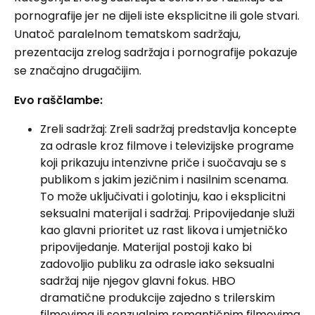
pornografije jer ne dijeli iste eksplicitne ili gole stvari.
Unatoč paralelnom tematskom sadržaju,
prezentacija zrelog sadržaja i pornografije pokazuje
se značajno drugačijim.
Evo raščlambe:
Zreli sadržaj: Zreli sadržaj predstavlja koncepte
za odrasle kroz filmove i televizijske programe
koji prikazuju intenzivne priče i suočavaju se s
publikom s jakim jezičnim i nasilnim scenama.
To može uključivati ​​i golotinju, kao i eksplicitni
seksualni materijal i sadržaj. Pripovijedanje služi
kao glavni prioritet uz rast likova i umjetničko
pripovijedanje. Materijal postoji kako bi
zadovoljio publiku za odrasle iako seksualni
sadržaj nije njegov glavni fokus. HBO
dramatične produkcije zajedno s trilerskim
filmovima ili senzualnim romantičnim filmovima