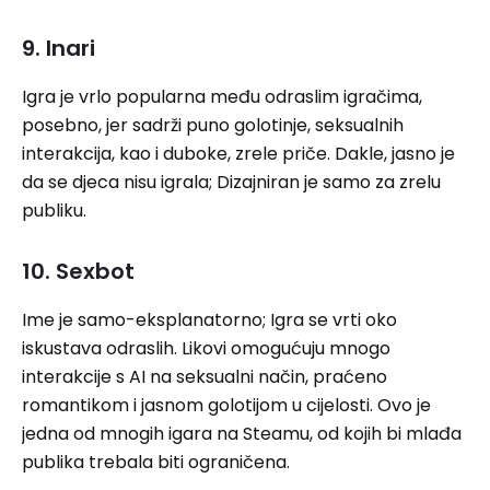
9. Inari
Igra je vrlo popularna među odraslim igračima,
posebno, jer sadrži puno golotinje, seksualnih
interakcija, kao i duboke, zrele priče. Dakle, jasno je
da se djeca nisu igrala; Dizajniran je samo za zrelu
publiku.
10. Sexbot
Ime je samo-eksplanatorno; Igra se vrti oko
iskustava odraslih. Likovi omogućuju mnogo
interakcije s AI na seksualni način, praćeno
romantikom i jasnom golotijom u cijelosti. Ovo je
jedna od mnogih igara na Steamu, od kojih bi mlađa
publika trebala biti ograničena.