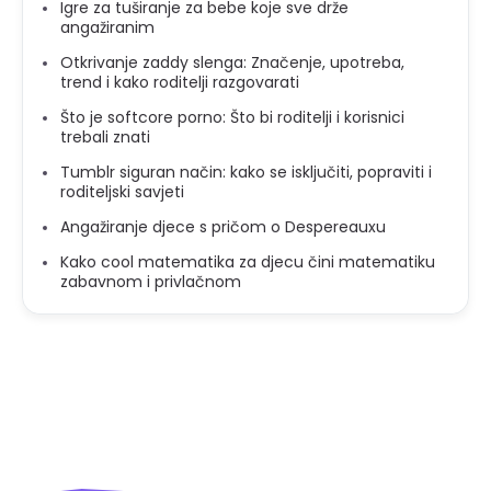
Igre za tuširanje za bebe koje sve drže
angažiranim
Otkrivanje zaddy slenga: Značenje, upotreba,
trend i kako roditelji razgovarati
Što je softcore porno: Što bi roditelji i korisnici
trebali znati
Tumblr siguran način: kako se isključiti, popraviti i
roditeljski savjeti
Angažiranje djece s pričom o Despereauxu
Kako cool matematika za djecu čini matematiku
zabavnom i privlačnom