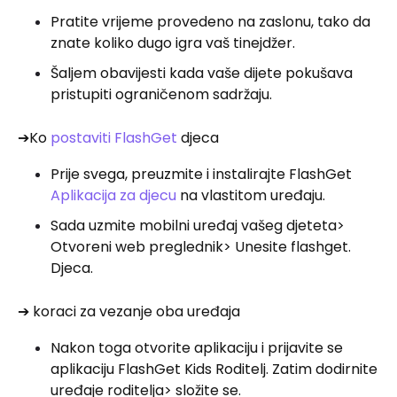
Pratite vrijeme provedeno na zaslonu, tako da
znate koliko dugo igra vaš tinejdžer.
Šaljem obavijesti kada vaše dijete pokušava
pristupiti ograničenom sadržaju.
➔Ko
postaviti FlashGet
djeca
Prije svega, preuzmite i instalirajte FlashGet
Aplikacija za djecu
na vlastitom uređaju.
Sada uzmite mobilni uređaj vašeg djeteta>
Otvoreni web preglednik> Unesite flashget.
Djeca.
➔ koraci za vezanje oba uređaja
Nakon toga otvorite aplikaciju i prijavite se
aplikaciju FlashGet Kids Roditelj. Zatim dodirnite
uređaje roditelja> složite se.