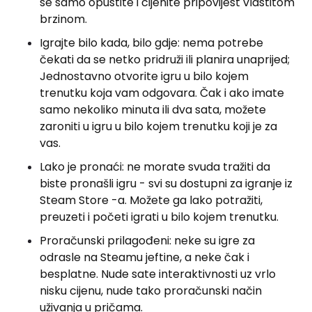
se samo opustite i cijenite pripovijest vlastitom
brzinom.
Igrajte bilo kada, bilo gdje: nema potrebe
čekati da se netko pridruži ili planira unaprijed;
Jednostavno otvorite igru ​​u bilo kojem
trenutku koja vam odgovara. Čak i ako imate
samo nekoliko minuta ili dva sata, možete
zaroniti u igru ​​u bilo kojem trenutku koji je za
vas.
Lako je pronaći: ne morate svuda tražiti da
biste pronašli igru ​​- svi su dostupni za igranje iz
Steam Store -a. Možete ga lako potražiti,
preuzeti i početi igrati u bilo kojem trenutku.
Proračunski prilagođeni: neke su igre za
odrasle na Steamu jeftine, a neke čak i
besplatne. Nude sate interaktivnosti uz vrlo
nisku cijenu, nude tako proračunski način
uživanja u pričama.