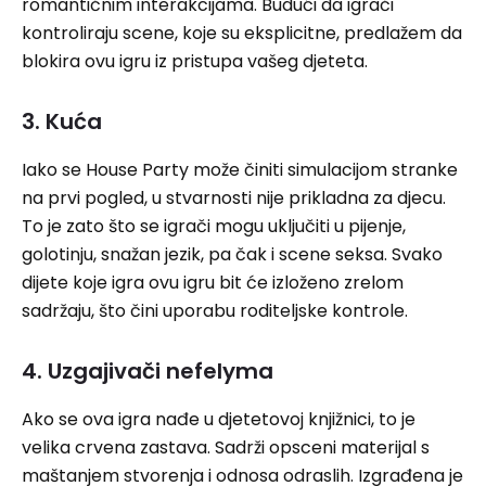
romantičnim interakcijama. Budući da igrači
kontroliraju scene, koje su eksplicitne, predlažem da
blokira ovu igru ​​iz pristupa vašeg djeteta.
3. Kuća
Iako se House Party može činiti simulacijom stranke
na prvi pogled, u stvarnosti nije prikladna za djecu.
To je zato što se igrači mogu uključiti u pijenje,
golotinju, snažan jezik, pa čak i scene seksa. Svako
dijete koje igra ovu igru ​​bit će izloženo zrelom
sadržaju, što čini uporabu roditeljske kontrole.
4. Uzgajivači nefelyma
Ako se ova igra nađe u djetetovoj knjižnici, to je
velika crvena zastava. Sadrži opsceni materijal s
maštanjem stvorenja i odnosa odraslih. Izgrađena je