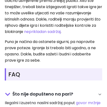
obično usmjerene prema zrelijoj publici. Ako ste
tinejdžer, trebali biste izbjegavati igrati takve igre jer
to može uvelike utjecati na vaše razumijevanje
istinskih odnosa. Dakle, roditelji moraju provjeriti što
njihovo dijete igra i koristiti roditeljske kontrole za
blokiranje
neprikladan sadržaj
.
Puno je načina da ostanete sigurni, pa napravite
prave poteze. Igranje bi trebalo biti ugodno, a ne
opasno. Dakle, budite sažeti i budni i odaberite
prave igre za sebe.
FAQ
Što nije dopušteno na pari?
Ilegalni i izuzetno nasilni sadržaj poput
govor mržnje