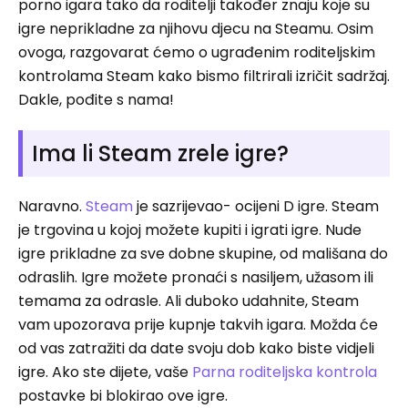
porno igara tako da roditelji također znaju koje su
igre neprikladne za njihovu djecu na Steamu. Osim
ovoga, razgovarat ćemo o ugrađenim roditeljskim
kontrolama Steam kako bismo filtrirali izričit sadržaj.
Dakle, pođite s nama!
Ima li Steam zrele igre?
Naravno.
Steam
je sazrijevao- ocijeni D igre. Steam
je trgovina u kojoj možete kupiti i igrati igre. Nude
igre prikladne za sve dobne skupine, od mališana do
odraslih. Igre možete pronaći s nasiljem, užasom ili
temama za odrasle. Ali duboko udahnite, Steam
vam upozorava prije kupnje takvih igara. Možda će
od vas zatražiti da date svoju dob kako biste vidjeli
igre. Ako ste dijete, vaše
Parna roditeljska kontrola
postavke bi blokirao ove igre.