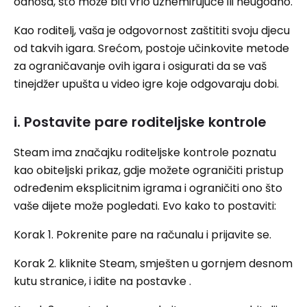
odnosa, što može biti vrlo uznemirujuće ili neugodno.
Kao roditelj, vaša je odgovornost zaštititi svoju djecu
od takvih igara. Srećom, postoje učinkovite metode
za ograničavanje ovih igara i osigurati da se vaš
tinejdžer upušta u video igre koje odgovaraju dobi.
i. Postavite pare roditeljske kontrole
Steam ima značajku roditeljske kontrole poznatu
kao obiteljski prikaz, gdje možete ograničiti pristup
određenim eksplicitnim igrama i ograničiti ono što
vaše dijete može pogledati. Evo kako to postaviti:
Korak 1. Pokrenite pare na računalu i prijavite se.
Korak 2. kliknite Steam, smješten u gornjem desnom
kutu stranice, i idite na postavke .