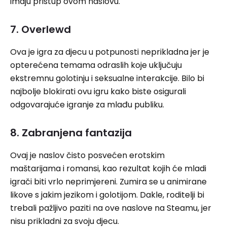
imaju pristup ovom naslovu.
7. Overlewd
Ova je igra za djecu u potpunosti neprikladna jer je
opterećena temama odraslih koje uključuju
ekstremnu golotinju i seksualne interakcije. Bilo bi
najbolje blokirati ovu igru ​​kako biste osigurali
odgovarajuće igranje za mlađu publiku.
8. Zabranjena fantazija
Ovaj je naslov čisto posvećen erotskim
maštarijama i romansi, kao rezultat kojih će mladi
igrači biti vrlo neprimjereni. Zumira se u animirane
likove s jakim jezikom i golotijom. Dakle, roditelji bi
trebali pažljivo paziti na ove naslove na Steamu, jer
nisu prikladni za svoju djecu.