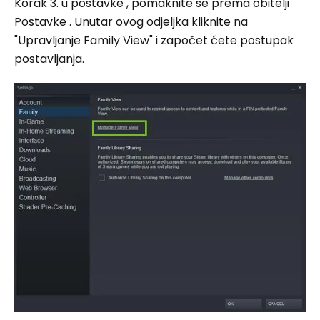
Korak 3. u postavke , pomaknite se prema obitelji
Postavke . Unutar ovog odjeljka kliknite na
"Upravljanje Family View" i započet ćete postupak
postavljanja.