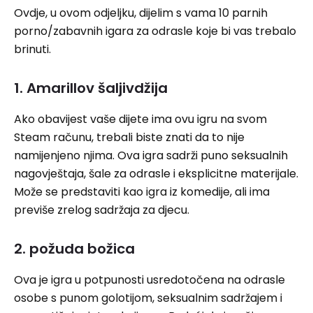
Ovdje, u ovom odjeljku, dijelim s vama 10 parnih
porno/zabavnih igara za odrasle koje bi vas trebalo
brinuti.
1. Amarillov šaljivdžija
Ako obavijest vaše dijete ima ovu igru ​​na svom
Steam računu, trebali biste znati da to nije
namijenjeno njima. Ova igra sadrži puno seksualnih
nagovještaja, šale za odrasle i eksplicitne materijale.
Može se predstaviti kao igra iz komedije, ali ima
previše zrelog sadržaja za djecu.
2. požuda božica
Ova je igra u potpunosti usredotočena na odrasle
osobe s punom golotijom, seksualnim sadržajem i