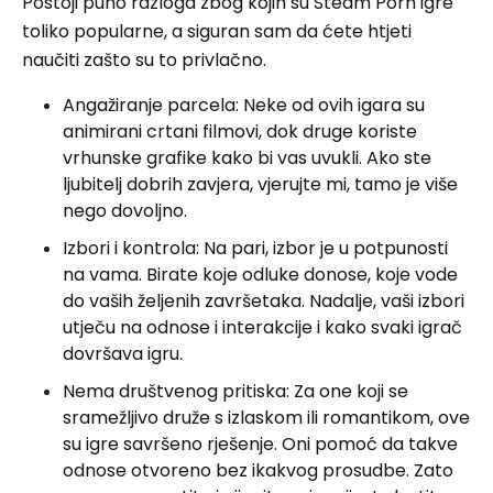
Postoji puno razloga zbog kojih su Steam Porn igre
toliko popularne, a siguran sam da ćete htjeti
naučiti zašto su to privlačno.
Angažiranje parcela: Neke od ovih igara su
animirani crtani filmovi, dok druge koriste
vrhunske grafike kako bi vas uvukli. Ako ste
ljubitelj dobrih zavjera, vjerujte mi, tamo je više
nego dovoljno.
Izbori i kontrola: Na pari, izbor je u potpunosti
na vama. Birate koje odluke donose, koje vode
do vaših željenih završetaka. Nadalje, vaši izbori
utječu na odnose i interakcije i kako svaki igrač
dovršava igru.
Nema društvenog pritiska: Za one koji se
sramežljivo druže s izlaskom ili romantikom, ove
su igre savršeno rješenje. Oni pomoć da takve
odnose otvoreno bez ikakvog prosudbe. Zato