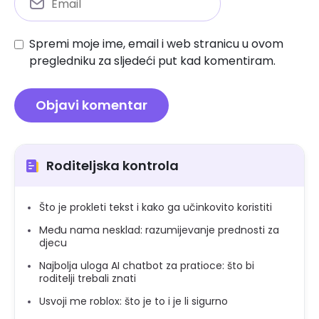
Spremi moje ime, email i web stranicu u ovom
pregledniku za sljedeći put kad komentiram.
Roditeljska kontrola
Što je prokleti tekst i kako ga učinkovito koristiti
Među nama nesklad: razumijevanje prednosti za
djecu
Najbolja uloga AI chatbot za pratioce: što bi
roditelji trebali znati
Usvoji me roblox: što je to i je li sigurno