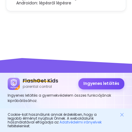
Androidon: lépésről lépésre
FlashGet Kids
FlashGet Kids
Ingyenes letöltés
parental control
Ingyenes letöltés a gyermekvédelem összes funkciójának
Egy gondoskodó szülői ellenőrző alkalmazás mindenkinek!
kipróbálásához.
Ez egy online asszisztens a szülőknek, hogy megvédjék
gyermekeiket.
Cookie-kat használunk annak érdekében, hogy a
legjobb élményt nyújtsuk Önnek. A weboldalunk
Ez egy digitális testőr a gyermekek egészséges életéért.
használatával elfogadja az
Adatvédelmi irányelvek
feltételeinket.