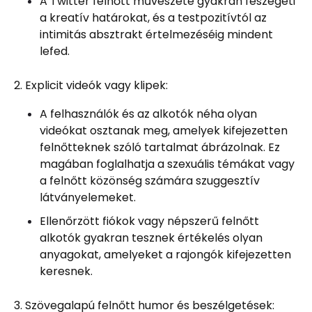
A Twitter felnőtt művészete gyakran feszegeti
a kreatív határokat, és a testpozitívtól az
intimitás absztrakt értelmezéséig mindent
lefed.
2. Explicit videók vagy klipek:
A felhasználók és az alkotók néha olyan
videókat osztanak meg, amelyek kifejezetten
felnőtteknek szóló tartalmat ábrázolnak. Ez
magában foglalhatja a szexuális témákat vagy
a felnőtt közönség számára szuggesztív
látványelemeket.
Ellenőrzött fiókok vagy népszerű felnőtt
alkotók gyakran tesznek értékelés olyan
anyagokat, amelyeket a rajongók kifejezetten
keresnek.
3. Szövegalapú felnőtt humor és beszélgetések: