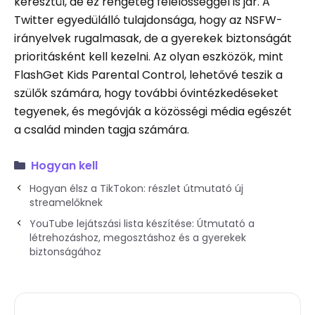
keresztül, de ez rengeteg felelősséggel is jár. A
Twitter egyedülálló tulajdonsága, hogy az NSFW-
irányelvek rugalmasak, de a gyerekek biztonságát
prioritásként kell kezelni. Az olyan eszközök, mint
FlashGet Kids Parental Control, lehetővé teszik a
szülők számára, hogy további óvintézkedéseket
tegyenek, és megóvják a közösségi média egészét
a család minden tagja számára.
Hogyan kell
Hogyan élsz a TikTokon: részlet útmutató új
streamelőknek
YouTube lejátszási lista készítése: Útmutató a
létrehozáshoz, megosztáshoz és a gyerekek
biztonságához