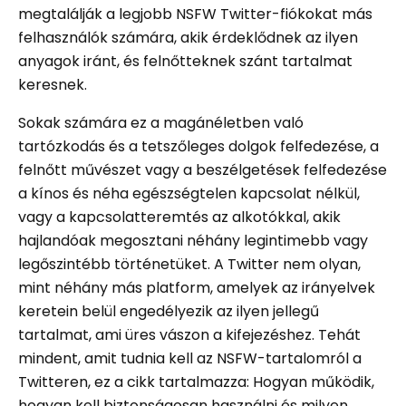
megtalálják a legjobb NSFW Twitter-fiókokat más
felhasználók számára, akik érdeklődnek az ilyen
anyagok iránt, és felnőtteknek szánt tartalmat
keresnek.
Sokak számára ez a magánéletben való
tartózkodás és a tetszőleges dolgok felfedezése, a
felnőtt művészet vagy a beszélgetések felfedezése
a kínos és néha egészségtelen kapcsolat nélkül,
vagy a kapcsolatteremtés az alkotókkal, akik
hajlandóak megosztani néhány legintimebb vagy
legőszintébb történetüket. A Twitter nem olyan,
mint néhány más platform, amelyek az irányelvek
keretein belül engedélyezik az ilyen jellegű
tartalmat, ami üres vászon a kifejezéshez. Tehát
mindent, amit tudnia kell az NSFW-tartalomról a
Twitteren, ez a cikk tartalmazza: Hogyan működik,
hogyan kell biztonságosan használni és milyen