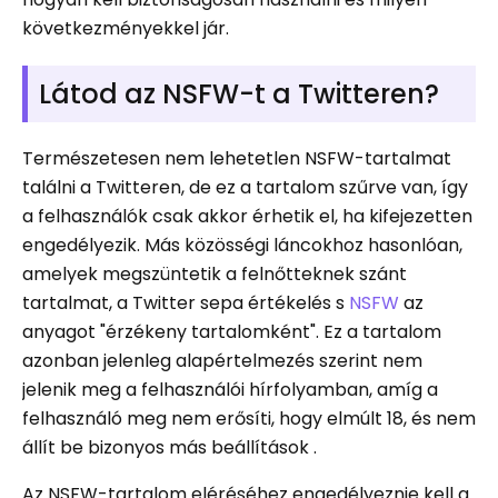
következményekkel jár.
Látod az NSFW-t a Twitteren?
Természetesen nem lehetetlen NSFW-tartalmat
találni a Twitteren, de ez a tartalom szűrve van, így
a felhasználók csak akkor érhetik el, ha kifejezetten
engedélyezik. Más közösségi láncokhoz hasonlóan,
amelyek megszüntetik a felnőtteknek szánt
tartalmat, a Twitter sepa értékelés s
NSFW
az
anyagot "érzékeny tartalomként". Ez a tartalom
azonban jelenleg alapértelmezés szerint nem
jelenik meg a felhasználói hírfolyamban, amíg a
felhasználó meg nem erősíti, hogy elmúlt 18, és nem
állít be bizonyos más beállítások .
Az NSFW-tartalom eléréséhez engedélyeznie kell a