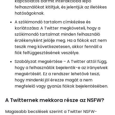
kapcsolatos bármit interakcióba lépő
felhasználókat kitiltjuk, és jelentjük az illetékes
hatóságoknak.
A szókimondó tartalom címkézése és
korlátozása: A Twitter megköveteli, hogy a
szókimondó tartalmat minden felhasználó
érzékenyként jelölje meg. Ha a fiókok ezt nem
teszik meg következetesen, akkor fennáll a
fiók felfüggesztésének veszélye.
Szabályzat megsértése – A Twitter attól függ,
hogy a felhasználók bejelentik-e az irányelvek
megsértését. Ez a rendszer lehetővé teszi,
hogy mindenki jól érezze magát a nem
megfelelő vagy gyanús fiókok bejelentésében.
A Twitternek mekkora része az NSFW?
Magasabb becslések szerint a Twitter NSFW-