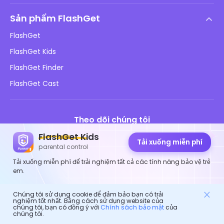
Trung tâm trợ giúp
Chính sách DMCA
Sản phẩm FlashGet
Cách
Chính sách bảo mật
FlashGet
Blog
FlashGet Kids
Chính sách Quảng cáo
An toàn Online cho trẻ em
FlashGet Finder
Không bán thông tin của tôi
Tải xuống
FlashGet Cast
Theo dõi chúng tôi
FlashGet Kids
Tải xuống miễn phí
parental control
Tải xuống miễn phí để trải nghiệm tất cả các tính năng bảo vệ trẻ
em.
© 2026 Hong Kong FlashGet Network Technology Co., Ltd.
Chúng tôi sử dụng cookie để đảm bảo bạn có trải
nghiệm tốt nhất. Bằng cách sử dụng website của
chúng tôi, bạn có đồng ý với
Chính sách bảo mật
của
chúng tôi.