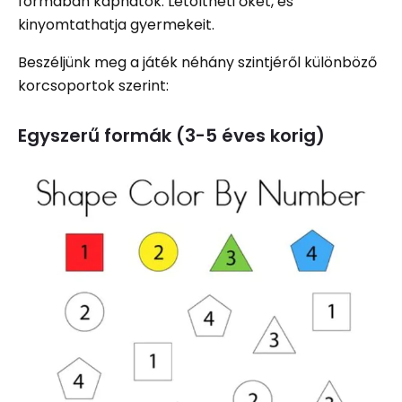
formában kaphatók. Letöltheti őket, és
kinyomtathatja gyermekeit.
Beszéljünk meg a játék néhány szintjéről különböző
korcsoportok szerint:
Egyszerű formák (3-5 éves korig)