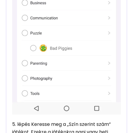
5. lépés Keresse meg a „Szín szerint szám”
játékot. Ezekre a játékokra napi vagy heti