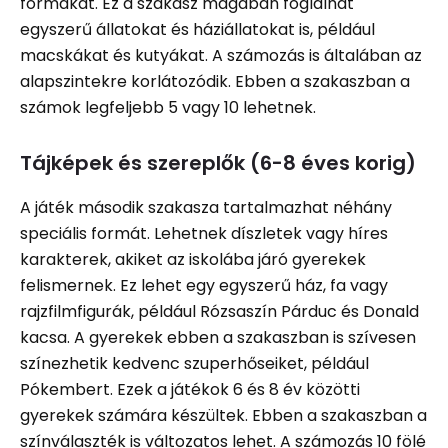
formákat. Ez a szakasz magában foglalhat
egyszerű állatokat és háziállatokat is, például
macskákat és kutyákat. A számozás is általában az
alapszintekre korlátozódik. Ebben a szakaszban a
számok legfeljebb 5 vagy 10 lehetnek.
Tájképek és szereplők (6-8 éves korig)
A játék második szakasza tartalmazhat néhány
speciális formát. Lehetnek díszletek vagy híres
karakterek, akiket az iskolába járó gyerekek
felismernek. Ez lehet egy egyszerű ház, fa vagy
rajzfilmfigurák, például Rózsaszín Párduc és Donald
kacsa. A gyerekek ebben a szakaszban is szívesen
színezhetik kedvenc szuperhőseiket, például
Pókembert. Ezek a játékok 6 és 8 év közötti
gyerekek számára készültek. Ebben a szakaszban a
színválaszték is változatos lehet. A számozás 10 fölé