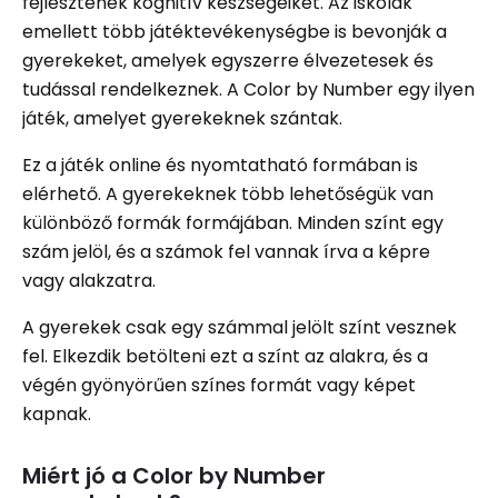
fejlesztenék kognitív készségeiket. Az iskolák
emellett több játéktevékenységbe is bevonják a
gyerekeket, amelyek egyszerre élvezetesek és
tudással rendelkeznek. A Color by Number egy ilyen
játék, amelyet gyerekeknek szántak.
Ez a játék online és nyomtatható formában is
elérhető. A gyerekeknek több lehetőségük van
különböző formák formájában. Minden színt egy
szám jelöl, és a számok fel vannak írva a képre
vagy alakzatra.
A gyerekek csak egy számmal jelölt színt vesznek
fel. Elkezdik betölteni ezt a színt az alakra, és a
végén gyönyörűen színes formát vagy képet
kapnak.
Miért jó a Color by Number