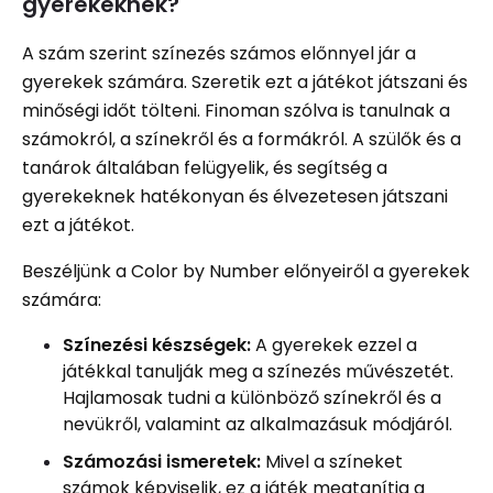
gyerekeknek?
A szám szerint színezés számos előnnyel jár a
gyerekek számára. Szeretik ezt a játékot játszani és
minőségi időt tölteni. Finoman szólva is tanulnak a
számokról, a színekről és a formákról. A szülők és a
tanárok általában felügyelik, és segítség a
gyerekeknek hatékonyan és élvezetesen játszani
ezt a játékot.
Beszéljünk a Color by Number előnyeiről a gyerekek
számára:
Színezési készségek:
A gyerekek ezzel a
játékkal tanulják meg a színezés művészetét.
Hajlamosak tudni a különböző színekről és a
nevükről, valamint az alkalmazásuk módjáról.
Számozási ismeretek:
Mivel a színeket
számok képviselik, ez a játék megtanítja a