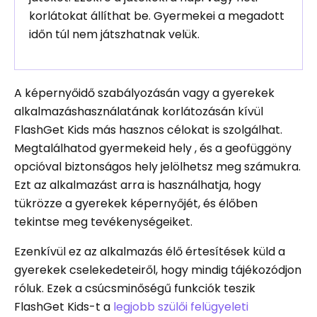
korlátokat állíthat be. Gyermekei a megadott
időn túl nem játszhatnak velük.
A képernyőidő szabályozásán vagy a gyerekek
alkalmazáshasználatának korlátozásán kívül
FlashGet Kids más hasznos célokat is szolgálhat.
Megtalálhatod gyermekeid hely , és a geofüggöny
opcióval biztonságos hely jelölhetsz meg számukra.
Ezt az alkalmazást arra is használhatja, hogy
tükrözze a gyerekek képernyőjét, és élőben
tekintse meg tevékenységeiket.
Ezenkívül ez az alkalmazás élő értesítések küld a
gyerekek cselekedeteiről, hogy mindig tájékozódjon
róluk. Ezek a csúcsminőségű funkciók teszik
FlashGet Kids-t a
legjobb szülői felügyeleti