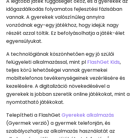
A legtöbb játék függőséget okoz, és a gyerekek az
időgazdálkodás folyamatos fejlesztési fázisában
vannak. A gyerekek valószínűleg annyira
vonzódnak egy-egy játékhoz, hogy idejük nagy
részét azzal töltik. Ez befolyásolhatja a játék-élet
egyensúlyukat.
A technológiának köszönhetően egy jó szülői
felügyeleti alkalmazással, mint pl
FlashGet Kids
,
teljes körű lehetőségei vannak gyermekei
mobiltelefonos tevékenységeinek vezérlésére és
kezelésére. A digitalizáció növekedésével a
gyerekek is jobban szeretik online játékokat, mint a
nyomtatható játékokat.
Telepítheti a FlashGet
Gyerekek alkalmazás
(Gyermek verzió) a gyermek telefonján, és
szabályozhatja az alkalmazás használatát az