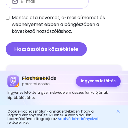
Mentse el a nevemet, e-mail címemet és
webhelyemet ebben a böngészőben a
következő hozzászóláshoz.
Szülői felügyelet
FlashGet Kids
Ingyenes letöltés
parental control
Blokkolt játékok: Miért érdekel az iskoláknak és a
Ingyenes letöltés a gyermekvédelem összes funkciójának
szülőknek
kipróbálásához.
A legjobb online időzítő gyerekeknek: Útmutató a
képernyő idő kezeléséhez
Cookie-kat használunk annak érdekében, hogy a
legjobb élményt nyújtsuk Önnek. A weboldalunk
A Robinhood biztonságos: Mit kell a szülőknek
használatával elfogadja az
Adatvédelmi irányelvek
feltételeinket.
tudniuk a tini befektetésekről