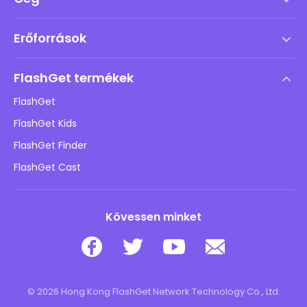
Szolgáltatási feltételek
Erőforrások
Végfelhasználói licencszerződés
Súgóközpont
DMCA irányelv
FlashGet termékek
Hogyan
Adatvédelmi irányelvek
FlashGet
Blog
FlashGet Kids
Hirdetési irányelvek
Gyermekek online biztonsága
FlashGet Finder
Ne adja el az adataimat
Letöltés
FlashGet Cast
Kövessen minket
© 2026 Hong Kong FlashGet Network Technology Co., Ltd.