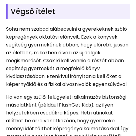
Végső ítélet
Soha nem szabad alábecsülni a gyerekeknek szóló
képregények oktatási előnyeit. Ezek a könyvek
segítség gyermekének abban, hogy előrébb jusson
az életben, miközben élvezi az új dolgok
megismerését. Csak ki kell vennie a részét abban
segítség gyermekét a megfelelő könyv
kiválasztásában. Ezenkívül irányítania kell őket a
képernyőidő és a fizikai olvasnivalók egyensúlyával.
Ha van egy szülői felügyeleti alkalmazás biztonsági
másolatként (például FlashGet Kids), az ilyen
helyzetekben csodákra képes. Heti rutinokat
állíthat be arra vonatkozóan, hogy gyermeke
mennyi időt tölthet képregényalkalmazásokkal. Így