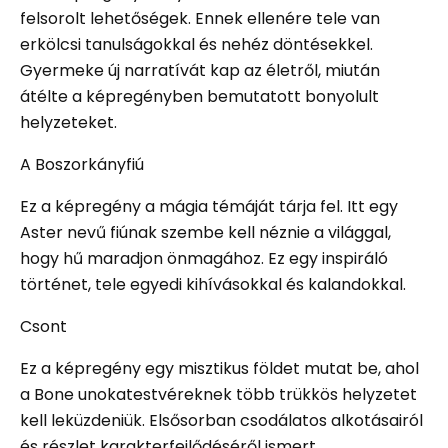
felsorolt ​​lehetőségek. Ennek ellenére tele van
erkölcsi tanulságokkal és nehéz döntésekkel.
Gyermeke új narratívát kap az életről, miután
átélte a képregényben bemutatott bonyolult
helyzeteket.
A Boszorkányfiú
Ez a képregény a mágia témáját tárja fel. Itt egy
Aster nevű fiúnak szembe kell néznie a világgal,
hogy hű maradjon önmagához. Ez egy inspiráló
történet, tele egyedi kihívásokkal és kalandokkal.
Csont
Ez a képregény egy misztikus földet mutat be, ahol
a Bone unokatestvéreknek több trükkös helyzetet
kell leküzdeniük. Elsősorban csodálatos alkotásairól
és részlet karakterfejlődéséről ismert.