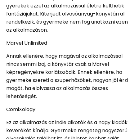
gyerekek ezzel az alkalmazással életre kelthetik
fantáziájukat. Kiterjedt olvasóanyag-könyvtárral
rendelkezik, és gyermeke nem fog unatkozni ezen
az alkalmazáson.
Marvel Unlimited
Annak ellenére, hogy magával az alkalmazással
nincs semmi baj, a könyvtár csak a Marvel
képregényekre korlátozódik. Ennek ellenére, ha
gyermeke szereti a szuperhősöket, nagyon jól érzi
magát, ha elolvassa az alkalmazás összes
lehetőségét.
ComiXology
Ez az alkalmazás az indie alkotók és a nagy kiadók
keverékét kínálja. Gyermeke rengeteg nagyszerű
olvasnivalót találhat itt, és ihletet kaphat saját