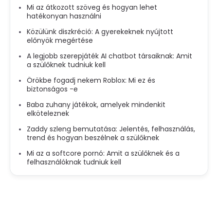
Mi az átkozott szöveg és hogyan lehet
hatékonyan használni
Közülünk diszkréció: A gyerekeknek nyújtott
előnyök megértése
A legjobb szerepjáték AI chatbot társaiknak: Amit
a szülőknek tudniuk kell
Örökbe fogadj nekem Roblox: Mi ez és
biztonságos -e
Baba zuhany játékok, amelyek mindenkit
elköteleznek
Zaddy szleng bemutatása: Jelentés, felhasználás,
trend és hogyan beszélnek a szülőknek
Mi az a softcore pornó: Amit a szülőknek és a
felhasználóknak tudniuk kell