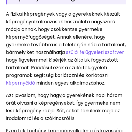
A fizikai képregények vagy a gyerekeknek készült
képregényalkalmazások használata nagyszerű
módja annak, hogy csökkentse gyermeke
képernyőfüggőségét. Annak ellenére, hogy
gyermeke továbbra is a telefonján nézi a tartalmat,
bármelyiket használhatja
szülői felügyeleti szoftver
hogy figyelemmel kísérjék az általuk fogyasztott
tartalmat. Ráadásul ezek a szülői felügyeleti
programok segítség korlátozni és korlátozni
képernyőidő
minden egyes alkalmazáshoz.
Azt javaslom, hogy hagyja gyerekének napi három
órát olvasni a képregényeket. Így gyermeke nem
lesz képregény rabja. Sőt, sokat tanulnak majd az
irodalomról és a szókincsről is.
Ezen felül néhány képregényalkalmazás közösségi