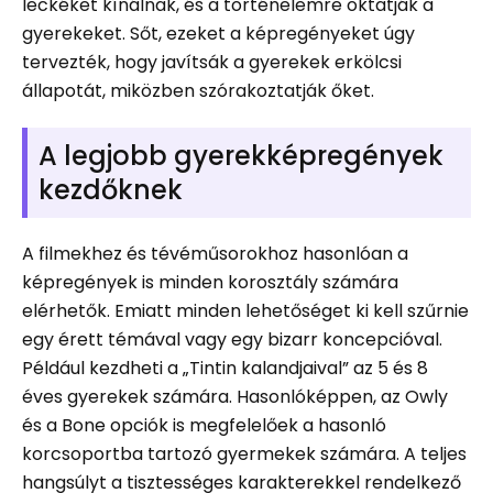
leckéket kínálnak, és a történelemre oktatják a
gyerekeket. Sőt, ezeket a képregényeket úgy
tervezték, hogy javítsák a gyerekek erkölcsi
állapotát, miközben szórakoztatják őket.
A legjobb gyerekképregények
kezdőknek
A filmekhez és tévéműsorokhoz hasonlóan a
képregények is minden korosztály számára
elérhetők. Emiatt minden lehetőséget ki kell szűrnie
egy érett témával vagy egy bizarr koncepcióval.
Például kezdheti a „Tintin kalandjaival” az 5 és 8
éves gyerekek számára. Hasonlóképpen, az Owly
és a Bone opciók is megfelelőek a hasonló
korcsoportba tartozó gyermekek számára. A teljes
hangsúlyt a tisztességes karakterekkel rendelkező