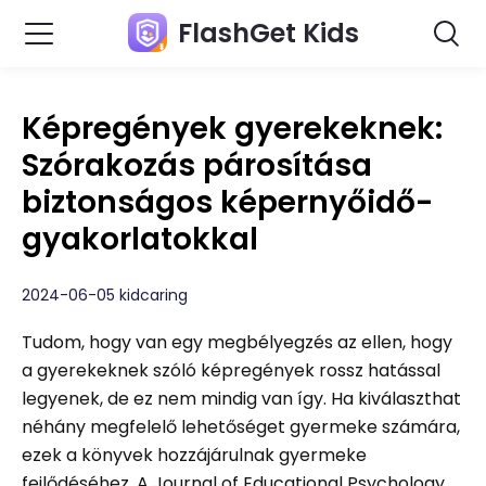
FlashGet Kids
Képregények gyerekeknek:
Szórakozás párosítása
biztonságos képernyőidő-
gyakorlatokkal
2024-06-05 kidcaring
Tudom, hogy van egy megbélyegzés az ellen, hogy
a gyerekeknek szóló képregények rossz hatással
legyenek, de ez nem mindig van így. Ha kiválaszthat
néhány megfelelő lehetőséget gyermeke számára,
ezek a könyvek hozzájárulnak gyermeke
fejlődéséhez. A Journal of Educational Psychology