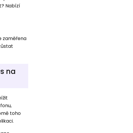
t? Nabízí
 je zaměřena
zůstat
as na
ížit
fonu,
romě toho
ikaci.