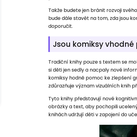
Takže budete jen bránit rozvoji svého
bude dále stavět na tom, zda jsou kom
doporučit.
Jsou komiksy vhodné p
Tradiční knihy pouze s textem se moh
si děti jen sedly a nacpaly nové inf
komiksy hodně pomoc ke zlepšení gram
zdůrazňuje význam vizuálních knih při
Tyto knihy představují nové kognitiv
obrázky a text, aby pochopili ucele
knihách udržují děti v zapojení do uč