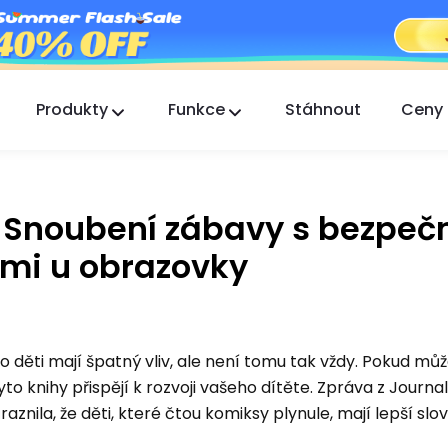
Produkty
Funkce
Stáhnout
Ceny
FlashGet Kids
Starostlivá aplikace rodičovské kontroly pro
všechny.
: Snoubení zábavy s bezpe
FlashGet Finder
mi u obrazovky
Ochrana proti krádeži vašeho telefonu, naše
odpovědnost.
ro děti mají špatný vliv, ale není tomu tak vždy. Pokud mů
to knihy přispějí k rozvoji vašeho dítěte. Zpráva z Journal
nila, že děti, které čtou komiksy plynule, mají lepší slo