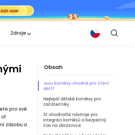
Zdroje
čnými
Obsah
Jsou komiksy vhodné pro čtení
dětí?
Nejlepší dětské komiksy pro
začátečníky
žete pro své
St ohodnoťte nástroje pro
 of
integraci komiksů a bezpečný
vní zásobu a
čas na obrazovce