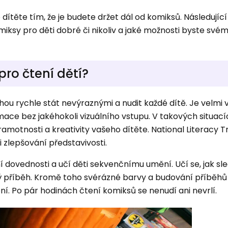
 dítěte tím, že je budete držet dál od komiksů. Následujíc
iksy pro děti dobré či nikoliv a jaké možnosti byste svém
ro čtení dětí?
ou rychle stát nevýraznými a nudit každé dítě. Je velmi 
ormace bez jakéhokoli vizuálního vstupu. V takových situa
otnosti a kreativity vašeho dítěte. National Literacy T
 zlepšování představivosti.
ní dovednosti a učí děti sekvenčnímu umění. Učí se, jak sl
ný příběh. Kromě toho svérázné barvy a budování příběhů
ení. Po pár hodinách čtení komiksů se nenudí ani nevrlí.