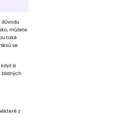
to důvodu
ako, můžete
sou také
miksů se
když si
t žádných
některé z