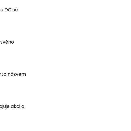
ru DC se
u svého
ímto názvem
juje akci a