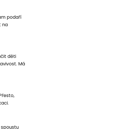
vám podaří
t na
čit děti
tavivost. Má
Přesto,
aci.
t spoustu