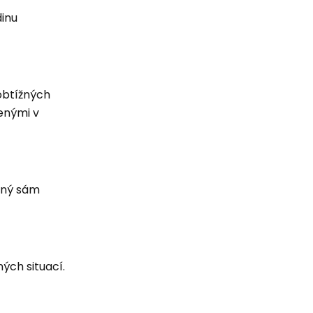
dinu
 obtížných
zenými v
rný sám
ých situací.