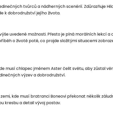
edinečných tvůrců a nádherných scenérií. Zdůrazňuje Hil
de k dobrodružství jejího života.
 výše uvedené možnosti. Přesto je plná morálních lekcí a
říběh o životě poté, co projde složitými situacemi zobra
e musí chlapec jménem Aster čelit světu, aby zůstal vě
jedinečných výzev a dobrodružství.
zemi, kde musí bratranci Boneovi překonat několik záludn
 kresbu a detail vývoj postav.