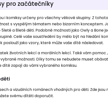
sy pro začátečníky
 jsou i komiksy určeny pro všechny věkové skupiny. Z toho
ožnost s vyspělým tématem nebo bizarním konceptem. J
o 5leté a 8leté děti. Podobně možnosti jako Owly a Bone j
upině. Celé vaše soustředění by mělo být na hledání ko
 poslouží jako vzory, které může vaše dítě následovat.
tek životních lekcí a morálních lekcí. Také vám pomoc , 
 vybrané možnosti. Díky tomu se nebudete muset obáva
 dítě zapojí do vámi vybraného komiksu.
 děti
sech a vizuálních románech vhodných pro děti. Zde jsou 
žete svému dítěti doporučit.