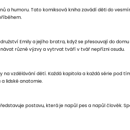
inů a humoru. Tato komiksová kniha zavádí děti do vesmí
příběhem.
užství Emily a jejího bratra, když se přesouvají do dom
vat různé výzvy a vytrvat tváří v tvář nepřízni osudu.
 na vzdělávání dětí. Každá kapitola a každá série pod t
a lidské anatomie.
edstavuje postavu, která je napůl pes a napůl člověk. Spo