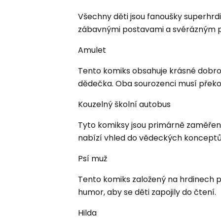
Všechny děti jsou fanoušky superhrd
zábavnými postavami a svérázným 
Amulet
Tento komiks obsahuje krásné dobrodr
dědečka. Oba sourozenci musí překoná
Kouzelný školní autobus
Tyto komiksy jsou primárně zaměřeny
nabízí vhled do vědeckých konceptů 
Psí muž
Tento komiks založený na hrdinech př
humor, aby se děti zapojily do čtení.
Hilda