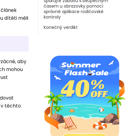
Spárujte zábavu s bezpečným
časem u obrazovky pomocí
í článek
správné aplikace rodičovské
kontroly
u dítěti měli
Konečný verdikt
vzácné, aby
cích mohou
rust
edovat
 v těchto