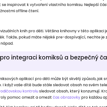
se inspirovat k vytvoření vlastního komiksu. Nejlepší čás
žnostmi offline čtení.
izuálních knih pro děti. Většina knihovny v této aplikaci
věk. Takže, pokud máte nějaké pre-dospívající, nechte je 
ý nápad.
 pro integraci komiksů a bezpečný č
ksových aplikací pro děti může být skvělý způsob, jak sn
. I když vaše dítě bude stále sledovat obsah na svém tele
rodičovskou kontrolu
sledovat obsah, který konzumují. K
roly pomoc omezit a omezit
čas obrazovky
pro každou apl