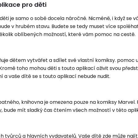
likace pro děti
 děti je samo o sobě docela náročné. Nicméně, i když se 
 bude v hrubém stavu. Budete se tedy muset více spoléha
 několik oblíbených možností, které vám pomoc na cestě.
uje dětem vytvářet a sdílet své vlastní komiksy. pomoc u
Kromě toho mohou děti s touto aplikací oživit svou předs
 a vaše dítě se s touto aplikací nebude nudit.
špatného, ​​knihovna je omezena pouze na komiksy Marvel. 
, bude mít sladký čas čtením všech možností v této aplik
h tvůrců a hlavních vydavatelů. Vaše dítě zde může nají