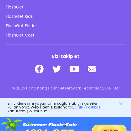
Nasıl
Gizlilik Politikası
FlashGet
Blog
FlashGet Kids
Reklam Politikaları
Çocukların Çevrimiçi Güvenliği
FlashGet Finder
Bilgilerimi Satma
İndir
FlashGet Cast
Bizi takip et
© 2026 Hong Kong FlashGet Network Technology Co., Ltd.
En iyi deneyimi yaşamanızı sağlamak için çerezler
kullanıyoruz. Web sitemizi kullanarak,
Gizlilik Politikası
kabul etmiş olursunuz.