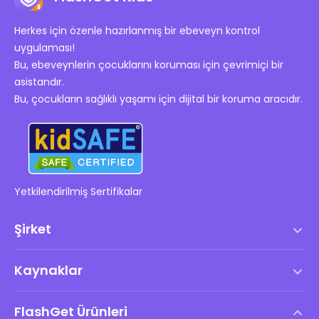
Herkes için özenle hazırlanmış bir ebeveyn kontrol
uygulaması!
Bu, ebeveynlerin çocuklarını koruması için çevrimiçi bir
asistandır.
Bu, çocukların sağlıklı yaşamı için dijital bir koruma aracıdır.
Yetkilendirilmiş Sertifikalar
Şirket
Hizmet Şartları
Kaynaklar
Son Kullanıcı Lisans Anlaşması
Yardım Merkezi
DMCA Politikası
FlashGet Ürünleri