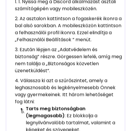
1. Nyissa meg a Discord alkalmazást asztali
számítógépén vagy mobileszközén.
Az asztalon kattintson a fogaskerék ikonra a
bal alsó sarokban. A mobileszközön kattintson
a felhasználói profil ikonra. Ezzel elindítja a
„Felhasználói Beállítások ” menüt.
Ezután lépjen az „Adatvédelem és
biztonság” részre. Görgessen lefelé, amíg meg
nem találja a „Biztonságos közvetlen
üzenetküldést”.
Válassza ki azt a szűrőszintet, amely a
leghasznosabb és legkényelmesebb Önnek
vagy gyermekeinek. Itt három lehetőséget
fog látni:
Tarts meg biztonságban
(legmagasabb)
: Ez blokkolja a
legnyilvánvalóbb tartalmat, valamint a
képeket és szövegeket.