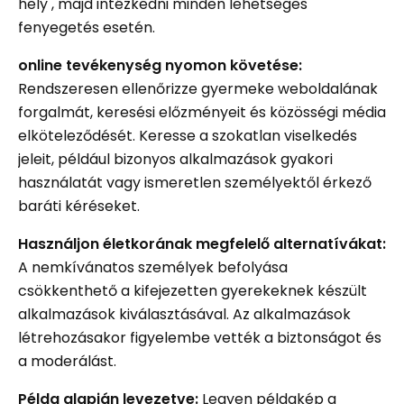
hely , majd intézkedni minden lehetséges
fenyegetés esetén.
online tevékenység nyomon követése:
Rendszeresen ellenőrizze gyermeke weboldalának
forgalmát, keresési előzményeit és közösségi média
elköteleződését. Keresse a szokatlan viselkedés
jeleit, például bizonyos alkalmazások gyakori
használatát vagy ismeretlen személyektől érkező
baráti kéréseket.
Használjon életkorának megfelelő alternatívákat:
A nemkívánatos személyek befolyása
csökkenthető a kifejezetten gyerekeknek készült
alkalmazások kiválasztásával. Az alkalmazások
létrehozásakor figyelembe vették a biztonságot és
a moderálást.
Példa alapján levezetve:
Legyen példakép a