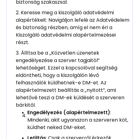
biztonság szakaszsal.
Keresse meg a kiszolgáló adatvédelmi
alapértékeit: Navigáljon lefelé az Adatvédelem
és biztonság részben, amíg el nem éri a
Kiszolgáló adatvédelmi alapértelmezései
részt.
Állítsa be a „Közvetlen üzenetek
engedélyezése a szerver tagjaitól”
lehetőséget. Ezzel a kapcsolóval segítség
eldöntheti, hogy a kiszolgálón lévő
felhasználók küldhetnek-e DM-et. Az
alapértelmezett beállítás a „nyitott”, ami
lehetővé teszi a DM-ek küldését a szerveren
bárkitől.
Engedélyezés (alapértelmezett)
:
Mindenki, akit ugyanazon a szerveren köt,
küldhet neked DM-eket.
Letiltás
: Csak a szerverről érkezők