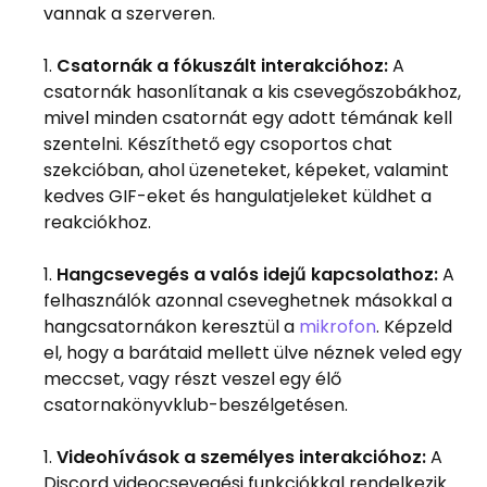
vannak a szerveren.
Csatornák a fókuszált interakcióhoz:
A
csatornák hasonlítanak a kis csevegőszobákhoz,
mivel minden csatornát egy adott témának kell
szentelni. Készíthető egy csoportos chat
szekcióban, ahol üzeneteket, képeket, valamint
kedves GIF-eket és hangulatjeleket küldhet a
reakciókhoz.
Hangcsevegés a valós idejű kapcsolathoz:
A
felhasználók azonnal cseveghetnek másokkal a
hangcsatornákon keresztül a
mikrofon
. Képzeld
el, hogy a barátaid mellett ülve néznek veled egy
meccset, vagy részt veszel egy élő
csatornakönyvklub-beszélgetésen.
Videohívások a személyes interakcióhoz:
A
Discord videocsevegési funkciókkal rendelkezik