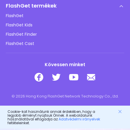
Súgóközpont
DMCA irányelv
FlashGet termékek
Hogyan
Adatvédelmi irányelvek
FlashGet
Blog
FlashGet Kids
Hirdetési irányelvek
Gyermekek online biztonsága
FlashGet Finder
Ne adja el az adataimat
Letöltés
FlashGet Cast
Kövessen minket
© 2026 Hong Kong FlashGet Network Technology Co., Ltd.
Cookie-kat használunk annak érdekében, hogy a
legjobb élményt nyújtsuk Önnek. A weboldalunk
használatával elfogadja az
Adatvédelmi irányelvek
feltételeinket.