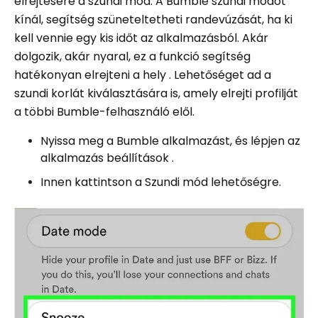
elrejtésére a szundi mód. A Bumble szundi módot
kínál, segítség szüneteltetheti randevúzását, ha ki
kell vennie egy kis időt az alkalmazásból. Akár
dolgozik, akár nyaral, ez a funkció segítség
hatékonyan elrejteni a hely . Lehetőséget ad a
szundi korlát kiválasztására is, amely elrejti profilját
a többi Bumble-felhasználó elől.
Nyissa meg a Bumble alkalmazást, és lépjen az
alkalmazás beállítások .
Innen kattintson a Szundi mód lehetőségre.