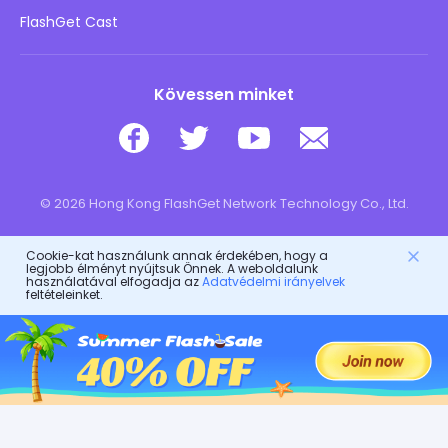
Letöltés
FlashGet Cast
Kövessen minket
© 2026 Hong Kong FlashGet Network Technology Co., Ltd.
Cookie-kat használunk annak érdekében, hogy a
legjobb élményt nyújtsuk Önnek. A weboldalunk
használatával elfogadja az
Adatvédelmi irányelvek
feltételeinket.