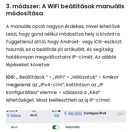
3. módszer: A WiFi beállítások manuális
módosítása
A manuális opció nagyon érdekes, mivel lehetővé
teszi, hogy gond nélkül módosítsa hely a kívántra.
Függetlenül attól, hogy Android- vagy iOS-eszközt
használ, ez a beállítás jól artikulált, és segítség
hatékonyan megváltoztatni IP-címét. Az alábbi
lépéseket követve:
iOS:
„ Beállítások ” > „WiFi” > „Hálózatok” > Amikor
megjelenik az „IPv4-cím”, kattintson az „IP
konfigurálása” elemre. > válassza a „Kézi”
lehetőséget. Most beillesztheti az új IP-címet.