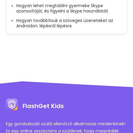
Hogyan lehet megtalálni gyermeke Skype
azonosítóját, és figyelni a Skype használatát
Hogyan továbbítsuk a szöveges üzeneteket az
Androidon: lépésről lépésre
FlashGet Kids
Egy gondoskodó szülői ellenőrző alkalmazás mindenkinek!
Ez egy online asszisztens a szülőknek, hogy megvédjék