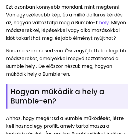
Ezt azonban könnyebb mondani, mint megtenni.
Van egy szélesebb kép, és a millió dolláros kérdés
az, hogyan változtatja meg a Bumble-t
hely
. Milyen
módszerekkel, lépésekkel vagy alkalmazásokkal
időt takaríthat meg, és jobb élményt nyújthat?
Nos, ma szerencséd van. Összegyűjtöttük a legjobb
módszereket, amelyekkel megváltoztathatod a
Bumble hely . De először nézzük meg, hogyan
működik hely a Bumble-en.
Hogyan működik a hely a
Bumble-en?
Ahhoz, hogy megértsd a Bumble működését, létre
kell hoznod egy profilt, amely tartalmazza a
legtöbb részlet . Így amikor Bumble-fiókot indítasz,