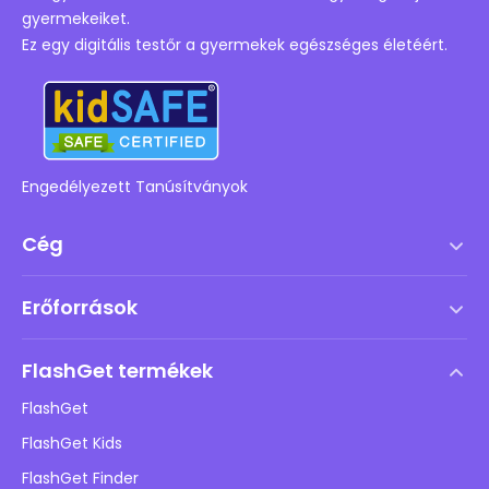
gyermekeiket.
Ez egy digitális testőr a gyermekek egészséges életéért.
Engedélyezett Tanúsítványok
Cég
Szolgáltatási feltételek
Erőforrások
Végfelhasználói licencszerződés
Súgóközpont
DMCA irányelv
FlashGet termékek
Hogyan
Adatvédelmi irányelvek
FlashGet
Blog
FlashGet Kids
Hirdetési irányelvek
Gyermekek online biztonsága
FlashGet Finder
Ne adja el az adataimat