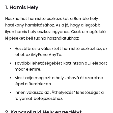
1. Hamis Hely
Használhat hamisító eszközöket a Bumble hely
hatékony hamisításához. Az a jó, hogy a legtöbb
ilyen hamis hely eszköz ingyenes. Csak a megfelelő
lépéseket kell tudnia használatukhoz:
Hozzáférés a választott hamisító eszközhöz; ez
lehet az iMyFone AnyTo.
További lehetőségekért kattintson a „Teleport
mód” elemre.
Most adja meg azt a hely , ahová át szeretne
lépni a Bumble-en.
Innen válassza az „Áthelyezés” lehetőséget a
folyamat befejezéséhez.
2. Kapcsolja ki Hely engedélyt