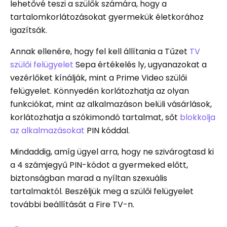
lehetővé teszi a szülők számára, hogy a
tartalomkorlátozásokat gyermekük életkorához
igazítsák.
Annak ellenére, hogy fel kell állítania a Tűzet
TV
szülői felügyelet
Sepa értékelés ly, ugyanazokat a
vezérlőket kínálják, mint a Prime Video szülői
felügyelet. Könnyedén korlátozhatja az olyan
funkciókat, mint az alkalmazáson belüli vásárlások,
korlátozhatja a szókimondó tartalmat, sőt
blokkolja
az alkalmazásokat
PIN kóddal.
Mindaddig, amíg ügyel arra, hogy ne szivárogtasd ki
a 4 számjegyű PIN-kódot a gyermeked előtt,
biztonságban marad a nyíltan szexuális
tartalmaktól. Beszéljük meg a szülői felügyelet
további beállítását a Fire TV-n.