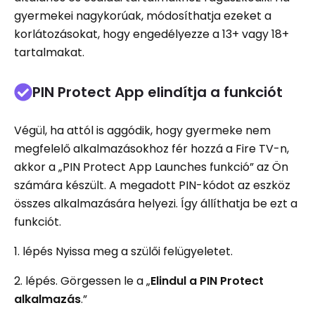
gyermekei nagykorúak, módosíthatja ezeket a
korlátozásokat, hogy engedélyezze a 13+ vagy 18+
tartalmakat.
PIN Protect App elindítja a funkciót
Végül, ha attól is aggódik, hogy gyermeke nem
megfelelő alkalmazásokhoz fér hozzá a Fire TV-n,
akkor a „PIN Protect App Launches funkció” az Ön
számára készült. A megadott PIN-kódot az eszköz
összes alkalmazására helyezi. Így állíthatja be ezt a
funkciót.
1. lépés Nyissa meg a szülői felügyeletet.
2. lépés. Görgessen le a „
Elindul a PIN Protect
alkalmazás
.”