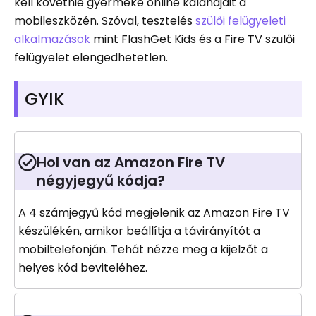
kell követnie gyermeke online kalandjait a
mobileszközén. Szóval, tesztelés
szülői felügyeleti
alkalmazások
mint FlashGet Kids és a Fire TV szülői
felügyelet elengedhetetlen.
GYIK
Hol van az Amazon Fire TV
négyjegyű kódja?
A 4 számjegyű kód megjelenik az Amazon Fire TV
készülékén, amikor beállítja a távirányítót a
mobiltelefonján. Tehát nézze meg a kijelzőt a
helyes kód beviteléhez.