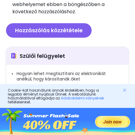
webhelyemet ebben a böngészőben a
következő hozzászóláshoz.
Szülői felügyelet
Hogyan lehet megtisztítani az elektronikát
anélkül, hogy károsítanák őket
Hogyan lehet kinyitni az iPhone -t jelszó nélkül: A
Cookie-kat használunk annak érdekében, hogy a
szülői útmutató
legjobb élményt nyújtsuk Önnek. A weboldalunk
használatával elfogadja az
Adatvédelmi irányelvek
feltételeinket.
Hogyan lehet kijavítani a nem talált altserver
problémát
Hogyan lehet kevert családi munkát végezni:
Szakértői tanácsok a szülőknek
Hogyan lehet megtalálni a rejtett szöveges