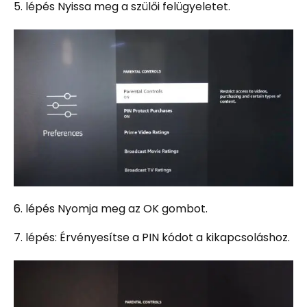
5. lépés Nyissa meg a szülői felügyeletet.
6. lépés Nyomja meg az OK gombot.
7. lépés: Érvényesítse a PIN kódot a kikapcsoláshoz.