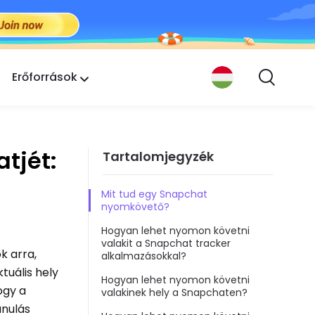
Erőforrások
tjét:
Tartalomjegyzék
Mit tud egy Snapchat
nyomkövető?
Hogyan lehet nyomon követni
valakit a Snapchat tracker
k arra,
alkalmazásokkal?
tuális hely
Hogyan lehet nyomon követni
ogy a
valakinek hely a Snapchaten?
anulás