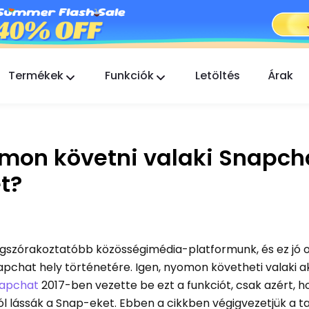
Termékek
Funkciók
Letöltés
Árak
FlashGet Kids
Gondoskodó szülői felügyeleti alkalmazás
mindenki számára.
mon követni valaki Snapcha
FlashGet Finder
t?
Telefonja lopás elleni védelme, a mi
felelősségünk.
egszórakoztatóbb közösségimédia-platformunk, és ez jó o
pchat hely történetére. Igen, nyomon követheti valaki ak
apchat
2017-ben vezette be ezt a funkciót, csak azért, h
ól lássák a Snap-eket. Ebben a cikkben végigvezetjük a t