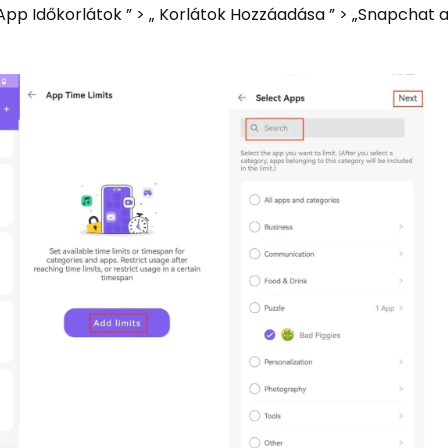
 „ App Időkorlátok ” > „ Korlátok Hozzáadása ” > „Snapchat