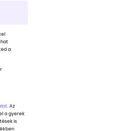
kel
chat
ted a
r
lat
. Az
el a gyerek
tések is
rtékben