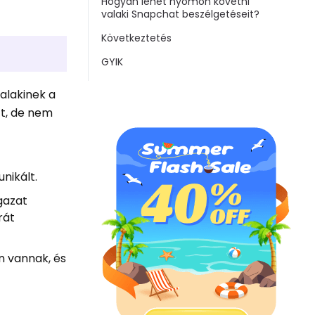
Hogyan lehet nyomon követni
valaki Snapchat beszélgetéseit?
Következtetés
GYIK
alakinek a
tt, de nem
nikált.
gazat
rát
an vannak, és