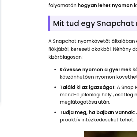
folyamatán
hogyan lehet nyomon kö
Mit tud egy Snapchat
A Snapchat nyomkövetőt általában ar
fiókjából, kereseti okokból. Néhány
kizárólagosan:
Kövesse nyomon a gyermek kö
köszönhetően nyomon követheti 
Találd ki az igazságot
: A Snap
mond-e jelenlegi hely , esetleg 
meglátogatása után.
Tudja meg, ha bajban vannak
:
proaktív intézkedéseket tehet.