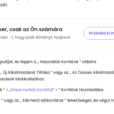
nyét.
ker, csak az Ön számára
Próbáld ki 
ker -t, hogy jobb élményt nyújtson
ultját, és lépjen a „ Használati Korlátok ” oldalra.
 „ Új Alkalmazások Tiltása ” vagy az „ Az Összes Alkalmazás
mazások blokkolásához.
 ” > „
Képernyőidő Korlátai
” > “ Korlátok Hozzáadása .
k ” vagy az „ Elérhető Időkorlátok ” lehetőséget, és végül