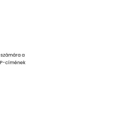
k számára a
 IP-címének