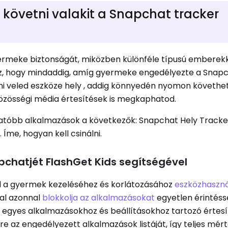
övetni valakit a Snapchat tracker
yermeke biztonságát, miközben különféle típusú emberek
az, hogy mindaddig, amíg gyermeke engedélyezte a Snap
i veled eszköze hely , addig könnyedén nyomon követhe
özösségi média értesítések is megkaphatod.
atóbb alkalmazások a következők: Snapchat Hely Tracke
 Íme, hogyan kell csinálni.
chatjét FlashGet Kids segítségével
ál a gyermek kezeléséhez és korlátozásához
eszközhaszná
val azonnal
blokkolja az alkalmazásokat
egyetlen érintéss
 egyes alkalmazásokhoz és beállításokhoz tartozó értesí
re az engedélyezett alkalmazások listáját, így teljes mé