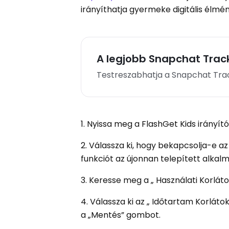
irányíthatja gyermeke digitális élmé
A legjobb Snapchat Trac
Testreszabhatja a Snapchat Trac
1. Nyissa meg a FlashGet Kids irányítóp
2. Válassza ki, hogy bekapcsolja-e az
funkciót az újonnan telepített alkal
3. Keresse meg a „ Használati Korlátok
4. Válassza ki az „ Időtartam Korláto
a „Mentés” gombot.