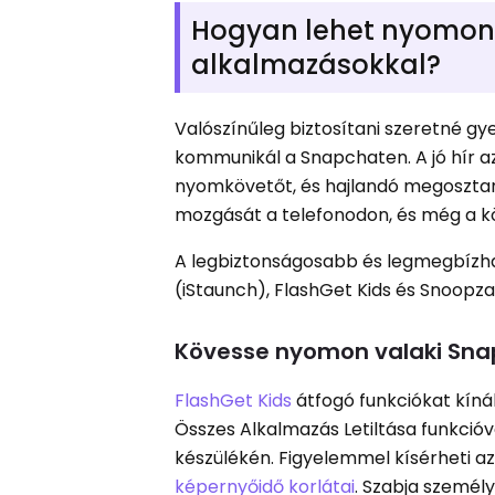
Hogyan lehet nyomon k
alkalmazásokkal?
Valószínűleg biztosítani szeretné g
kommunikál a Snapchaten. A jó hír 
nyomkövetőt, és hajlandó megosztan
mozgását a telefonodon, és még a k
A legbiztonságosabb és legmegbízh
(iStaunch), FlashGet Kids és Snoopza.
Kövesse nyomon valaki Snap
FlashGet Kids
átfogó funkciókat kín
Összes Alkalmazás Letiltása funkció
készülékén. Figyelemmel kísérheti az
képernyőidő korlátai
. Szabja személy