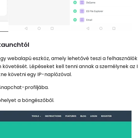
taunchtól
gy webalapú eszköz, amely lehetővé teszi a felhasználó
 követését. Lépéseket kell tenni annak a személynek az
ne követni egy IP-naplózóval.
 Snapchat-profiljába.
bhelyet a böngészőből.