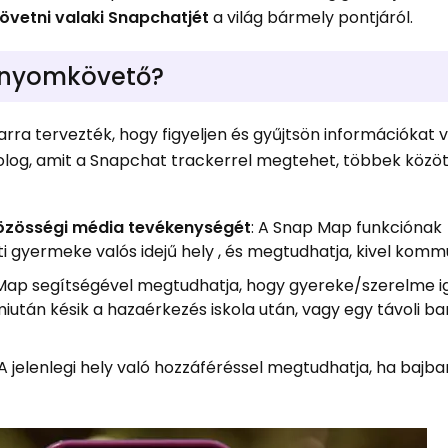
vetni valaki Snapchatjét
a világ bármely pontjáról.
 nyomkövető?
ra tervezték, hogy figyeljen és gyűjtsön információkat v
 dolog, amit a Snapchat trackerrel megtehet, többek közö
zösségi média tevékenységét
: A Snap Map funkciónak
gyermeke valós idejű hely , és megtudhatja, kivel kommu
 Map segítségével megtudhatja, hogy gyereke/szerelme i
miután késik a hazaérkezés iskola után, vagy egy távoli ba
 A jelenlegi hely való hozzáféréssel megtudhatja, ha bajb