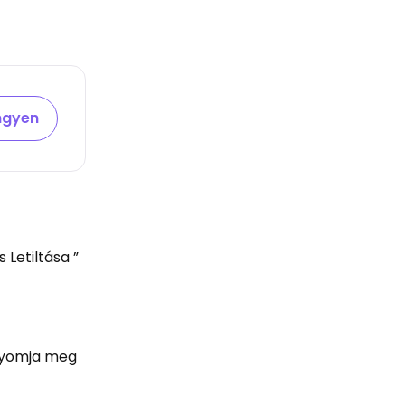
ingyen
 Letiltása ”
 nyomja meg