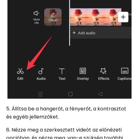
5. Állítsa be a hangerőt, a fényerőt, a kontrasztot
és egyéb jellemzőket.
6. Nézze meg a szerkesztett videót az előnézeti
opcióban, és nézze meg, van-e szükség további