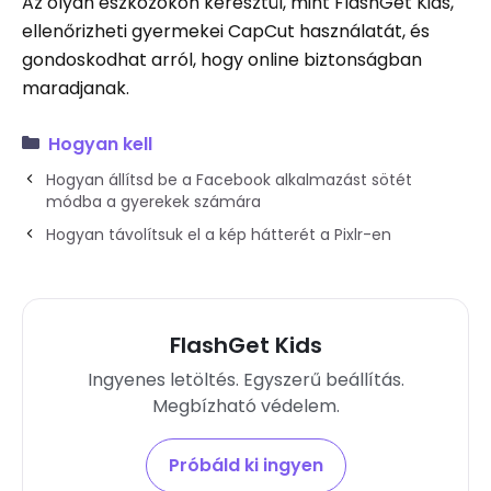
Az olyan eszközökön keresztül, mint FlashGet Kids,
ellenőrizheti gyermekei CapCut használatát, és
gondoskodhat arról, hogy online biztonságban
maradjanak.
Hogyan kell
Hogyan állítsd be a Facebook alkalmazást sötét
módba a gyerekek számára
Hogyan távolítsuk el a kép hátterét a Pixlr-en
FlashGet Kids
Ingyenes letöltés. Egyszerű beállítás.
Megbízható védelem.
Próbáld ki ingyen