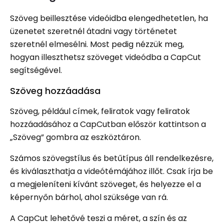
Szöveg beillesztése videóidba elengedhetetlen, ha
üzenetet szeretnél átadni vagy történetet
szeretnél elmesélni. Most pedig nézzük meg,
hogyan illeszthetsz szöveget videódba a CapCut
segítségével.
Szöveg hozzáadása
Szöveg, például címek, feliratok vagy feliratok
hozzáadásához a CapCutban először kattintson a
„Szöveg” gombra az eszköztáron.
Számos szövegstílus és betűtípus áll rendelkezésre,
és kiválaszthatja a videótémájához illőt. Csak írja be
a megjeleníteni kívánt szöveget, és helyezze el a
képernyőn bárhol, ahol szüksége van rá.
A CapCut lehetővé teszi a méret, a szín és az