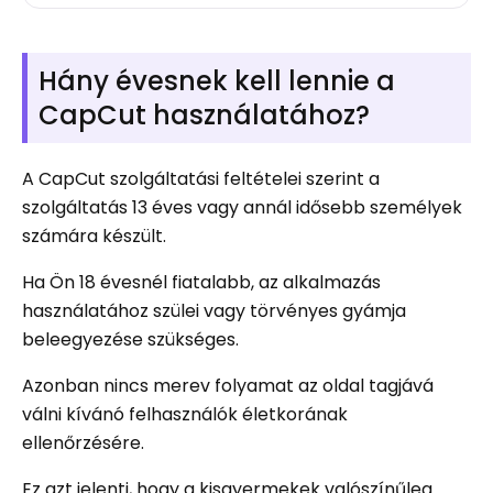
Hány évesnek kell lennie a
CapCut használatához?
A CapCut szolgáltatási feltételei szerint a
szolgáltatás 13 éves vagy annál idősebb személyek
számára készült.
Ha Ön 18 évesnél fiatalabb, az alkalmazás
használatához szülei vagy törvényes gyámja
beleegyezése szükséges.
Azonban nincs merev folyamat az oldal tagjává
válni kívánó felhasználók életkorának
ellenőrzésére.
Ez azt jelenti, hogy a kisgyermekek valószínűleg