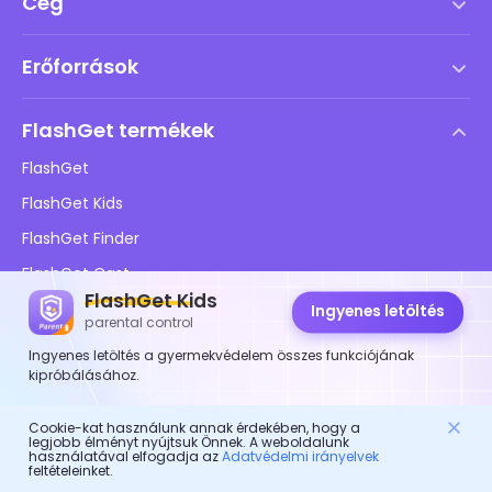
Cég
Szolgáltatási feltételek
Erőforrások
Végfelhasználói licencszerződés
Súgóközpont
DMCA irányelv
FlashGet termékek
Hogyan
Adatvédelmi irányelvek
FlashGet
Blog
FlashGet Kids
Hirdetési irányelvek
Gyermekek online biztonsága
FlashGet Finder
Ne adja el az adataimat
Letöltés
FlashGet Cast
FlashGet Kids
Ingyenes letöltés
parental control
Kövessen minket
Ingyenes letöltés a gyermekvédelem összes funkciójának
kipróbálásához.
Cookie-kat használunk annak érdekében, hogy a
legjobb élményt nyújtsuk Önnek. A weboldalunk
használatával elfogadja az
Adatvédelmi irányelvek
feltételeinket.
© 2026 Hong Kong FlashGet Network Technology Co., Ltd.