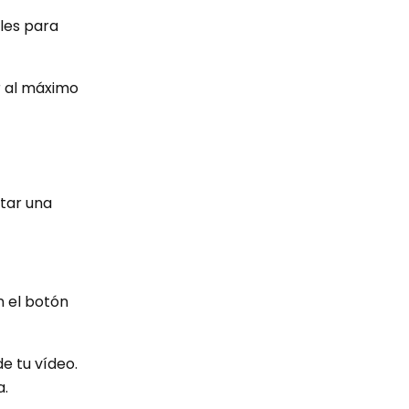
bles para
r al máximo
ntar una
n el botón
e tu vídeo.
a.