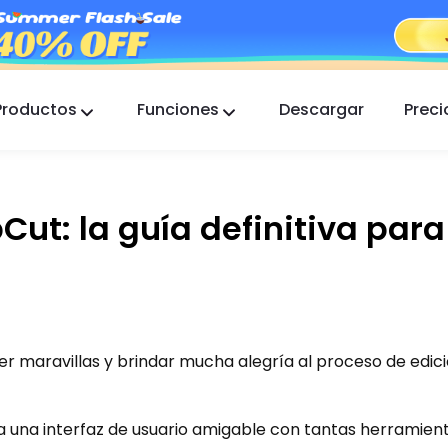
Productos
Funciones
Descargar
Preci
FlashGet Kids
Una app de control parental atenta para todos.
Cut: la guía definitiva para
FlashGet Finder
La seguridad antirrobo de tu teléfono, nuestra
responsabilidad.
 maravillas y brindar mucha alegría al proceso de edic
na una interfaz de usuario amigable con tantas herramien