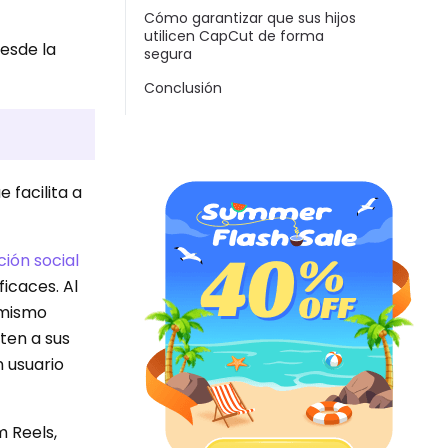
Cómo garantizar que sus hijos
utilicen CapCut de forma
Desde la
segura
Conclusión
 facilita a
ión social
icaces. Al
l mismo
ten a sus
n usuario
m Reels,