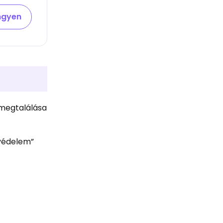
ingyen
 megtalálása
tvédelem”