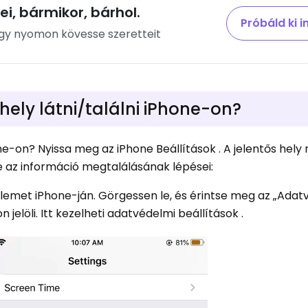
ei, bármikor, bárhol.
Próbáld ki 
y nyomon kövesse szeretteit
hely látni/találni iPhone-on?
ne-on? Nyissa meg az iPhone Beállítások . A jelentős hely
 az információ megtalálásának lépései:
” elemet iPhone-ján. Görgessen le, és érintse meg az „Ada
 jelöli. Itt kezelheti adatvédelmi beállítások .