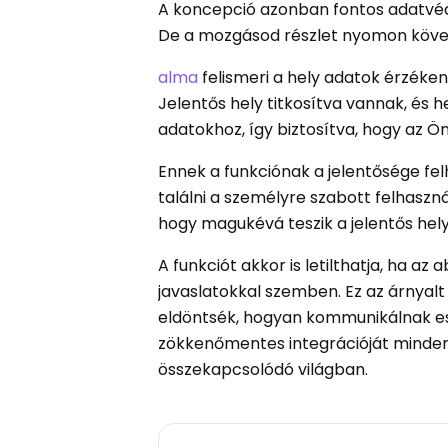
A koncepció azonban fontos adatvéde
De a mozgásod részlet nyomon köve
alma
felismeri a hely adatok érzéken
Jelentős hely titkosítva vannak, és 
adatokhoz, így biztosítva, hogy az 
Ennek a funkciónak a jelentősége fel
találni a személyre szabott felhaszn
hogy magukévá teszik a jelentős hely
A funkciót akkor is letilthatja, ha a
javaslatokkal szemben. Ez az árnyalt
eldöntsék, hogyan kommunikálnak eszk
zökkenőmentes integrációját minden
összekapcsolódó világban.