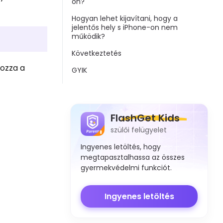
on?
Hogyan lehet kijavítani, hogy a
jelentős hely s iPhone-on nem
működik?
Következtetés
kozza a
GYIK
FlashGet Kids
szülői felügyelet
Ingyenes letöltés, hogy
megtapasztalhassa az összes
gyermekvédelmi funkciót.
Ingyenes letöltés