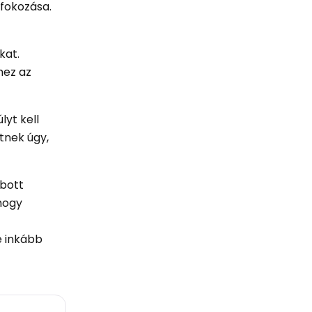
 fokozása.
kat.
hez az
lyt kell
tnek úgy,
abott
 hogy
e inkább