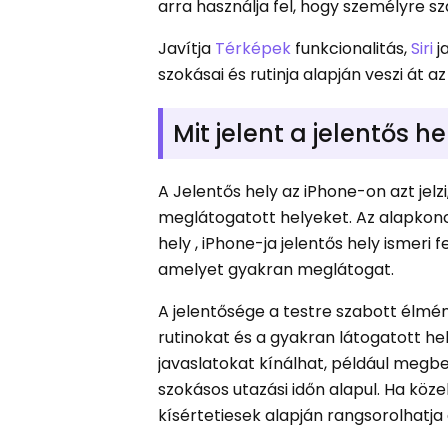
arra használja fel, hogy személyre s
Javítja
Térképek
funkcionalitás,
Siri
j
szokásai és rutinja alapján veszi át a
Mit jelent a jelentős h
A Jelentős hely az iPhone-on azt jelz
meglátogatott helyeket. Az alapkonc
hely , iPhone-ja jelentős hely ismeri
amelyet gyakran meglátogat.
A jelentősége a testre szabott élmén
rutinokat és a gyakran látogatott hely
javaslatokat kínálhat, például megbe
szokásos utazási időn alapul. Ha köz
kísértetiesek alapján rangsorolhatja 