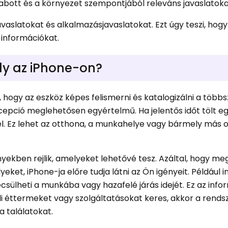
zabott és a környezet szempontjából releváns javaslatokat
avaslatokat és alkalmazásjavaslatokat. Ezt úgy teszi, hog
z információkat.
ely az iPhone-on?
i, hogy az eszköz képes felismerni és katalogizálni a több
epció meglehetősen egyértelmű. Ha jelentős időt tölt e
 fel. Ez lehet az otthona, a munkahelye vagy bármely más o
yekben rejlik, amelyeket lehetővé tesz. Azáltal, hogy meg
eket, iPhone-ja előre tudja látni az Ön igényeit. Például i
csülheti a munkába vagy hazafelé járás idejét. Ez az info
eli éttermeket vagy szolgáltatásokat keres, akkor a rends
a találatokat.