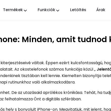
Termékek
Funkciók
Letöltés
Árak
FlashGet Kids
Gondoskodó szülői felügyeleti alkalmazás
mindenki számára.
Phone: Minden, amit tudnod 
FlashGet Finder
Telefonja lopás elleni védelme, a mi
felelősségünk.
iterjesztéseivé váltak. Éppen ezért kulcsfontosságú, ho
latait. Az okostelefonok számos funkciója közül „
Jelentő
mindenkinek tisztában kell lennie. Kiemelten bizonyítja tel
api rutinunkhoz való alkalmazkodásra.
het. De az utazásaid aprólékos krónikása. Tehát, ha tud
 az felhatalmazza Önt a digitális szférában.
s hely s bonyolult iPhone-on. Megvitatjuk, mit jelent, ho