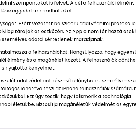
lmi szempontokat is felvet. A cél a felhasználói élmény
tése aggodalomra adhat okot.
ységét. Ezért vezetett be szigorú adatvédelmi protokollo
helyileg tárolják az eszközén. Az Apple nem fér hozzá ezek
Ön személyes adatai sértetlenek maradjanak.
hatalmazza a felhasználókat. Hangsúlyozza, hogy egyensú
álói élmény és a magánélet között. A felhasználók dönthe
 s nyújtotta kényelmet.
z abszolút adatvédelmet részesíti előnyben a személyre sz
 felfogás lehetővé teszi az iPhone felhasználók számára,
özükkel. Ezt úgy teszik, hogy felismerik a technológia
napi életükbe. Biztosítja magánéletük védelmét az egyr