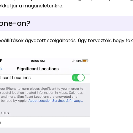
kkel jár a magánéletünkre.
Phone-on?
eállítások ágyazott szolgáltatás. Úgy tervezték, hogy fo
.