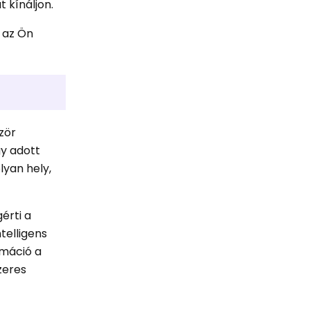
 kínáljon.
y az Ön
ször
gy adott
lyan hely,
érti a
ntelligens
rmáció a
zeres