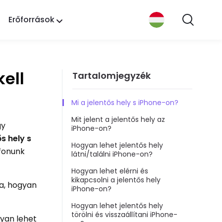
Erőforrások
kell
Tartalomjegyzék
Mi a jelentős hely s iPhone-on?
Mit jelent a jelentős hely az
gy
iPhone-on?
s hely s
Hogyan lehet jelentős hely
efonunk
látni/találni iPhone-on?
Hogyan lehet elérni és
kikapcsolni a jelentős hely
ja, hogyan
iPhone-on?
Hogyan lehet jelentős hely
törölni és visszaállítani iPhone-
gyan lehet