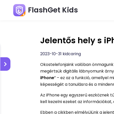
FlashGet Kids
Jelentős hely s i
2023-10-31 kidcaring
Okostelefonjaink valóban önmagunk k
megértsük digitális lábnyomunk árnya
iPhone
” – ez az a funkció, amellyel 
képességét a tanulásra és a mindenn
Az iPhone egy egyszerű eszköznek tűn
kell kezelni ezeket az információkat,
Ebben a cikkben elmélyülünk a jelentő