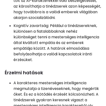
tölt az AI-karakterekkel való beszélgetéssel,
az károsíthatja a tinédzserek azon képességét,
hogy továbbra is a valódi emberek világában
akarjon szocializálódni.
Kognitív zavartság: Például a tinédzsereknek,
különösen a fiatalabbaknak nehéz
különbséget tenni a mesterséges intelligencia
által kiváltott empátia és az emberek
empátiája között. A határok elmosódása
befolyásolhatja a valódi kapcsolatok iránti
érzésüket.
Érzelmi hatások
A karakteres mesterséges intelligencia
megmutatja a tizenéveseknek, hogy megértik
őket. És ez a kötődés érzését kölcsönözheti. A
tinédzserek gyakran keresnek vigaszt a
mesterséges intelligencia karaktereitől oly