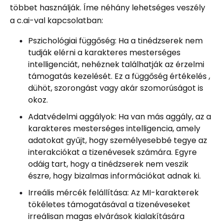
többet használják. Íme néhány lehetséges veszély
a c.ai-val kapcsolatban:
Pszichológiai függőség: Ha a tinédzserek nem
tudják elérni a karakteres mesterséges
intelligenciát, nehéznek találhatják az érzelmi
támogatás kezelését. Ez a függőség értékelés ,
dühöt, szorongást vagy akár szomorúságot is
okoz.
Adatvédelmi aggályok: Ha van más aggály, az a
karakteres mesterséges intelligencia, amely
adatokat gyűjt, hogy személyesebbé tegye az
interakciókat a tizenévesek számára. Egyre
odáig tart, hogy a tinédzserek nem veszik
észre, hogy bizalmas információkat adnak ki.
Irreális mércék felállítása: Az MI-karakterek
tökéletes támogatásával a tizenéveseket
irreálisan magas elvárások kialakítására