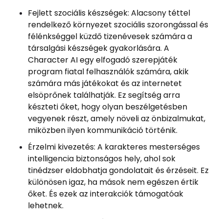
Fejlett szociális készségek: Alacsony téttel
rendelkező környezet szociális szorongással és
félénkséggel küzdő tizenévesek számára a
társalgási készségek gyakorlására. A
Character AI egy elfogadó szerepjáték
program fiatal felhasználók számára, akik
számára más játékokat és az internetet
elsöprőnek találhatják. Ez segítség arra
készteti őket, hogy olyan beszélgetésben
vegyenek részt, amely növeli az önbizalmukat,
miközben ilyen kommunikáció történik.
Érzelmi kivezetés: A karakteres mesterséges
intelligencia biztonságos hely, ahol sok
tinédzser eldobhatja gondolatait és érzéseit. Ez
különösen igaz, ha mások nem egészen értik
őket. És ezek az interakciók támogatóak
lehetnek.