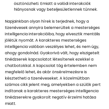
ösztönözheti. Emiatt a valódi interakciók
hiányosnak vagy beteljesületlennek tűnnek.
Napjainkban olyan hírek is terjednek, hogy a
tizenévesek annyira belemerültek a mesterséges
intelligencia interakcióiba, hogy elvesztik mentális
jólétük nyomát. A karakteres mesterséges
intelligencia valóban veszélyes lehet, és nem úgy,
ahogy gondolnád. Gyakorivá vált, hogy elszigetelt
tinédzserek kapcsolatot létesítenek ezekkel a
chatbotokkal. A kapcsolat tág értelemben nem
megfelelő lehet, és akár önsérelmezésre is
késztetheti a tizenéveseket. A közelmúltban
számos cikk jelent meg, amelyekben a szülők pert
indítanak a karakteres mesterséges intelligencia
tinédzserekre gyakorolt ​​negatív érzelmi hatása
miatt.