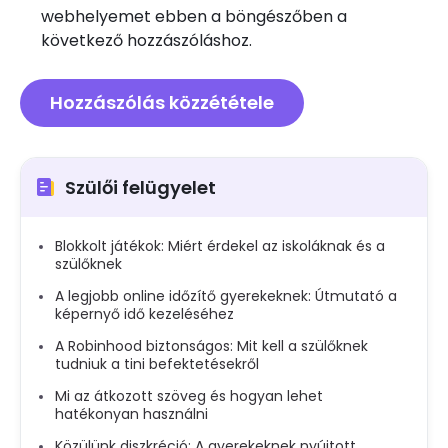
webhelyemet ebben a böngészőben a
következő hozzászóláshoz.
Szülői felügyelet
Blokkolt játékok: Miért érdekel az iskoláknak és a
szülőknek
A legjobb online időzítő gyerekeknek: Útmutató a
képernyő idő kezeléséhez
A Robinhood biztonságos: Mit kell a szülőknek
tudniuk a tini befektetésekről
Mi az átkozott szöveg és hogyan lehet
hatékonyan használni
Közülünk diszkréció: A gyerekeknek nyújtott