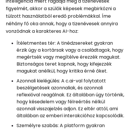
intelligencia miért ragadja meg a tizenévesek
figyelmét, akkor a szülők képesek megbirkózni a
túlzott használatból eredő problémákkal. Íme
néhány fő oka annak, hogy a tizenévesek annyira
vonzódnak a karakteres AI-hoz:
Ítéletmentes tér: A tinédzsereket gyakran
érzik úgy a kortársak vagy a családtagok, hogy
megértsék vagy megítélve érezzék magukat.
Biztonságos teret kapnak, hogy kifejezzék
magukat anélkül, hogy kritika érné őket.
Azonnali kielégülés: A c.ai-val folytatott
beszélgetések azonnaliak, és azonnali
reflexióval reagálnak. Ez általában úgy történik,
hogy késedelem vagy félreértés nélkül
azonnali visszajelzés adjon. Ez eltér attól, ami
általában az emberi interakcióhoz kapcsolódik.
Személyre szabás: A platform gyakran