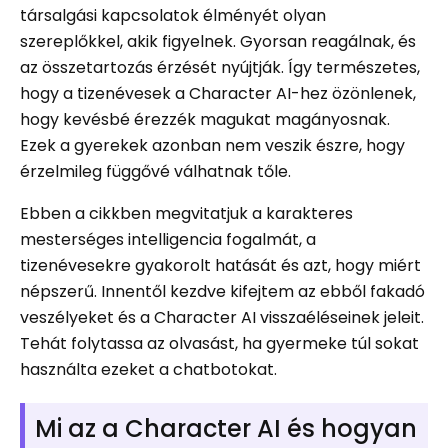
társalgási kapcsolatok élményét olyan
szereplőkkel, akik figyelnek. Gyorsan reagálnak, és
az összetartozás érzését nyújtják. Így természetes,
hogy a tizenévesek a Character AI-hez özönlenek,
hogy kevésbé érezzék magukat magányosnak.
Ezek a gyerekek azonban nem veszik észre, hogy
érzelmileg függővé válhatnak tőle.
Ebben a cikkben megvitatjuk a karakteres
mesterséges intelligencia fogalmát, a
tizenévesekre gyakorolt ​​hatását és azt, hogy miért
népszerű. Innentől kezdve kifejtem az ebből fakadó
veszélyeket és a Character AI visszaéléseinek jeleit.
Tehát folytassa az olvasást, ha gyermeke túl sokat
használta ezeket a chatbotokat.
Mi az a Character AI és hogyan