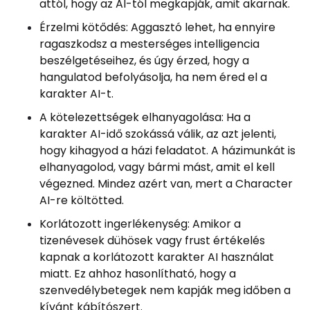
attól, hogy az AI-tól megkapják, amit akarnak.
Érzelmi kötődés: Aggasztó lehet, ha ennyire
ragaszkodsz a mesterséges intelligencia
beszélgetéseihez, és úgy érzed, hogy a
hangulatod befolyásolja, ha nem éred el a
karakter AI-t.
A kötelezettségek elhanyagolása: Ha a
karakter AI-idő szokássá válik, az azt jelenti,
hogy kihagyod a házi feladatot. A házimunkát is
elhanyagolod, vagy bármi mást, amit el kell
végezned. Mindez azért van, mert a Character
AI-re költötted.
Korlátozott ingerlékenység: Amikor a
tizenévesek dühösek vagy frust értékelés
kapnak a korlátozott karakter AI használat
miatt. Ez ahhoz hasonlítható, hogy a
szenvedélybetegek nem kapják meg időben a
kívánt kábítószert.