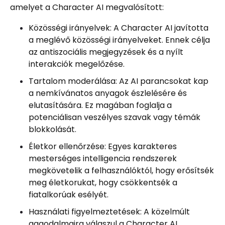
amelyet a Character AI megvalósított:
Közösségi irányelvek: A Character AI javította
a meglévő közösségi irányelveket. Ennek célja
az antiszociális megjegyzések és a nyílt
interakciók megelőzése.
Tartalom moderálása: Az AI parancsokat kap
a nemkívánatos anyagok észlelésére és
elutasítására. Ez magában foglalja a
potenciálisan veszélyes szavak vagy témák
blokkolását.
Életkor ellenőrzése: Egyes karakteres
mesterséges intelligencia rendszerek
megkövetelik a felhasználóktól, hogy erősítsék
meg életkorukat, hogy csökkentsék a
fiatalkorúak esélyét.
Használati figyelmeztetések: A közelmúlt
aggodalmaira válaszul a Character AI