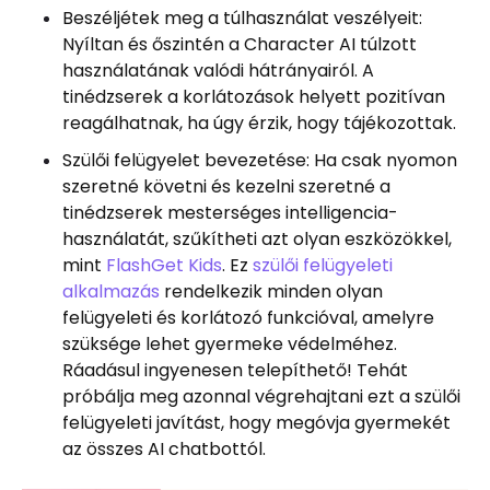
Beszéljétek meg a túlhasználat veszélyeit:
Nyíltan és őszintén a Character AI túlzott
használatának valódi hátrányairól. A
tinédzserek a korlátozások helyett pozitívan
reagálhatnak, ha úgy érzik, hogy tájékozottak.
Szülői felügyelet bevezetése: Ha csak nyomon
szeretné követni és kezelni szeretné a
tinédzserek mesterséges intelligencia-
használatát, szűkítheti azt olyan eszközökkel,
mint
FlashGet Kids
. Ez
szülői felügyeleti
alkalmazás
rendelkezik minden olyan
felügyeleti és korlátozó funkcióval, amelyre
szüksége lehet gyermeke védelméhez.
Ráadásul ingyenesen telepíthető! Tehát
próbálja meg azonnal végrehajtani ezt a szülői
felügyeleti javítást, hogy megóvja gyermekét
az összes AI chatbottól.