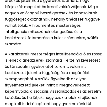
érdekes játékmód a gyerekek számára, hogy
kifejezzék magukat és kreatívakká váljanak. Míg a
nagyon valósághű beszélgetések és kapcsolatok
függőséget okozhatnak, néhány tinédzser függővé
válhat tőlük. A hibamentes mesterséges
intelligencia mítoszának elengedése és a
kockázatok felismerése a kulcs számunkra, szülők
számára.
A karakterek mesterséges intelligenciája jó és rossz
is lehet a tinédzserek számára – érzelmi kivezetést
és társadalmi gyakorlatot teremt, valamint
kockázatot jelent a függőség és a magánélet
szempontjából. A szülők figyelhetik az olyan
figyelmeztető jeleket, mint a megnövekedett
képernyőidő, a szociális visszahúzódás és az érzelmi
kötődés, és ha látjuk, hogy ezek a jelek kifejlődnek,
meg kell tudni állapítani, hogy gyermekünk túl