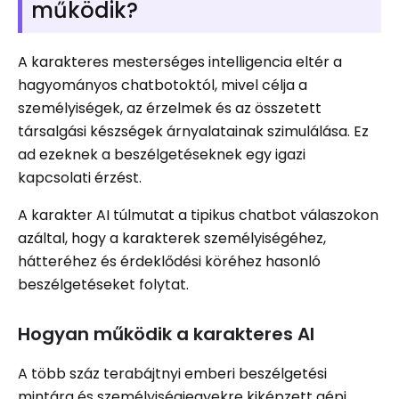
működik?
A karakteres mesterséges intelligencia eltér a
hagyományos chatbotoktól, mivel célja a
személyiségek, az érzelmek és az összetett
társalgási készségek árnyalatainak szimulálása. Ez
ad ezeknek a beszélgetéseknek egy igazi
kapcsolati érzést.
A karakter AI túlmutat a tipikus chatbot válaszokon
azáltal, hogy a karakterek személyiségéhez,
hátteréhez és érdeklődési köréhez hasonló
beszélgetéseket folytat.
Hogyan működik a karakteres AI
A több száz terabájtnyi emberi beszélgetési
mintára és személyiségjegyekre kiképzett gépi