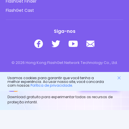
FlashGet Finder
Não Venda Minhas Informações
Baixar
FlashGet Cast
Siga-nos
© 2026 Hong Kong FlashGet Network Technology Co., Ltd.
Usamos cookies para garantir que você tenha a
melhor experiência. Ao usar nosso site, você concorda
FlashGet Kids
Download grátis
com nossos
Política de privacidade
.
parental control
Download gratuito para experimentar todos os recursos de
proteção infantil.