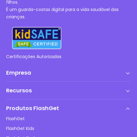
filhos.
É um guarda-costas digital para a vida saudável das
crianças.
Certificações Autorizadas
Empresa
Termos de serviço
Recursos
Contrato de Licença de Usuário Final
Central de Ajuda
Política de DMCA
Produtos FlashGet
Como fazer
Política de privacidade
FlashGet
Blog
FlashGet Kids
Políticas de Publicidade
Segurança Online Infantil