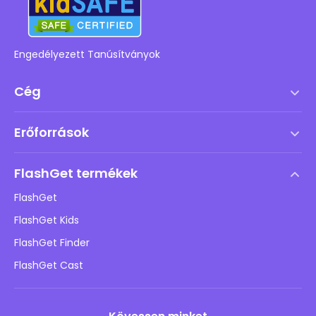
Engedélyezett Tanúsítványok
Cég
Szolgáltatási feltételek
Erőforrások
Végfelhasználói licencszerződés
Súgóközpont
DMCA irányelv
FlashGet termékek
Hogyan
Adatvédelmi irányelvek
FlashGet
Blog
FlashGet Kids
Hirdetési irányelvek
Gyermekek online biztonsága
FlashGet Finder
Ne adja el az adataimat
Letöltés
FlashGet Cast