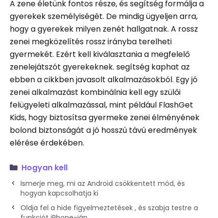
A zene életünk fontos része, és segítség formálja a
gyerekek személyiségét. De mindig ügyeljen arra,
hogy a gyerekek milyen zenét hallgatnak. A rossz
zenei megközelítés rossz irányba terelheti
gyermekét. Ezért kell kiválasztania a megfelelő
zenelejátszót gyerekeknek. segítség kaphat az
ebben a cikkben javasolt alkalmazásokból. Egy jó
zenei alkalmazást kombinálnia kell egy szülői
felügyeleti alkalmazással, mint például FlashGet
Kids, hogy biztosítsa gyermeke zenei élményének
bolond biztonságát a jó hosszú távú eredmények
elérése érdekében.
Hogyan kell
Ismerje meg, mi az Android csökkentett mód, és
hogyan kapcsolhatja ki
Oldja fel a hide figyelmeztetések , és szabja testre a
funkciót iPhone-ján