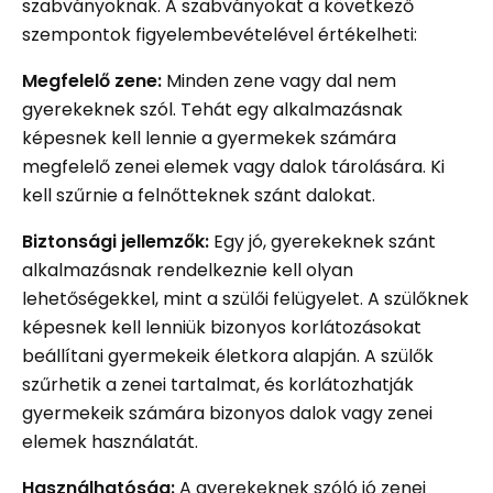
szabványoknak. A szabványokat a következő
szempontok figyelembevételével értékelheti:
Megfelelő zene:
Minden zene vagy dal nem
gyerekeknek szól. Tehát egy alkalmazásnak
képesnek kell lennie a gyermekek számára
megfelelő zenei elemek vagy dalok tárolására. Ki
kell szűrnie a felnőtteknek szánt dalokat.
Biztonsági jellemzők:
Egy jó, gyerekeknek szánt
alkalmazásnak rendelkeznie kell olyan
lehetőségekkel, mint a szülői felügyelet. A szülőknek
képesnek kell lenniük bizonyos korlátozásokat
beállítani gyermekeik életkora alapján. A szülők
szűrhetik a zenei tartalmat, és korlátozhatják
gyermekeik számára bizonyos dalok vagy zenei
elemek használatát.
Használhatóság:
A gyerekeknek szóló jó zenei