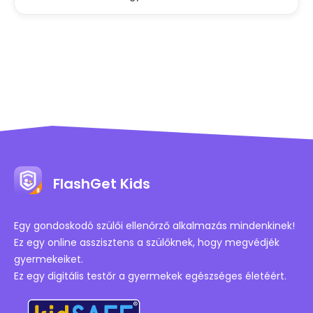
FlashGet Kids
Egy gondoskodó szülői ellenőrző alkalmazás mindenkinek!
Ez egy online asszisztens a szülőknek, hogy megvédjék
gyermekeiket.
Ez egy digitális testőr a gyermekek egészséges életéért.