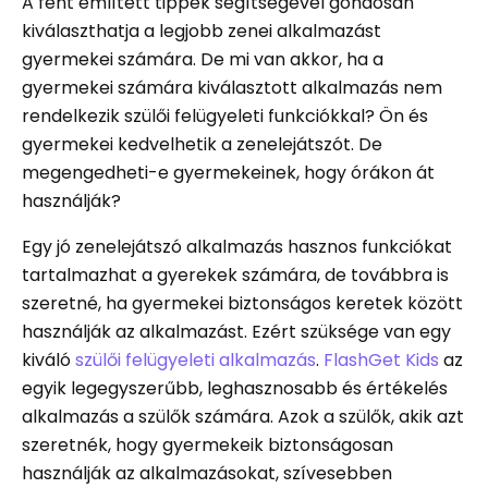
A fent említett tippek segítségével gondosan
kiválaszthatja a legjobb zenei alkalmazást
gyermekei számára. De mi van akkor, ha a
gyermekei számára kiválasztott alkalmazás nem
rendelkezik szülői felügyeleti funkciókkal? Ön és
gyermekei kedvelhetik a zenelejátszót. De
megengedheti-e gyermekeinek, hogy órákon át
használják?
Egy jó zenelejátszó alkalmazás hasznos funkciókat
tartalmazhat a gyerekek számára, de továbbra is
szeretné, ha gyermekei biztonságos keretek között
használják az alkalmazást. Ezért szüksége van egy
kiváló
szülői felügyeleti alkalmazás
.
FlashGet Kids
az
egyik legegyszerűbb, leghasznosabb és értékelés
alkalmazás a szülők számára. Azok a szülők, akik azt
szeretnék, hogy gyermekeik biztonságosan
használják az alkalmazásokat, szívesebben