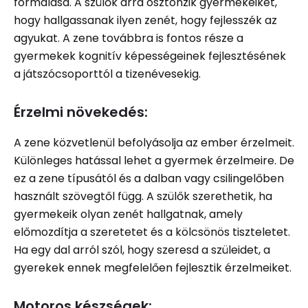
formálása. A szülők arra ösztönzik gyermekeiket,
hogy hallgassanak ilyen zenét, hogy fejlesszék az
agyukat. A zene továbbra is fontos része a
gyermekek kognitív képességeinek fejlesztésének
a játszócsoporttól a tizenévesekig.
Érzelmi növekedés:
A zene közvetlenül befolyásolja az ember érzelmeit.
Különleges hatással lehet a gyermek érzelmeire. De
ez a zene típusától és a dalban vagy csilingelőben
használt szövegtől függ. A szülők szerethetik, ha
gyermekeik olyan zenét hallgatnak, amely
előmozdítja a szeretetet és a kölcsönös tiszteletet.
Ha egy dal arról szól, hogy szeresd a szüleidet, a
gyerekek ennek megfelelően fejlesztik érzelmeiket.
Motoros készségek: