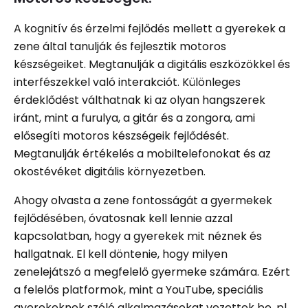
A kognitív és érzelmi fejlődés mellett a gyerekek a
zene által tanulják és fejlesztik motoros
készségeiket. Megtanulják a digitális eszközökkel és
interfészekkel való interakciót. Különleges
érdeklődést válthatnak ki az olyan hangszerek
iránt, mint a furulya, a gitár és a zongora, ami
elősegíti motoros készségeik fejlődését.
Megtanulják értékelés a mobiltelefonokat és az
okostévéket digitális környezetben.
Ahogy olvasta a zene fontosságát a gyermekek
fejlődésében, óvatosnak kell lennie azzal
kapcsolatban, hogy a gyerekek mit néznek és
hallgatnak. El kell döntenie, hogy milyen
zenelejátszó a megfelelő gyermeke számára. Ezért
a felelős platformok, mint a YouTube, speciális
gyerekeknek szóló alkalmazásokat vezettek be, pl.