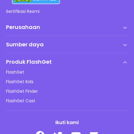
Sertifikasi Resmi
Perusahaan
Syarat dan Ketentuan
Sumber daya
Perjanjian Lisensi Pengguna Akhir
Pusat Bantuan
Kebijakan DMCA
Produk FlashGet
Cara
Kebijakan Privasi
FlashGet
Blog
FlashGet Kids
Kebijakan Periklanan
Keamanan Daring Anak
FlashGet Finder
Jangan Jual Info Saya
Unduh
FlashGet Cast
Ikuti kami