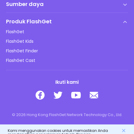
Sumber daya
Perjanjian Lisensi Pengguna Akhir
Pusat Bantuan
Kebijakan DMCA
Produk FlashGet
Cara
Kebijakan Privasi
FlashGet
Blog
FlashGet Kids
Kebijakan Periklanan
Keamanan Daring Anak
FlashGet Finder
Jangan Jual Info Saya
Unduh
FlashGet Cast
Ikuti kami
© 2026 Hong Kong FlashGet Network Technology Co., Ltd.
Kami menggunakan cookies untuk memastikan Anda