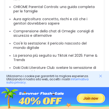
CHROME Parental Controls: una guida completa
per le famiglie
Aura agricoltura: concetto, rischi e ciò che i
genitori dovrebbero sapere
Comprensione della chat di Omegle: consigli di
sicurezza e alternative
Cos'è la sestazione: il pericolo nascosto del
mondo digitale
La persona più seguita su Tiktok nel 2025: Fame &
Trends
Doki Doki Literature Club: svelare la sensazione di
romanzo visivo
Utilizziamo i cookie per garantirti la migliore esperienza.
Utilizzando il nostro sito web, accetti i nostri
Informativa
Giochi come Naughty Bear: 10 alternative
sulla privacy
.
contorte e divertenti
Cos'è il sesso del telefono: guida dei genitori e
consigli sulla sicurezza dei bambini
L'app ABPV è sicura: comprendere i suoi potenziali
rischi