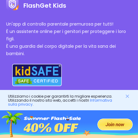
FlashGet Kids
Un'app di controllo parentale premurosa per tutti!
È un assistente online per i genitori per proteggere i loro
figli.
È una guardia del corpo digitale per la vita sana dei
bambini.
Certificazioni Autorizzate
Utilizziamo i cookie per garantirti la migliore esperienza.
Utilizzando il nostro sito web, accetti i nostri
Informativa
sulla privacy
.
Azienda
Termini di servizio
Risorse
Contratto di Licenza con l'Utente Finale