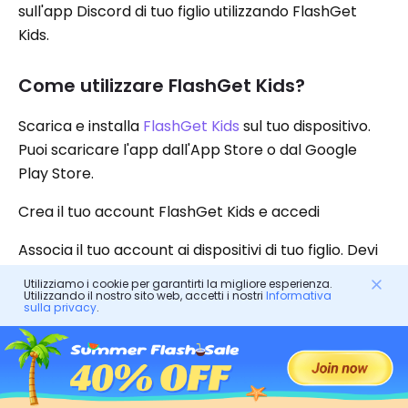
sull'app Discord di tuo figlio utilizzando FlashGet
Kids.
Come utilizzare FlashGet Kids?
Scarica e installa
FlashGet Kids
sul tuo dispositivo.
Puoi scaricare l'app dall'App Store o dal Google
Play Store.
Crea il tuo account FlashGet Kids e accedi
Associa il tuo account ai dispositivi di tuo figlio. Devi
solo inserire il file
codice vincolante
sul dispositivo
Utilizziamo i cookie per garantirti la migliore esperienza.
del bambino.
Utilizzando il nostro sito web, accetti i nostri
Informativa
sulla privacy
.
Personalizza il tuo controllo genitori che includerà il
blocco di siti Web, giochi e app come l'app Discord.
Puoi anche impostare limiti di tempo durante i quali
tuo figlio utilizza un dispositivo.