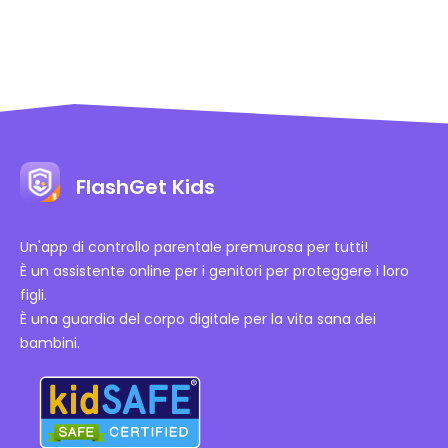
FlashGet Kids
Un'app di controllo parentale premurosa per tutti!
È un assistente online per i genitori per proteggere i loro
figli.
È una guardia del corpo digitale per la vita sana dei
bambini.