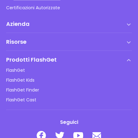
Certificazioni Autorizzate
Azienda
Termini di servizio
Risorse
Contratto di Licenza con l'Utente Finale
Centro assistenza
Politica DMCA
Prodotti FlashGet
Come fare
Informativa sulla privacy
FlashGet
Blog
FlashGet Kids
Politiche pubblicitarie
Sicurezza online dei bambini
FlashGet Finder
Non vendere le mie informazioni
Scarica
FlashGet Cast
Seguici