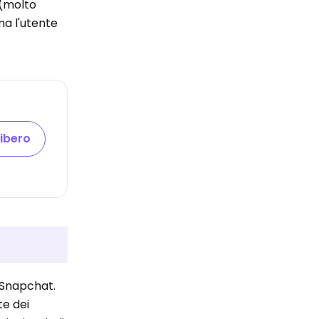
 (molto
ma l'utente
libero
u Snapchat.
te dei