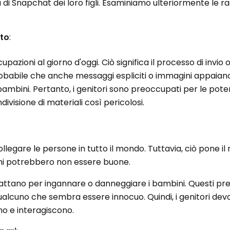
à di Snapchat dei loro figli. Esaminiamo ulteriormente le rag
ito
:
upazioni al giorno d'oggi. Ciò significa il processo di invio 
probabile che anche messaggi espliciti o immagini appaiano
bambini. Pertanto, i genitori sono preoccupati per le poten
ivisione di materiali così pericolosi.
gare le persone in tutto il mondo. Tuttavia, ciò pone il r
ioni potrebbero non essere buone.
tano per ingannare o danneggiare i bambini. Questi pre
lcuno che sembra essere innocuo. Quindi, i genitori de
ano e interagiscono.