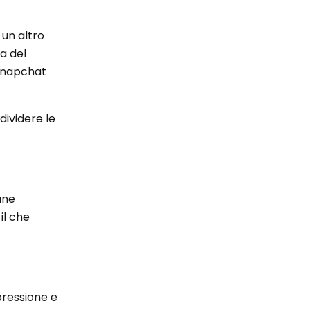
 un altro
a del
 Snapchat
dividere le
une
il che
pressione e