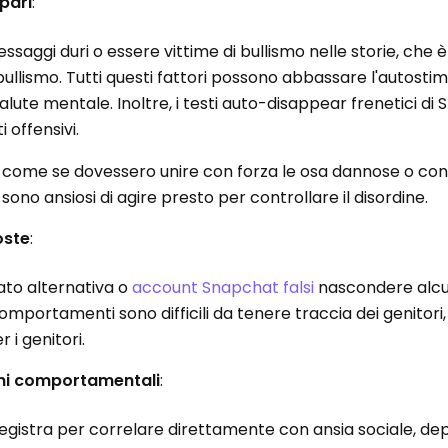
pari
:
aggi duri o essere vittime di bullismo nelle storie, che è
llismo. Tutti questi fattori possono abbassare l'autostim
lute mentale. Inoltre, i testi auto-disappear frenetici di
offensivi.
si come se dovessero unire con forza le osa dannose o con
 sono ansiosi di agire presto per controllare il disordine.
oste
:
to alternativa o
account Snapchat falsi
nascondere alc
comportamenti sono difficili da tenere traccia dei genitori, 
i genitori.
oni comportamentali
:
registra per correlare direttamente con ansia sociale, de