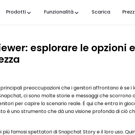
Prodotti
Funzionalità
Scarica
Prezz
FlashGet Kids
Un'app di controllo parentale premurosa per
tutti.
ewer: esplorare le opzioni 
FlashGet Finder
rezza
La sicurezza antifurto del tuo telefono, la nostra
responsabilità.
ncipali preoccupazioni che i genitori affrontano è se i lo
i Snapchat, ci sono molte storie e messaggi che scorrono 
nitori per capire lo scenario reale. È qui che entra in gio
to è uno strumento che dà una visione profonda di ciò ch
 più famosi spettatori di Snapchat Story e il loro uso. Quind