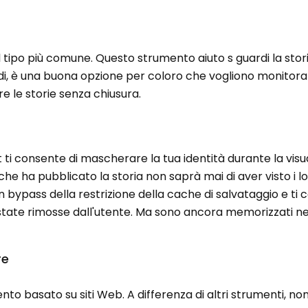
 il tipo più comune. Questo strumento aiuto s guardi la stori
di, è una buona opzione per coloro che vogliono monitorar
e le storie senza chiusura.
i consente di mascherare la tua identità durante la visu
 che ha pubblicato la storia non saprà mai di aver visto i l
n bypass della restrizione della cache di salvataggio e ti
 state rimosse dall'utente. Ma sono ancora memorizzati n
re
o basato su siti Web. A differenza di altri strumenti, no