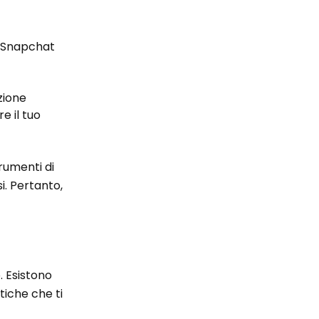
di Snapchat
zione
e il tuo
trumenti di
i. Pertanto,
. Esistono
tiche che ti