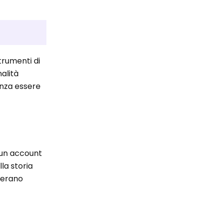
trumenti di
nalità
enza essere
 un account
lla storia
iderano