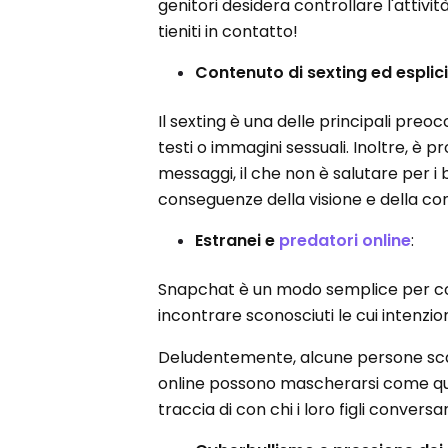
genitori desidera controllare l'attivit
tieniti in contatto!
Contenuto di sexting ed esplic
Il sexting è una delle principali preocc
testi o immagini sessuali. Inoltre, è 
messaggi, il che non è salutare per i 
conseguenze della visione e della cond
Estranei e
predatori online
:
Snapchat è un modo semplice per colle
incontrare sconosciuti le cui intenz
Deludentemente, alcune persone scat
online possono mascherarsi come qua
traccia di con chi i loro figli convers