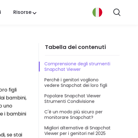
i
Risorse
e
Tabella dei contenuti
Comprensione degli strumenti
Snapchat Viewer
Perché i genitori vogliono
vedere Snapchat dei loro figli
ro figli
Popolare Snapchat Viewer
dai bambini,
Strumenti Condivisione
co uno
C'è un modo più sicuro per
e i bambini
monitorare Snapchat?
Migliori alternative di Snapchat
Viewer per i genitori nel 2025
i, se stai