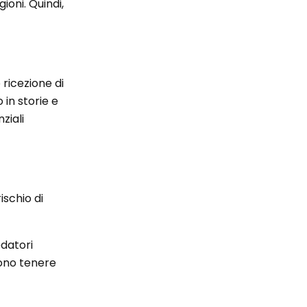
ioni. Quindi,
o ricezione di
 in storie e
ziali
ischio di
datori
vono tenere