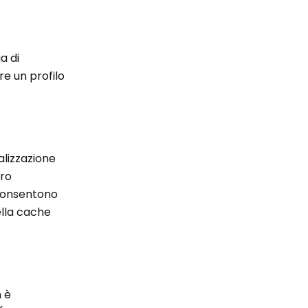
a di
e un profilo
alizzazione
oro
 consentono
ella cache
n è