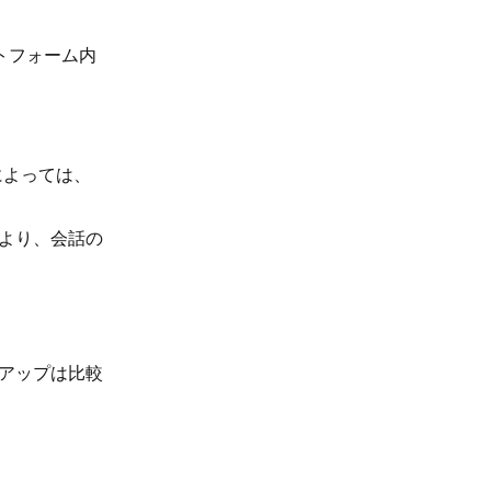
トフォーム内
によっては、
により、会話の
トアップは比較