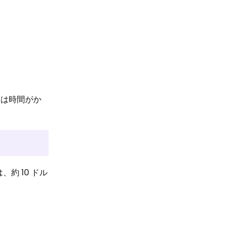
には時間がか
、約 10 ドル
。