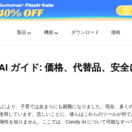
製品
機能
ダウンロード
価格
FlashGet Kids
すべての人に優しいペアレンタルコントロールア
リ。
 AI ガイド: 価格、代替品、安
FlashGet Finder
あなたの電話の盗難防止セーフティー、それが私
の責任です。
導入により、子育てはあまりにも困難になりました。現在、多くの人
ルを使用しています。悲しいことに、彼らはこれらのツールが何
性を知りません。ここでは、Candy AI について可能なすべ