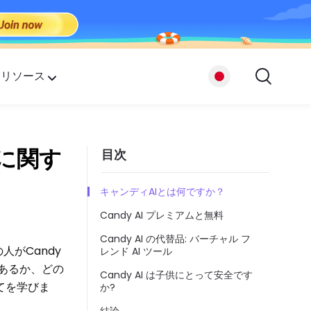
リソース
プ
全に関す
目次
たち
キャンディAIとは何ですか？
Candy AI プレミアムと無料
Candy AI の代替品: バーチャル フ
がCandy
レンド AI ツール
であるか、どの
Candy AI は子供にとって安全です
てを学びま
か?