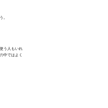
う。
使う人もいれ
の中ではよく