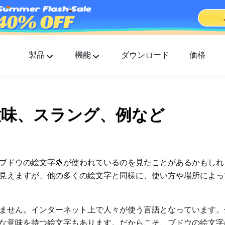
製品
機能
ダウンロード
価格
FlashGet Kids
すべての人に優しいペアレンタルコントロールア
リ。
意味、スラング、例など
FlashGet Finder
あなたの電話の盗難防止セーフティー、それが私
の責任です。
ブドウの絵文字🍇が使われているのを見たことがあるかもし
見えますが、他の多くの絵文字と同様に、使い方や場所によっ
ません。インターネット上で人々が使う言語となっています。
な意味を持つ絵文字もあります。だからこそ、ブドウの絵文字