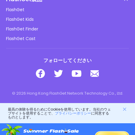
やり方
プライバシーポリシー
FlashGet
ブログ
FlashGet Kids
広告ポリシー
子供のオンラインの安全性
FlashGet Finder
私の情報を販売しないでください
ダウンロード
FlashGet Cast
フォローしてください
© 2026 Hong Kong FlashGet Network Technology Co., Ltd.
最高の体験を得るためにCookieを使用しています。当社のウェ
ブサイトを使用することで、
プライバシーポリシー
に同意する
ものとします。