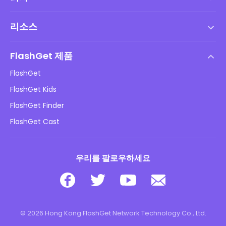
서비스 약관
리소스
최종 사용자 사용권 계약
도움말 센터
DMCA 정책
FlashGet 제품
방법
개인정보 처리방침
FlashGet
블로그
FlashGet Kids
광고 정책
아동 온라인 안전
FlashGet Finder
내 정보를 판매하지 마십시오
다운로드
FlashGet Cast
우리를 팔로우하세요
© 2026 Hong Kong FlashGet Network Technology Co., Ltd.