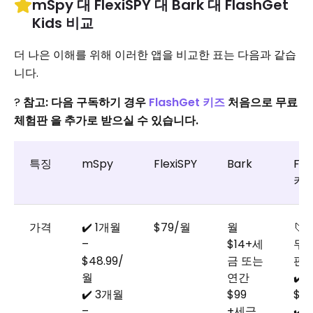
mSpy 대 FlexiSPY 대 Bark 대 FlashGet
Kids 비교
더 나은 이해를 위해 이러한 앱을 비교한 표는 다음과 같습
니다.
?
참고: 다음 구독하기 경우
FlashGet 키즈
처음으로 무료
체험판 을 추가로 받으실 수 있습니다.
특징
mSpy
FlexiSPY
Bark
Fla
키
가격
✔️ 1개월
$79/월
월
🔰 
–
$14+세
무료
$48.99/
금 또는
판
월
연간
✔️ 
✔️ 3개월
$99
$8.
–
+세금
✔️