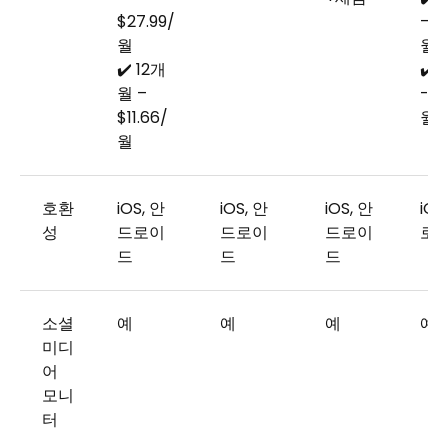
$27.99/
– $
월
월
✔️ 12개
✔️ 
월 –
- $
$11.66/
월
월
호환
iOS, 안
iOS, 안
iOS, 안
iOS
성
드로이
드로이
드로이
로
드
드
드
소셜
예
예
예
예
미디
어
모니
터