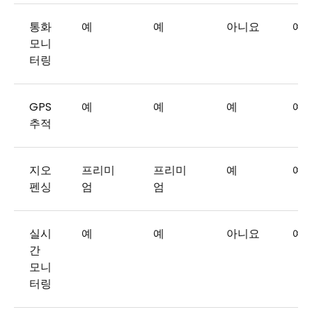
통화
예
예
아니요
예
모니
터링
GPS
예
예
예
예
추적
지오
프리미
프리미
예
예
펜싱
엄
엄
실시
예
예
아니요
예
간
모니
터링