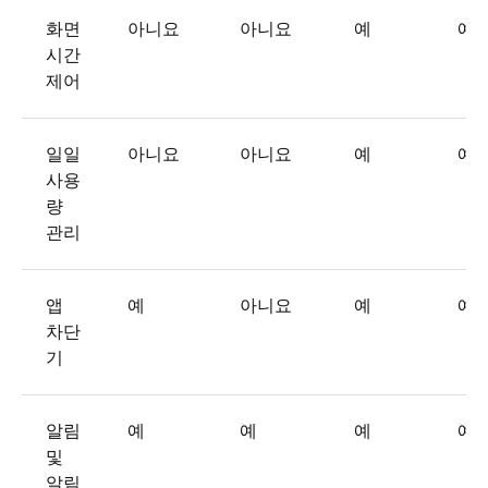
화면
아니요
아니요
예
예
시간
제어
일일
아니요
아니요
예
예
사용
량
관리
앱
예
아니요
예
예
차단
기
알림
예
예
예
예
및
알림