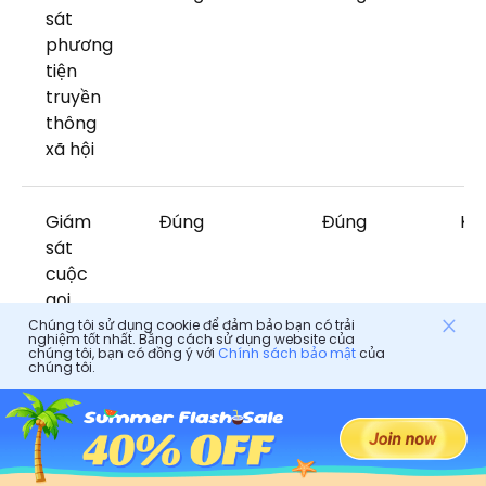
sát
phương
tiện
truyền
thông
xã hội
Giám
Đúng
Đúng
KH
sát
cuộc
gọi
Chúng tôi sử dụng cookie để đảm bảo bạn có trải
nghiệm tốt nhất. Bằng cách sử dụng website của
chúng tôi, bạn có đồng ý với
Chính sách bảo mật
của
chúng tôi.
Theo
Đúng
Đúng
Đú
dõi gps
Hàng
Phần thưởng
Phần
Đú