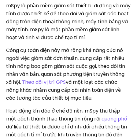
mSpy là phần mềm giám sát thiết bị di động và máy
tính được thiết kế để theo dõi và giám sát các hoạt
động trên điện thoại thông minh, máy tính bảng và
máy tính. mSpy là một phần mềm giám sát linh
hoạt và tinh vi được chế tạo tỉ mỉ.
Công cụ toàn diện này mở rộng khả năng của nó
ngoài việc giám sát đơn thuần, cung cấp rất nhiều
tính năng bao gồm giám sát cuộc gọi, theo dõi tin
nhắn văn bản, quan sát phương tiện truyền thông
xã hội,
Theo dõi vị trí GPS
và một loạt các chức
năng khác nhằm cung cấp cái nhìn toàn diện về
các tương tác của thiết bị mục tiêu.
Hoạt động kín đáo ở chế độ nền, mSpy thu thập
một cách thành thạo thông tin rộng rãi
quang phổ
dữ liệu từ thiết bị được chỉ định, đối chiếu thông tin
một cách tỉ mỉ trước khi truyền thông tin đó đến