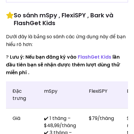
So sánh mSpy , FlexiSPY , Bark và
FlashGet Kids
Dưới đây là bảng so sánh các ứng dụng này để bạn
hiểu rõ hơn:
?
Lưu ý: Nếu bạn đăng ký vào
FlashGet Kids
lần
đầu tiên bạn sẽ nhận được thêm lượt dùng thử
miễn phí .
Đặc
mSpy
FlexiSPY
Ba
trưng
Giá
✔️ 1 tháng –
$79/tháng
$1
$48,99/tháng
mỗ
✔️ 3 tháng –
th