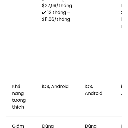
$27,99/tháng
ho
✔️ 12 tháng –
$9
$11,66/tháng
hà
n
Khả
iOS, Android
iOS,
iOS
năng
Android
An
tương
thích
Giám
Đúng
Đúng
Đú