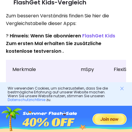
FlashGet Kids-Vergleich
Zum besseren Verständnis finden Sie hier die
Vergleichstabelle dieser Apps:
?
Hinweis: Wenn Sie abonnieren
FlashGet Kids
Zum ersten Mal erhalten Sie zusätzliche
kostenlose testversion .
Merkmale
mSpy
FlexiSPY
Wir verwenden Cookies, um sicherzustellen, dass Sie die
bestmögliche Erfahrung auf unserer Website machen.
Preis
✔️ 1
79
Wenn Sie unsere Website nutzen, stimmen Sie unseren
Datenschutzrichtlinie
zu.
Monat –
$/Mona
48,99
$/Monat
✔️ 3
Monate