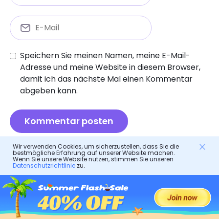
Speichern Sie meinen Namen, meine E-Mail-
Adresse und meine Website in diesem Browser,
damit ich das nächste Mal einen Kommentar
abgeben kann.
Wir verwenden Cookies, um sicherzustellen, dass Sie die
bestmögliche Erfahrung auf unserer Website machen.
Wenn Sie unsere Website nutzen, stimmen Sie unseren
Elterliche Kontrolle
Datenschutzrichtlinie
zu.
Ist Holla sicher für zufälligen Video -Chat: Eine
ultimative Bewertung
Scoopz App Review: Funktionen, Sicherheit und