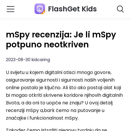
FlashGet Kids
mSpy recenzija: Je li mSpy
potpuno neotkriven
2023-08-30 kidcaring
U svijetu u kojem digitalni otisci mnogo govore,
osiguravanje sigurnosti i sigurnosti naših voljenih
online postalo je ključno. Ali što ako postoji alat koji
bi mogao otkriti skrivene koridore njihovih digitalnih
života, a da oni to uopće ne znaju? U ovoj detalj
recenziji mSpy a,bark ćemo na putovanje u
značajke i funkcionalnost mSpy.
Također ćemo istražiti njegovu tvrdnju da se