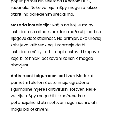
poput pametnih telefona (Android i iOS) i
računala. Neke verzije mSpy mogu se lakše
otkriti na određenim uređajima.
Metoda instalacije:
Način na koji je mSpy
instaliran na ciljnom uređaju može utjecati na
njegovu detektibilnost. Na primjer, ako uređaj
zahtijeva jailbreaking ili rootanje da bi
instalirao mSpy, to bi moglo ostaviti tragove
koje bi tehnički potkovani korisnik mogao
obavijest .
Antivirusni i sigurnosni softver:
Moderni
pametni telefoni često imaju ugrađene
sigurnosne mjere i antivirusni softver. Neke
verzije mSpy mogu biti označene kao
potencijalno štetni softver i sigurnosni alati
mogu biti otkriveni.