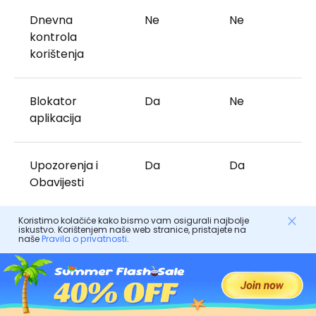
Dnevna
Ne
Ne
kontrola
korištenja
Blokator
Da
Ne
aplikacija
Upozorenja i
Da
Da
Obavijesti
Koristimo kolačiće kako bismo vam osigurali najbolje
iskustvo. Korištenjem naše web stranice, pristajete na
naše
Pravila o privatnosti
.
Koja je aplikacija bolja od mSpy?
Dok korisnici razmatraju alternative mSpy, jedna od
opcija koja se ističe je FlashGet Kids. Ovaj poseban
izbor predstavlja jedinstven i dobro zaokružen