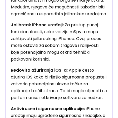
funkcionalnost i mogao bi ga se manje otkriti.
Međutim, njegove će mogućnosti također biti
ograničene u usporedbi s jailbroken uređajima.
Jailbreak iPhone uređaji:
Za pristup punoj
funkcionalnosti, neke verzije mSpy a mogu
zahtijevati jailbreaking iPhonea. Ovaj proces
može ostaviti za sobom tragove i ranjivosti
koje potencijalno mogu otkriti tehnički
potkovani korisnici.
Redovita ažuriranja iOS-a:
Apple često
ažurira iOS kako bi riješio sigurnosne propuste i
zatvorio potencijalne ulazne točke za
aplikacije trećih strana. To bi moglo utjecati na
performanse i otkrivanje softvera za nadzor.
Antivirusne i sigurnosne aplikacije:
iPhone
uređaji imaju ugrađene sigurnosne značajke, a