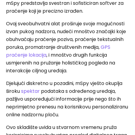
mSpy predstavlja svestran i sofisticiran softver za
praćenje koji je precizno izrađen.
Ovaj sveobuhvatni alat proširuje svoje mogućnosti
izvan pukog nadzora, nudeći mnoštvo značajki koje
obuhvaćaju praćenje poziva, praćenje tekstualnih
poruka, promatranje društvenih medija,
GPS
praćenje lokacija
, i mnoštvo drugih funkcija
usmjerenih na pružanje holističkog pogleda na
interakcije ciljnog uređaja.
Djelujući diskretno u pozadini, mSpy vješto okuplja
široku
spektar
podataka s određenog uređaja,
pažljivo uspoređujući informacije prije nego što ih
neprimjetno prenesu na korisnikovu personaliziranu
online nadzornu ploču.
Ovo skladište uvida u stvarnom vremenu pruža