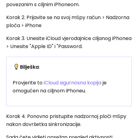
povezanim s ciljnim iPhoneom.
Korak 2. Prijavite se na svoj mSpy račun > Nadzorna
ploča > iPhone
Korak 3. Unesite iCloud vjerodajnice ciljanog iPhonea
> Unesite "Apple ID" i "Password.
Bilješka
:
Provjerite to
iCloud sigurnosna kopija
je
omogućen na ciljnom iPhoneu.
Korak 4. Ponovno pristupite nadzornoj ploči mSpy
nakon dovršetka sinkronizacije.
Sada ćete vidjeti opsežan pregled aktivnosti