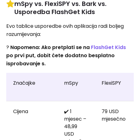
mSpy vs. FlexiSPY vs. Bark vs.
Usporedba FlashGet Kids
Evo tablice usporedbe ovih aplikacija radi boljeg
razumijevanja:
?
Napomena: Ako pretplati se na
FlashGet Kids
po prvi put, dobit ćete dodatno besplatno
isprobavanje s.
Značajke
mSpy
FlexiSPY
Cijena
✔️ 1
79 USD
mjesec –
mjesečno
48,99
USD