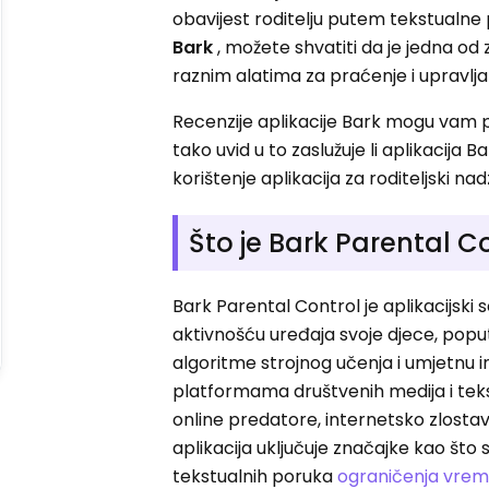
obavijest roditelju putem tekstualne 
Bark
, možete shvatiti da je jedna od
raznim alatima za praćenje i upravlj
Recenzije aplikacije Bark mogu vam p
tako uvid u to zaslužuje li aplikacija
korištenje aplikacija za roditeljski nad
Što je Bark Parental C
Bark Parental Control je aplikacijski
aktivnošću uređaja svoje djece, poput
algoritme strojnog učenja i umjetnu in
platformama društvenih medija i tekst
online predatore, internetsko zlostavl
aplikacija uključuje značajke kao što
tekstualnih poruka
ograničenja vrem