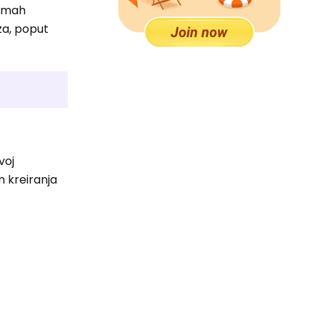
odmah
za, poput
voj
om kreiranja