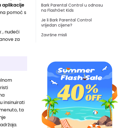
 aplikacije
Bark Parental Control u odnosu
na FlashGet Kids
ljima pomoć s
Je li Bark Parental Control
vrijedan cijene?
 , nudeći
Završne misli
planove za
talnom
isti
 na
 insinuirati
omenuto, ta
nje
sadržaja.