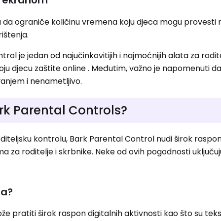
a da ograniče količinu vremena koju djeca mogu provesti 
ištenja.
ol je jedan od najučinkovitijih i najmoćnijih alata za rodit
oju djecu zaštite online . Međutim, važno je napomenuti d
anjem i nenametljivo.
rk Parental Controls?
iteljsku kontrolu, Bark Parental Control nudi širok raspon
za roditelje i skrbnike. Neke od ovih pogodnosti uključuju,
ra?
pratiti širok raspon digitalnih aktivnosti kao što su tek