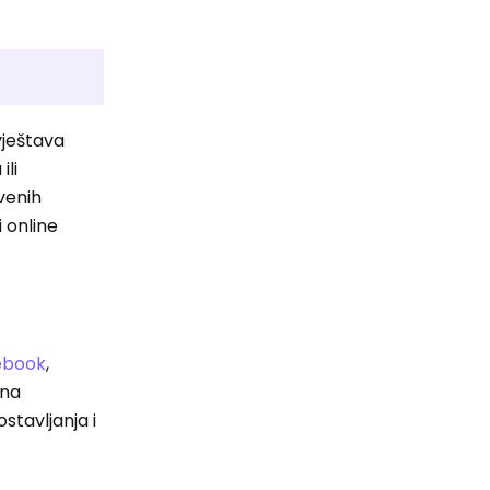
vještava
ili
tvenih
 online
ebook
,
ena
stavljanja i