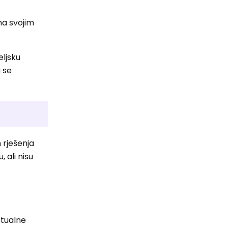
na svojim
eljsku
a se
 rješenja
 ali nisu
stualne