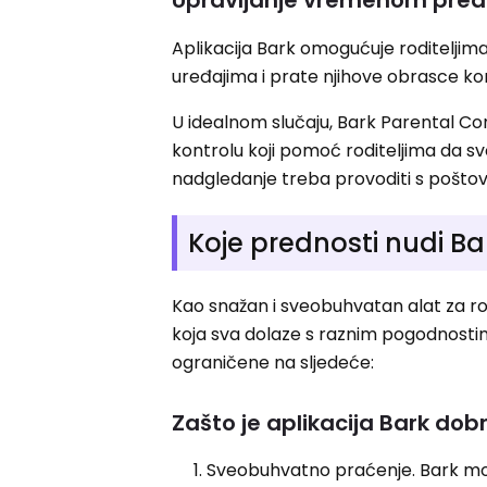
Aplikacija Bark omogućuje roditeljim
uređajima i prate njihove obrasce kor
U idealnom slučaju, Bark Parental Contr
kontrolu koji pomoć roditeljima da sv
nadgledanje treba provoditi s poštov
Koje prednosti nudi Ba
Kao snažan i sveobuhvatan alat za rod
koja sva dolaze s raznim pogodnostima 
ograničene na sljedeće:
Zašto je aplikacija Bark dob
Sveobuhvatno praćenje. Bark može 