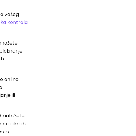
ja vašeg
jska kontrola
a možete
blokiranje
eb
e online
o
nje ili
 odmah ćete
lema odmah.
zvora