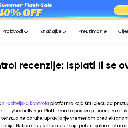
Proizvodi
Značajke
Preuzimanje
Cije
FlashGet Kids
Brižna aplikacija roditeljske kontrole za sve.
rol recenzije: Isplati li se o
FlashGet Finder
Sigurnost protiv krađe vašeg telefona, naša
odgovornost.
ran
roditeljska kontrola
platforma koja štiti djecu od prist
ora i cyberbullyinga. Platforma to postiže praćenjem širo
ove tekstualne poruke, upravljanje vremenom pred ekranom
h medija. Nakon što platforma otkrije potencijalno štetan sa