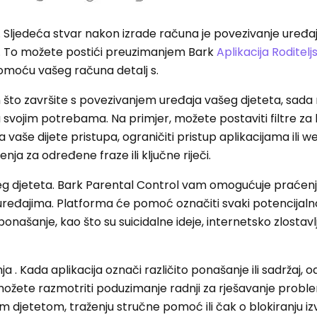
a. Sljedeća stvar nakon izrade računa je povezivanje uređa
. To možete postići preuzimanjem Bark
Aplikacija Roditel
 pomoću vašeg računa detalj s.
n što završite s povezivanjem uređaja vašeg djeteta, sad
a svojim potrebama. Na primjer, možete postaviti filtre za 
 vaše dijete pristupa, ograničiti pristup aplikacijama ili w
nja za određene fraze ili ključne riječi.
ašeg djeteta. Bark Parental Control vam omogućuje praćenj
 uređajima. Platforma će pomoć označiti svaki potencijaln
ponašanje, kao što su suicidalne ideje, internetsko zlostavlja
a . Kada aplikacija označi različito ponašanje ili sadržaj,
 možete razmotriti poduzimanje radnji za rješavanje prob
im djetetom, traženju stručne pomoć ili čak o blokiranju i