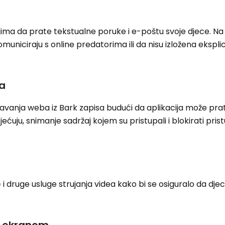
ima da prate tekstualne poruke i e-poštu svoje djece. Na 
omuniciraju s online predatorima ili da nisu izložena ekspl
ba
davanja weba iz Bark zapisa budući da aplikacija može prati
ećuju, snimanje sadržaj kojem su pristupali i blokirati pri
e
i druge usluge strujanja videa kako bi se osiguralo da dje
d ekranom