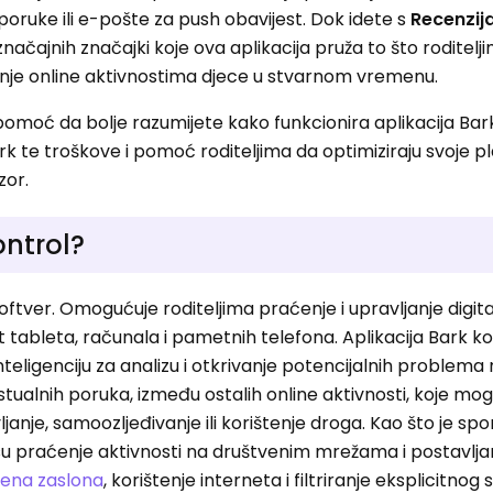
poruke ili e-pošte za push obavijest. Dok idete s
Recenzija
 značajnih značajki koje ova aplikacija pruža to što rodite
anje online aktivnostima djece u stvarnom vremenu.
omoć da bolje razumijete kako funkcionira aplikacija Bark
 Bark te troškove i pomoć roditeljima da optimiziraju svoje 
zor.
ontrol?
 softver. Omogućuje roditeljima praćenje i upravljanje digi
 tableta, računala i pametnih telefona. Aplikacija Bark kor
teligenciju za analizu i otkrivanje potencijalnih problema
ualnih poruka, između ostalih online aktivnosti, koje mogu
janje, samoozljeđivanje ili korištenje droga. Kao što je sp
 su praćenje aktivnosti na društvenim mrežama i postavlja
ena zaslona
, korištenje interneta i filtriranje eksplicitnog 