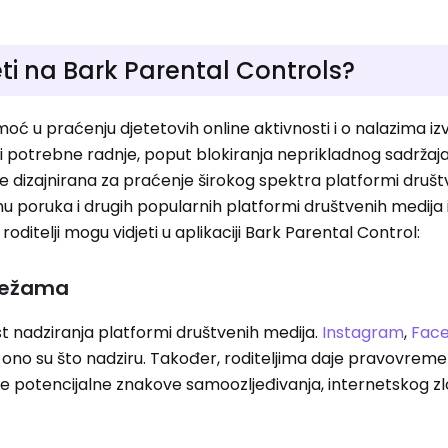
eti na Bark Parental Controls?
oć u praćenju djetetovih online aktivnosti i o nalazima iz
i potrebne radnje, poput blokiranja neprikladnog sadržaja 
 je dizajnirana za praćenje širokog spektra platformi druš
nu poruka i drugih popularnih platformi društvenih medija i
roditelji mogu vidjeti u aplikaciji Bark Parental Control:
režama
 nadziranja platformi društvenih medija.
Instagram
,
Fac
ji ono su što nadziru. Također, roditeljima daje pravovrem
je potencijalne znakove samoozljeđivanja, internetskog zlo