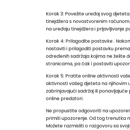
Korak 3: Povežite uređaj svog djetet
tinejdžera s novostvorenim računom
na uređaju tinejdžera i prijavljivanje
Korak 4: Prilagodite postavke . Nako
nastaviti i prilagoditi postavku prem
određenih sadržaja kojima ne želite da
stranicama, pa čak i postaviti upozore
Korak 5: Pratite online aktivnosti v
aktivnosti vašeg djeteta na njihovim
zabrinjavajući sadržaj ili ponavljajuće 
online predatori.
Ne propustite odgovoriti na upozorenj
primiti upozorenje. Od tog trenutka
Možete razmisliti o razgovoru sa svoj