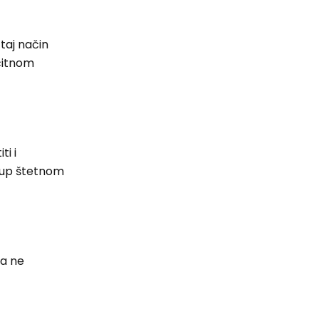
taj način
icitnom
ti i
stup štetnom
ca ne