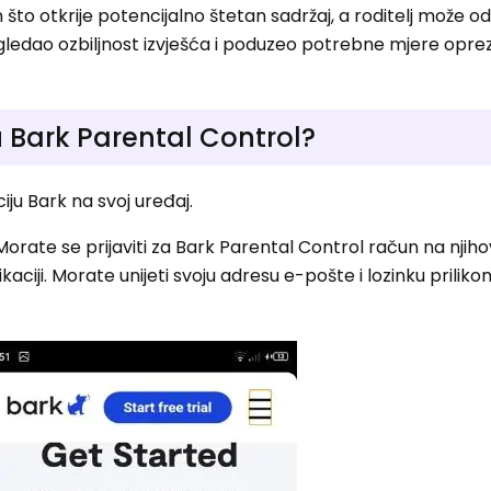
što otkrije potencijalno štetan sadržaj, a roditelj može 
egledao ozbiljnost izvješća i poduzeo potrebne mjere opre
ju Bark Parental Control?
ciju Bark na svoj uređaj.
: Morate se prijaviti za Bark Parental Control račun na njiho
ikaciji. Morate unijeti svoju adresu e-pošte i lozinku prilik