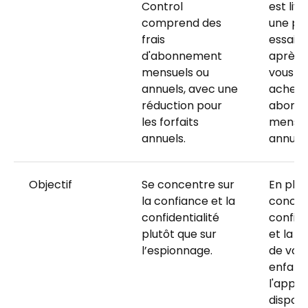
Control
est liv
comprend des
une pé
frais
essai gr
d'abonnement
après l
mensuels ou
vous p
annuels, avec une
achete
réduction pour
abonn
les forfaits
mensue
annuels.
annuel.
Objectif
Se concentre sur
En plus
la confiance et la
concen
confidentialité
confide
plutôt que sur
et la c
l’espionnage.
de vot
enfant,
l'appli
dispos