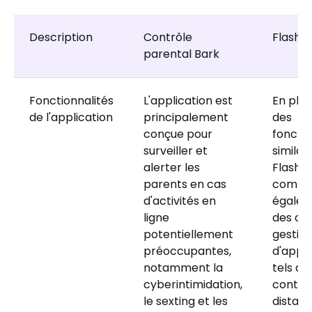
Description
Contrôle
FlashGe
parental Bark
Fonctionnalités
L'application est
En plus 
de l'application
principalement
des
conçue pour
fonctio
surveiller et
similair
alerter les
FlashGe
parents en cas
compr
d'activités en
égale
ligne
des out
potentiellement
gestio
préoccupantes,
d'appar
notamment la
tels qu
cyberintimidation,
contrôl
le sexting et les
distanc