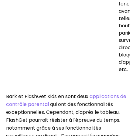
fonctio
avanc
telles 
bouton
panique
surveil
direct, 
bloque
d'appli
etc.
Bark et FlashGet Kids en sont deux
applications de
contrôle parental
qui ont des fonctionnalités
exceptionnelles. Cependant, d'après le tableau,
FlashGet pourrait résister à l'épreuve du temps,
notamment grâce à ses fonctionnalités
surveillance en direct . Ces capacités avancées