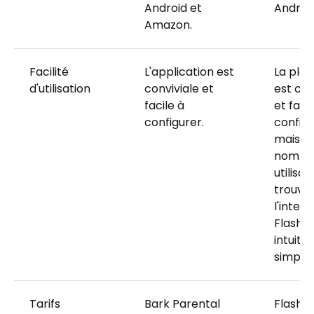
Android et
Android
Amazon.
Facilité
L'application est
La pla
d'utilisation
conviviale et
est con
facile à
et facil
configurer.
configu
mais d
nombr
utilisat
trouve
l'inter
FlashG
intuitiv
simple.
Tarifs
Bark Parental
FlashGe