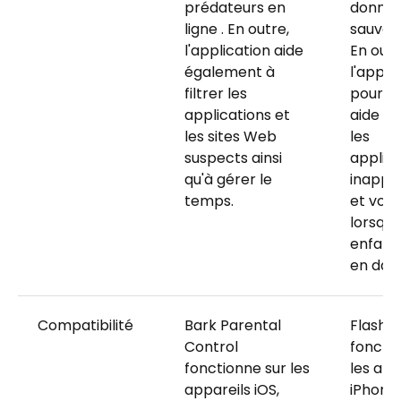
prédateurs en
donnée
ligne . En outre,
sauveg
l'application aide
En outr
également à
l'appli
filtrer les
pourrai
applications et
aide à 
les sites Web
les
suspects ainsi
applica
qu'à gérer le
inappr
temps.
et vous
lorsque
enfant
en dan
Compatibilité
Bark Parental
FlashGe
Control
fonctio
fonctionne sur les
les app
appareils iOS,
iPhone