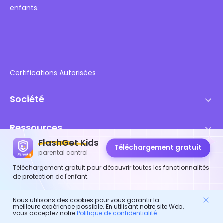
enfants.
Certifications Autorisées
Société
Conditions d'utilisation
Ressources
Contrat de Licence Utilisateur Final
FlashGet Kids
Centre d'aide
Téléchargement gratuit
parental control
Politique DMCA
Produits FlashGet
Comment faire
Téléchargement gratuit pour découvrir toutes les fonctionnalités
Politique de confidentialité
FlashGet
de protection de l'enfant.
Blog
FlashGet Kids
Politiques publicitaires
Nous utilisons des cookies pour vous garantir la
Sécurité des enfants en ligne
FlashGet Finder
meilleure expérience possible. En utilisant notre site Web,
Ne vendez pas mes informations
vous acceptez notre
Politique de confidentialité
.
Télécharger
FlashGet Cast