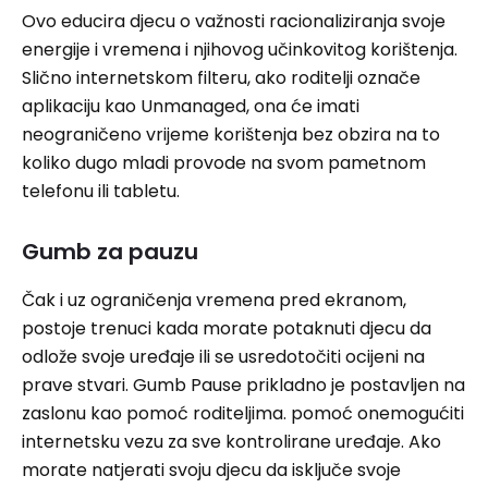
Ovo educira djecu o važnosti racionaliziranja svoje
energije i vremena i njihovog učinkovitog korištenja.
Slično internetskom filteru, ako roditelji označe
aplikaciju kao Unmanaged, ona će imati
neograničeno vrijeme korištenja bez obzira na to
koliko dugo mladi provode na svom pametnom
telefonu ili tabletu.
Gumb za pauzu
Čak i uz ograničenja vremena pred ekranom,
postoje trenuci kada morate potaknuti djecu da
odlože svoje uređaje ili se usredotočiti ocijeni na
prave stvari. Gumb Pause prikladno je postavljen na
zaslonu kao pomoć roditeljima. pomoć onemogućiti
internetsku vezu za sve kontrolirane uređaje. Ako
morate natjerati svoju djecu da isključe svoje