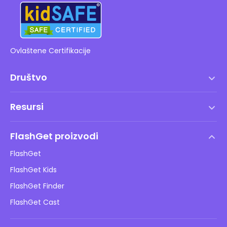
Ovlaštene Certifikacije
Društvo
Uvjeti korištenja
Resursi
Ugovor o licenci za krajnjeg korisnika
Centar za pomoć
DMCA politika
FlashGet proizvodi
Kako
Pravila o privatnosti
FlashGet
Blog
FlashGet Kids
Pravila oglašavanja
Sigurnost djece online
FlashGet Finder
Ne prodajte moje informacije
Preuzimanje
FlashGet Cast