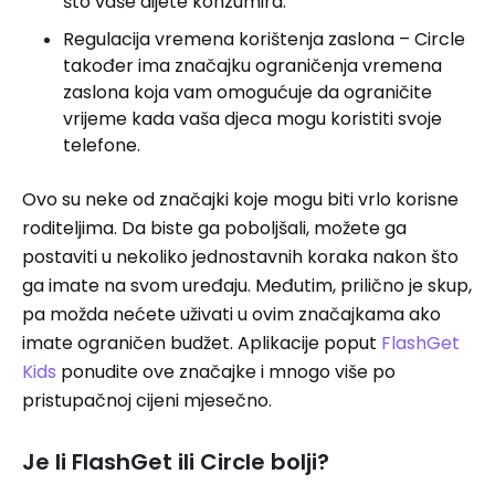
što vaše dijete konzumira.
Regulacija vremena korištenja zaslona – Circle
također ima značajku ograničenja vremena
zaslona koja vam omogućuje da ograničite
vrijeme kada vaša djeca mogu koristiti svoje
telefone.
Ovo su neke od značajki koje mogu biti vrlo korisne
roditeljima. Da biste ga poboljšali, možete ga
postaviti u nekoliko jednostavnih koraka nakon što
ga imate na svom uređaju. Međutim, prilično je skup,
pa možda nećete uživati ​​u ovim značajkama ako
imate ograničen budžet. Aplikacije poput
FlashGet
Kids
ponudite ove značajke i mnogo više po
pristupačnoj cijeni mjesečno.
Je li FlashGet ili Circle bolji?