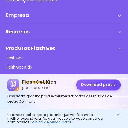
Certificações Autorizadas
Empresa
Termos de serviço
Recursos
Contrato de Licença de Usuário Final
Central de Ajuda
Política de DMCA
Produtos FlashGet
Como fazer
Política de privacidade
FlashGet
Blog
FlashGet Kids
Políticas de Publicidade
Segurança Online Infantil
FlashGet Finder
Não Venda Minhas Informações
FlashGet Kids
Download grátis
Baixar
FlashGet Cast
parental control
Download gratuito para experimentar todos os recursos de
proteção infantil.
Siga-nos
Usamos cookies para garantir que você tenha a
melhor experiência. Ao usar nosso site, você concorda
com nossos
Política de privacidade
.