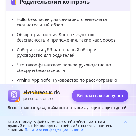
Родительский контроль
Holla безопасен для случайного видеочата:
окончательный обзор
Обзор приложения Scoopz: функции,
безопасность и приложения, такие как Scoopz
Соберите ли y99 чат: полный обзор и
руководство для родителей
Что такое фанатское: полное руководство по
обзору и безопасности
Amino App Safe: Руководство по рассмотрению
приложений и безопасность для родителей
FlashGet Kids
Обзор приложения сигнала: что вы должны
Бесплатная загрузка
parental control
учитывать
Бесплатная загрузка, чтобы испытать все функции защиты детей.
Что такое FanVue: полное руководство по обзору
и использованию
Мы используем файлы cookie, чтобы обеспечить вам
Что такое Zepeto: деталь ED Посмотрите на
лучший опыт. Используя наш веб-сайт, вы соглашаетесь
с нашим
Политика конфиденциальности
.
функции и проблемы безопасности